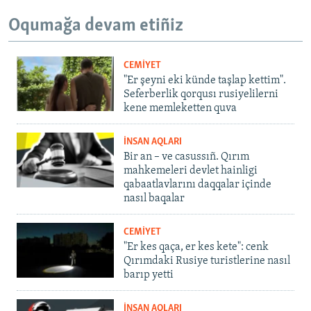
Oqumağa devam etiñiz
CEMİYET
"Er şeyni eki künde taşlap kettim".
Seferberlik qorqusı rusiyelilerni
kene memleketten quva
İNSAN AQLARI
Bir an – ve casussıñ. Qırım
mahkemeleri devlet hainligi
qabaatlavlarını daqqalar içinde
nasıl baqalar
CEMİYET
"Er kes qaça, er kes kete": cenk
Qırımdaki Rusiye turistlerine nasıl
barıp yetti
İNSAN AQLARI