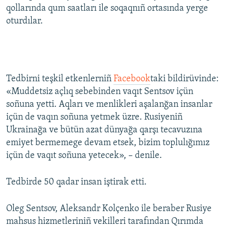
qollarında qum saatları ile soqaqnıñ ortasında yerge
Русский
oturdılar.
Українською
QOŞULIÑIZ!
Tedbirni teşkil etkenlerniñ
Facebook
taki bildirüvinde:
«Muddetsiz açlıq sebebinden vaqıt Sentsov içün
soñuna yetti. Aqları ve menlikleri aşalanğan insanlar
RFE/RS bütün saytları
içün de vaqın soñuna yetmek üzre. Rusiyeniñ
Ukrainağa ve bütün azat dünyağa qarşı tecavuzına
emiyet bermemege devam etsek, bizim toplulığımız
içün de vaqıt soñuna yetecek», – denile.
Tedbirde 50 qadar insan iştirak etti.
Oleg Sentsov, Aleksandr Kolçenko ile beraber Rusiye
mahsus hizmetleriniñ vekilleri tarafından Qırımda