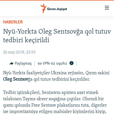
Link
açıqlığı
Esas
HABERLER
mündericege
HABERLER
Nyü-Yorkta Oleg Sentsovğa qol tutuv
qaytmaq
SİYASET
Baş
tedbiri keçirildi
İQTİSADİYAT
navigatsiyağa
qaytmaq
26 may 2018, 23:59
CEMİYET
Qıdıruvğa
MEDENİYET
Paylaşmaq
VPN-siz oquñız
qaytmaq
İNSAN AQLARI
Nyü-Yorkta faaliyetçiler Ukraina rejissörı, Qırım sakini
Oleg Sentsov
ğa qol tutuv tedbirini keçirdiler.
VİDEO
SÜRET
Tedbir iştirakçileri, Sentsovnı apisten azat etmek
talabınen Tayms-skver soqağına çıqtılar. Olarnıñ bir
BLOGLAR
qısmı qolunda Free Sentsov plakatlarını tuta, digerler
FİKİR
ise improvizatsiya etilgen mabüsler kiyimlerini kiyip,