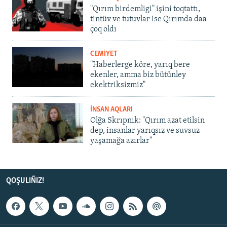
"Qırım birdemligi" işini toqtattı,
tintüv ve tutuvlar ise Qırımda daa
çoq oldı
CEMİYET
"Haberlerge köre, yarıq bere
ekenler, amma biz bütünley
ekektriksizmiz"
İNSAN AQLARI
Olğa Skrıpnık: "Qırım azat etilsin
dep, insanlar yarıqsız ve suvsuz
yaşamağa azırlar"
QOŞULIÑIZ!