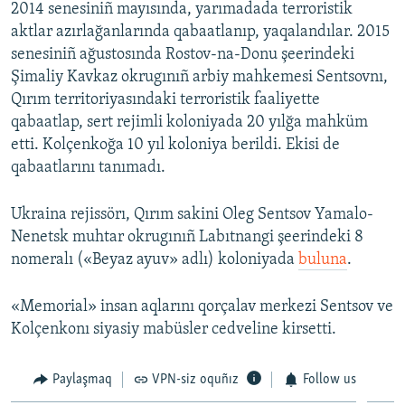
2014 senesiniñ mayısında, yarımadada terroristik
aktlar azırlağanlarında qabaatlanıp, yaqalandılar. 2015
senesiniñ ağustosında Rostov-na-Donu şeerindeki
Şimaliy Kavkaz okrugınıñ arbiy mahkemesi Sentsovnı,
Qırım territoriyasındaki terroristik faaliyette
qabaatlap, sert rejimli koloniyada 20 yılğa mahküm
etti. Kolçenkoğa 10 yıl koloniya berildi. Ekisi de
qabaatlarını tanımadı.
Ukraina rejissörı, Qırım sakini Oleg Sentsov Yamalo-
Nenetsk muhtar okrugınıñ Labıtnangi şeerindeki 8
nomeralı («Beyaz ayuv» adlı) koloniyada
buluna
.
«Memorial» insan aqlarını qorçalav merkezi Sentsov ve
Kolçenkonı siyasiy mabüsler cedveline kirsetti.
Paylaşmaq
VPN-siz oquñız
Follow us