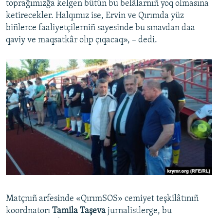
toprağımızğa kelgen bütün bu belâlarnıñ yoq olmasına
ketirecekler. Halqımız ise, Ervin ve Qırımda yüz
biñlerce faaliyetçilerniñ sayesinde bu sınavdan daa
qaviy ve maqsatkâr olıp çıqacaq», – dedi.
Matçnıñ arfesinde «QırımSOS» cemiyet teşkilâtınıñ
koordnatorı
Tamila Taşeva
jurnalistlerge, bu