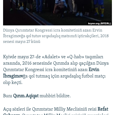
Русский
Українською
Dünya Qırımtatar Kongressi icra komitetiniñ azası Ervin
QOŞULIÑIZ!
İbragimovğa qol tutuv arqadaşlıq matsınıñ iştirakçileri, 2018
senesi mayıs 27 künü
RFE/RS bütün saytları
Kyivde mayıs 27-de «Adalet» ve «Q-hab» taqımları
arasında, 2016 senesinde Qırımda alıp qaçılğan Dünya
Qırımtatar Kongressi icra komitetiniñ azası
Ervin
İbragimov
ğa qol tutmaq içün arqadaşlıq futbol matçı
olıp keçti.
Bunı
Qırım.Aqiqat
muhbiri bildire.
Açış sözleri ile Qırımtatar Milliy Meclisiniñ reisi
Refat