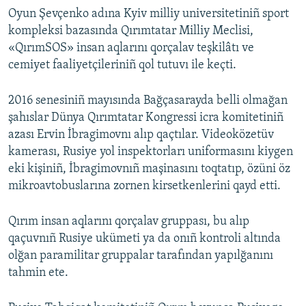
Oyun Şevçenko adına Kyiv milliy universitetiniñ sport
kompleksi bazasında Qırımtatar Milliy Meclisi,
«QırımSOS» insan aqlarını qorçalav teşkilâtı ve
cemiyet faaliyetçileriniñ qol tutuvı ile keçti.
2016 senesiniñ mayısında Bağçasarayda belli olmağan
şahıslar Dünya Qırımtatar Kongressi icra komitetiniñ
azası Ervin İbragimovnı alıp qaçtılar. Videoközetüv
kamerası, Rusiye yol inspektorları uniformasını kiygen
eki kişiniñ, İbragimovnıñ maşinasını toqtatıp, özüni öz
mikroavtobuslarına zornen kirsetkenlerini qayd etti.
Qırım insan aqlarını qorçalav gruppası, bu alıp
qaçuvnıñ Rusiye ukümeti ya da onıñ kontroli altında
olğan paramilitar gruppalar tarafından yapılğanını
tahmin ete.