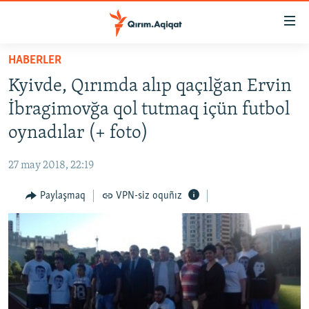
Link
açıqlığı
Esas
HABERLER
mündericege
HABERLER
Kyivde, Qırımda alıp qaçılğan Ervin
qaytmaq
SİYASET
Baş
İbragimovğa qol tutmaq içün futbol
İQTİSADİYAT
navigatsiyağa
oynadılar (+ foto)
qaytmaq
CEMİYET
Qıdıruvğa
27 may 2018, 22:19
MEDENİYET
qaytmaq
Paylaşmaq
VPN-siz oquñız
İNSAN AQLARI
VİDEO
SÜRET
BLOGLAR
FİKİR