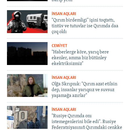
barıp yetti
İNSAN AQLARI
"Qırım birdemligi" işini toqtattı,
tintüv ve tutuvlar ise Qırımda daa
çoq oldı
CEMİYET
"Haberlerge köre, yarıq bere
ekenler, amma biz bütünley
ekektriksizmiz"
İNSAN AQLARI
Olğa Skrıpnık: "Qırım azat etilsin
dep, insanlar yarıqsız ve suvsuz
yaşamağa azırlar"
İNSAN AQLARI
"Rusiye Qırımda onı
istemegenlerini bile edi". Rusiye
Federatsiyasınıñ Qırımdaki cenkke