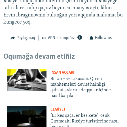
Rusiye Tahqiqat komitetiniñ Qırım boyunca Rusiyege
tabi idaresi alıp qaçuv boyunca cinaiy iş açtı, lâkin
Ervin İbragimovnıñ bulunğan yeri aqqında malümat bu
küngece yoq.
Paylaşmaq
VPN-siz oquñız
Follow us
Oqumağa devam etiñiz
İNSAN AQLARI
Bir an – ve casussıñ. Qırım
mahkemeleri devlet hainligi
qabaatlavlarını daqqalar içinde
nasıl baqalar
CEMİYET
"Er kes qaça, er kes kete": cenk
Qırımdaki Rusiye turistlerine nasıl