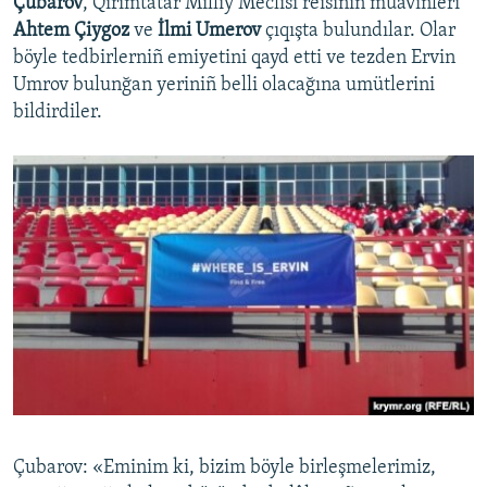
Çubarov
, Qırımtatar Milliy Meclisi reisiniñ muavinleri
Ahtem Çiygoz
ve
İlmi Umerov
çıqışta bulundılar. Olar
böyle tedbirlerniñ emiyetini qayd etti ve tezden Ervin
Umrov bulunğan yeriniñ belli olacağına umütlerini
bildirdiler.
Çubarov: «Eminim ki, bizim böyle birleşmelerimiz,