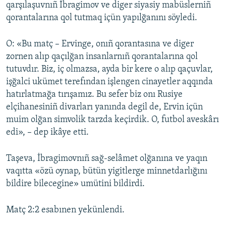
qarşılaşuvnıñ İbragimov ve diger siyasiy mabüslerniñ
qorantalarına qol tutmaq içün yapılğanını söyledi.
O: «Bu matç – Ervinge, onıñ qorantasına ve diger
zornen alıp qaçılğan insanlarnıñ qorantalarına qol
tutuvdır. Biz, iç olmazsa, ayda bir kere o alıp qaçuvlar,
işğalci ukümet terefından işlengen cinayetler aqqında
hatırlatmağa tırışamız. Bu sefer biz onı Rusiye
elçihanesiniñ divarları yanında degil de, Ervin içün
muim olğan simvolik tarzda keçirdik. O, futbol aveskârı
edi», – dep ikâye etti.
Taşeva, İbragimovnıñ sağ-selâmet olğanına ve yaqın
vaqıtta «özü oynap, bütün yigitlerge minnetdarlığını
bildire bilecegine» umütini bildirdi.
Matç 2:2 esabınen yekünlendi.