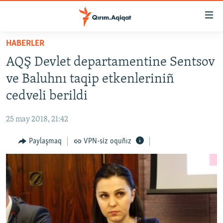
Link
açıqlığı
Esas
HABERLER
mündericege
HABERLER
AQŞ Devlet departamentine Sentsov
qaytmaq
SİYASET
Baş
ve Baluhnı taqip etkenleriniñ
İQTİSADİYAT
navigatsiyağa
cedveli berildi
qaytmaq
CEMİYET
Qıdıruvğa
25 may 2018, 21:42
MEDENİYET
qaytmaq
Paylaşmaq
VPN-siz oquñız
İNSAN AQLARI
VİDEO
SÜRET
BLOGLAR
FİKİR