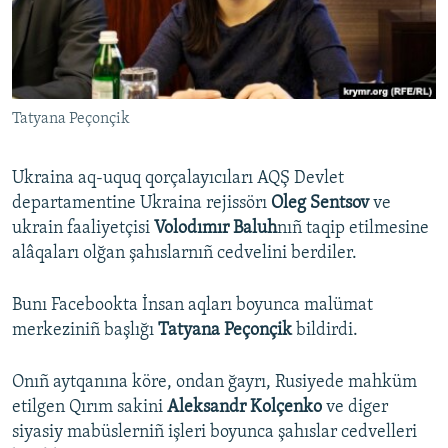
Русский
Українською
Tatyana Peçonçik
QOŞULIÑIZ!
Ukraina aq-uquq qorçalayıcıları AQŞ Devlet
departamentine Ukraina rejissörı
Oleg Sentsov
ve
RFE/RS bütün saytları
ukrain faaliyetçisi
Volodımır Baluh
nıñ taqip etilmesine
alâqaları olğan şahıslarnıñ cedvelini berdiler.
Bunı Facebookta İnsan aqları boyunca malümat
merkeziniñ başlığı
Tatyana Peçonçik
bildirdi.
Onıñ aytqanına köre, ondan ğayrı, Rusiyede mahküm
etilgen Qırım sakini
Aleksandr Kolçenko
ve diger
siyasiy mabüslerniñ işleri boyunca şahıslar cedvelleri