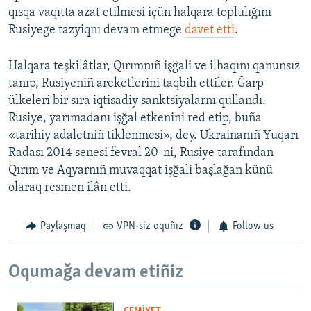
qısqa vaqıtta azat etilmesi içün halqara toplulığını
Rusiyege tazyiqnı devam etmege
davet etti
.
Halqara teşkilâtlar, Qırımnıñ işğali ve ilhaqını qanunsız
tanıp, Rusiyeniñ areketlerini taqbih ettiler. Ğarp
ülkeleri bir sıra iqtisadiy sanktsiyalarnı qullandı.
Rusiye, yarımadanı işğal etkenini red etip, buña
«tarihiy adaletniñ tiklenmesi», dey. Ukrainanıñ Yuqarı
Radası 2014 senesi fevral 20-ni, Rusiye tarafından
Qırım ve Aqyarnıñ muvaqqat işğali başlağan künü
olaraq resmen ilân etti.
Paylaşmaq
VPN-siz oquñız
Follow us
Oqumağa devam etiñiz