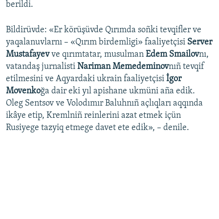
berildi.
Bildirüvde: «Er körüşüvde Qırımda soñki tevqifler ve
yaqalanuvlarnı – «Qırım birdemligi» faaliyetçisi
Server
Mustafayev
ve qırımtatar, musulman
Edem Smailov
nı,
vatandaş jurnalisti
Nariman Memedeminov
nıñ tevqif
etilmesini ve Aqyardaki ukrain faaliyetçisi
İgor
Movenko
ğa dair eki yıl apishane ukmüni aña edik.
Oleg Sentsov ve Volodımır Baluhnıñ açlıqları aqqında
ikâye etip, Kremlniñ reinlerini azat etmek içün
Rusiyege tazyiq etmege davet ete edik», – denile.