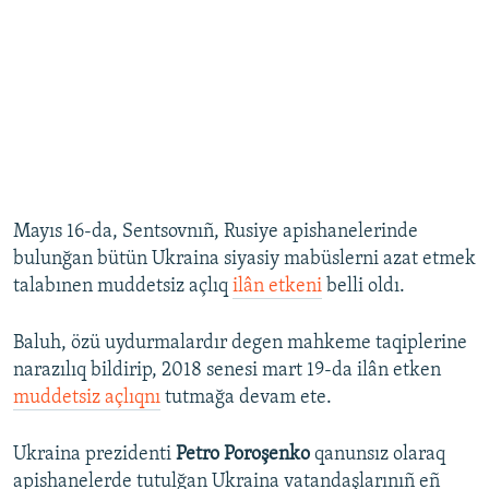
Mayıs 16-da, Sentsovnıñ, Rusiye apishanelerinde
bulunğan bütün Ukraina siyasiy mabüslerni azat etmek
talabınen muddetsiz açlıq
ilân etkeni
belli oldı.
Baluh, özü uydurmalardır degen mahkeme taqiplerine
narazılıq bildirip, 2018 senesi mart 19-da ilân etken
muddetsiz açlıqnı
tutmağa devam ete.
Ukraina prezidenti
Petro Poroşenko
qanunsız olaraq
apishanelerde tutulğan Ukraina vatandaşlarınıñ eñ