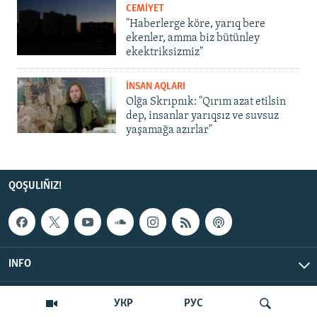
CEMİYET
"Haberlerge köre, yarıq bere
ekenler, amma biz bütünley
ekektriksizmiz"
İNSAN AQLARI
Olğa Skrıpnık: "Qırım azat etilsin
dep, insanlar yarıqsız ve suvsuz
yaşamağa azırlar"
QOŞULIÑIZ!
INFO
© Qırım.Aqiqat, 2026 | All Rights Reserved.
УКР
РУС