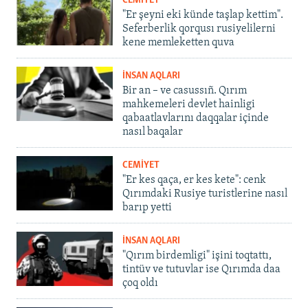
CEMİYET
"Er şeyni eki künde taşlap kettim".
Seferberlik qorqusı rusiyelilerni
kene memleketten quva
İNSAN AQLARI
Bir an – ve casussıñ. Qırım
mahkemeleri devlet hainligi
qabaatlavlarını daqqalar içinde
nasıl baqalar
CEMİYET
"Er kes qaça, er kes kete": cenk
Qırımdaki Rusiye turistlerine nasıl
barıp yetti
İNSAN AQLARI
"Qırım birdemligi" işini toqtattı,
tintüv ve tutuvlar ise Qırımda daa
çoq oldı