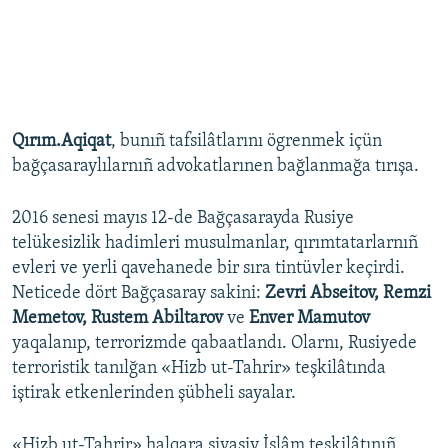
Qırım.Aqiqat
, bunıñ tafsilâtlarını ögrenmek içün
bağçasaraylılarnıñ advokatlarınen bağlanmağa tırışa.
2016 senesi mayıs 12-de Bağçasarayda Rusiye
telükesizlik hadimleri musulmanlar, qırımtatarlarnıñ
evleri ve yerli qavehanede bir sıra tintüvler keçirdi.
Neticede dört Bağçasaray sakini:
Zevri Abseitov, Remzi
Memetov, Rustem Abiltarov
ve
Enver Mamutov
yaqalanıp, terrorizmde qabaatlandı. Olarnı, Rusiyede
terroristik tanılğan «Hizb ut-Tahrir» teşkilâtında
iştirak etkenlerinden şübheli sayalar.
«Hizb ut-Tahrir» halqara siyasiy İslâm teşkilâtınıñ