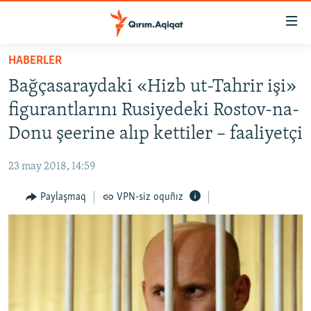
Link
açıqlığı
Esas
HABERLER
mündericege
HABERLER
Bağçasaraydaki «Hizb ut-Tahrir işi»
qaytmaq
SİYASET
Baş
figurantlarını Rusiyedeki Rostov-na-
İQTİSADİYAT
navigatsiyağa
Donu şeerine alıp kettiler – faaliyetçi
qaytmaq
CEMİYET
Qıdıruvğa
23 may 2018, 14:59
MEDENİYET
qaytmaq
Paylaşmaq
VPN-siz oquñız
İNSAN AQLARI
VİDEO
SÜRET
BLOGLAR
FİKİR