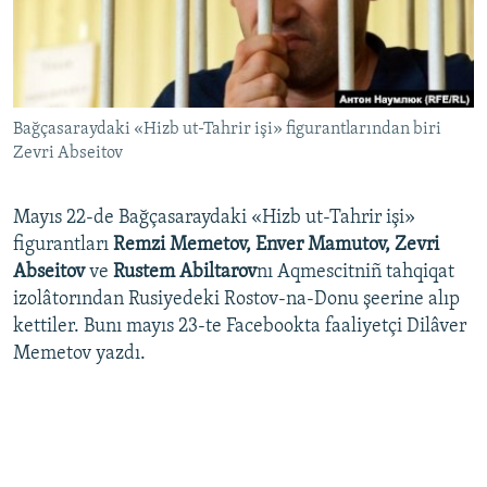
Русский
Українською
Bağçasaraydaki «Hizb ut-Tahrir işi» figurantlarından biri
QOŞULIÑIZ!
Zevri Abseitov
Mayıs 22-de Bağçasaraydaki «Hizb ut-Tahrir işi»
RFE/RS bütün saytları
figurantları
Remzi Memetov, Enver Mamutov, Zevri
Abseitov
ve
Rustem Abiltarov
nı Aqmescitniñ tahqiqat
izolâtorından Rusiyedeki Rostov-na-Donu şeerine alıp
kettiler. Bunı mayıs 23-te Facebookta faaliyetçi Dilâver
Memetov yazdı.