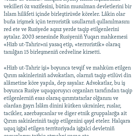
vekilleri öz vazifesini, bütün musulman devletlerini bir
İslam hilâfeti içinde birleştirüvde köreler. Lâkin olar
buña irişmek içün terroristik usullarnıñ qullanılmasını
red ete ve Rusiyede aqsız yerde taqip etilgenlerini
aytalar. 2003 senesinde Rusiyeniñ Yuqarı mahkemesi
«Hizb ut-Tahrir»ni yasaq etip, «terroristik» olaraq
tanılğan 15 birleşmeniñ cedveline kirsetti.
«Hizb ut-Tahrir işi» boyunca tevqif ve mahküm etilgen
Qırım sakinleriniñ advokatları, olarnıñ taqip etilüvi din
alâmetine köre yapıla, dep sayalar. Advokatlar, bu iş
boyunca Rusiye uquqqoruyıcı organları tarafından taqip
etilgenlerniñ esas olaraq qırımtatarlar olğanını ve
olardan ğayrı İslâm dinini kütken ukrainler, ruslar,
tacikler, azerbaycanlar ve diger etnik gruppalarğa ait
Qırım sakinleriniñ taqip etilgenini qayd eteler. Halqara
uquq işğal etilgen territoriyada işğalci devletniñ