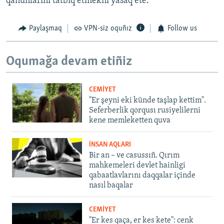
qanunlarını tatbiq etmekni yasaq ete.
Paylaşmaq
VPN-siz oquñız
Follow us
Oqumağa devam etiñiz
CEMİYET
"Er şeyni eki künde taşlap kettim".
Seferberlik qorqusı rusiyelilerni
kene memleketten quva
İNSAN AQLARI
Bir an – ve casussıñ. Qırım
mahkemeleri devlet hainligi
qabaatlavlarını daqqalar içinde
nasıl baqalar
CEMİYET
"Er kes qaça, er kes kete": cenk