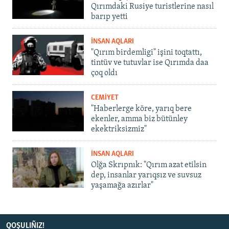
Qırımdaki Rusiye turistlerine nasıl
barıp yetti
İNSAN AQLARI
"Qırım birdemligi" işini toqtattı,
tintüv ve tutuvlar ise Qırımda daa
çoq oldı
CEMİYET
"Haberlerge köre, yarıq bere
ekenler, amma biz bütünley
ekektriksizmiz"
İNSAN AQLARI
Olğa Skrıpnık: "Qırım azat etilsin
dep, insanlar yarıqsız ve suvsuz
yaşamağa azırlar"
QOŞULIÑIZ!