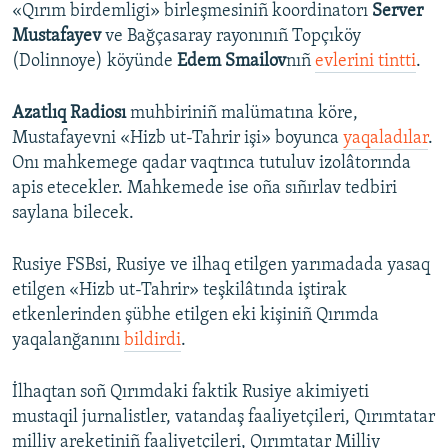
«Qırım birdemligi» birleşmesiniñ koordinatorı
Server
Mustafayev
ve Bağçasaray rayonınıñ Topçıköy
(Dolinnoye) köyünde
Edem Smailov
nıñ
evlerini tintti
.
Azatlıq Radiosı
muhbiriniñ malümatına köre,
Mustafayevni «Hizb ut-Tahrir işi» boyunca
yaqaladılar
.
Onı mahkemege qadar vaqtınca tutuluv izolâtorında
apis etecekler. Mahkemede ise oña sıñırlav tedbiri
saylana bilecek.​
Rusiye FSBsi, Rusiye ve ilhaq etilgen yarımadada yasaq
etilgen «Hizb ut-Tahrir» teşkilâtında iştirak
etkenlerinden şübhe etilgen eki kişiniñ Qırımda
yaqalanğanını
bildirdi
.
İlhaqtan soñ Qırımdaki faktik Rusiye akimiyeti
mustaqil jurnalistler, vatandaş faaliyetçileri, Qırımtatar
milliy areketiniñ faaliyetçileri, Qırımtatar Milliy