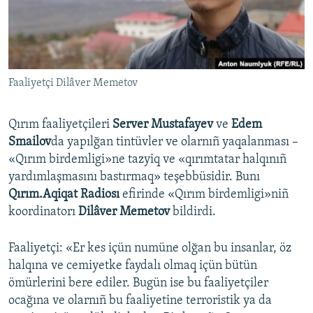
Русский
Українською
Faaliyetçi Dilâver Memetov
QOŞULIÑIZ!
Qırım faaliyetçileri
Server Mustafayev
ve
Edem
Smailov
da yapılğan tintüvler ve olarnıñ yaqalanması –
RFE/RS bütün saytları
«Qırım birdemligi»ne tazyiq ve «qırımtatar halqınıñ
yardımlaşmasını bastırmaq» teşebbüsidir. Bunı
Qırım.Aqiqat Radiosı
efirinde «Qırım birdemligi»niñ
koordinatorı
Dilâver Memetov
bildirdi.
Faaliyetçi: «Er kes içün numüne olğan bu insanlar, öz
halqına ve cemiyetke faydalı olmaq içün bütün
ömürlerini bere ediler. Bugün ise bu faaliyetçiler
ocağına ve olarnıñ bu faaliyetine terroristik ya da