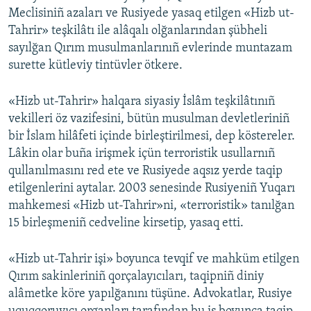
Meclisiniñ azaları ve Rusiyede yasaq etilgen «Hizb ut-
Tahrir» teşkilâtı ile alâqalı olğanlarından şübheli
sayılğan Qırım musulmanlarınıñ evlerinde muntazam
surette kütleviy tintüvler ötkere.
«Hizb ut-Tahrir» halqara siyasiy İslâm teşkilâtınıñ
vekilleri öz vazifesini, bütün musulman devletleriniñ
bir İslam hilâfeti içinde birleştirilmesi, dep köstereler.
Lâkin olar buña irişmek içün terroristik usullarnıñ
qullanılmasını red ete ve Rusiyede aqsız yerde taqip
etilgenlerini aytalar. 2003 senesinde Rusiyeniñ Yuqarı
mahkemesi «Hizb ut-Tahrir»ni, «terroristik» tanılğan
15 birleşmeniñ cedveline kirsetip, yasaq etti.
«Hizb ut-Tahrir işi» boyunca tevqif ve mahküm etilgen
Qırım sakinleriniñ qorçalayıcıları, taqipniñ diniy
alâmetke köre yapılğanını tüşüne. Advokatlar, Rusiye