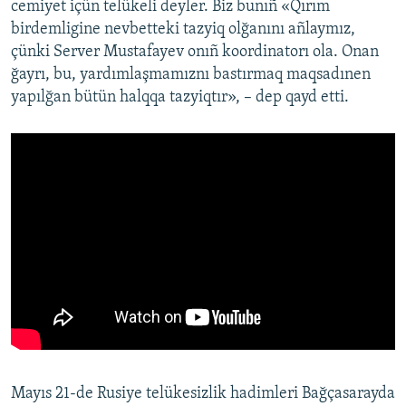
cemiyet içün telükeli deyler. Biz bunıñ «Qırım
birdemligine nevbetteki tazyiq olğanını añlaymız,
çünki Server Mustafayev onıñ koordinatorı ola. Onan
ğayrı, bu, yardımlaşmamıznı bastırmaq maqsadınen
yapılğan bütün halqqa tazyiqtır», – dep qayd etti.
Mayıs 21-de Rusiye telükesizlik hadimleri Bağçasarayda