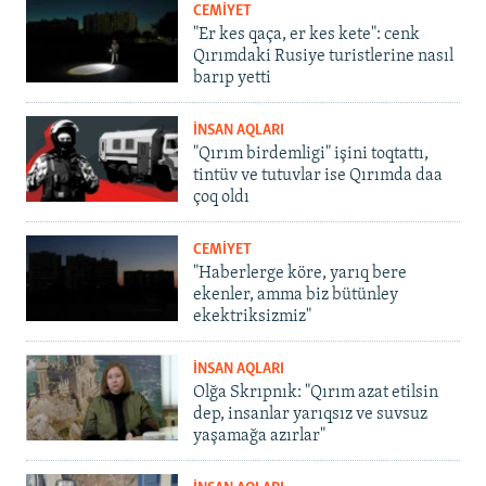
CEMİYET
"Er kes qaça, er kes kete": cenk
Qırımdaki Rusiye turistlerine nasıl
barıp yetti
İNSAN AQLARI
"Qırım birdemligi" işini toqtattı,
tintüv ve tutuvlar ise Qırımda daa
çoq oldı
CEMİYET
"Haberlerge köre, yarıq bere
ekenler, amma biz bütünley
ekektriksizmiz"
İNSAN AQLARI
Olğa Skrıpnık: "Qırım azat etilsin
dep, insanlar yarıqsız ve suvsuz
yaşamağa azırlar"