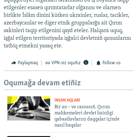
uquqqoruyıcı organları tarafından bu iş boyunca taqip
etilgenler esasen qırımtatarlar olğanını ve olarnen
birlikte İslâm dinini kütken ukrainler, ruslar, tacikler,
azerbaycanlar ve diger etnik gruppalarğa ait Qırım
sakinleri taqip etilgenini qayd eteler. Halqara uquq,
işğal etilgen territoriyada işğalci devletniñ qanunlarını
tatbiq etmekni yasaq ete.
Paylaşmaq
VPN-siz oquñız
Follow us
Oqumağa devam etiñiz
İNSAN AQLARI
Bir an – ve casussıñ. Qırım
mahkemeleri devlet hainligi
qabaatlavlarını daqqalar içinde
nasıl baqalar