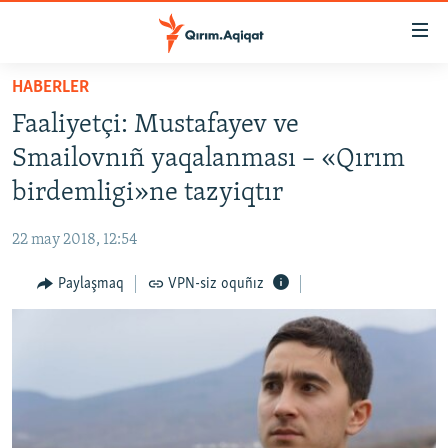
Link
açıqlığı
Esas
HABERLER
mündericege
HABERLER
Faaliyetçi: Mustafayev ve
qaytmaq
SİYASET
Baş
Smailovnıñ yaqalanması – «Qırım
İQTİSADİYAT
navigatsiyağa
birdemligi»ne tazyiqtır
qaytmaq
CEMİYET
Qıdıruvğa
22 may 2018, 12:54
MEDENİYET
qaytmaq
Paylaşmaq
VPN-siz oquñız
İNSAN AQLARI
VİDEO
SÜRET
BLOGLAR
FİKİR