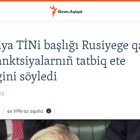
iya TİNi başlığı Rusiyege q
anktsiyalarnıñ tatbiq ete
gini söyledi
03
VPN-siz oquñız