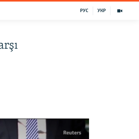
РУС
УКР
arşı