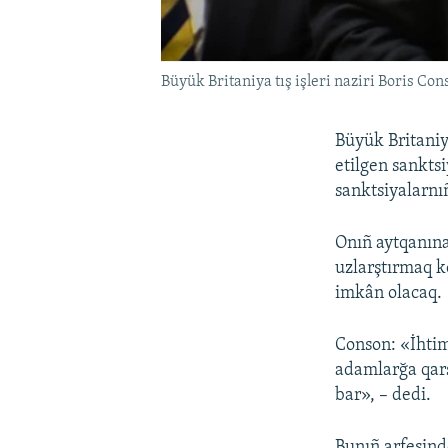
Büyük Britaniya tış işleri naziri Boris Con
Büyük Britaniya
etilgen sankts
sanktsiyalarnıñ
Onıñ aytqanına
uzlarştırmaq 
imkân olacaq.
Conson: «İhtim
adamlarğa qarş
bar», – dedi.
Bunıñ arfesind