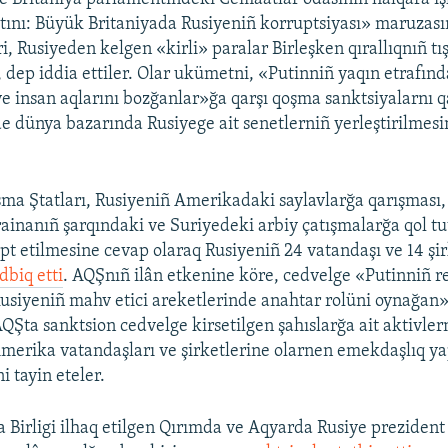
ını: Büyük Britaniyada Rusiyeniñ korruptsiyası» maruzasını
i, Rusiyeden kelgen «kirli» paralar Birleşken qırallıqnıñ tış
, dep iddia ettiler. Olar ukümetni, «Putinniñ yaqın etrafınd
ve insan aqlarını bozğanlar»ğa qarşı qoşma sanktsiyalarnı 
de dünya bazarında Rusiyege ait senetlerniñ yerleştirilmes
ma Ştatları, Rusiyeniñ Amerikadaki saylavlarğa qarışması
ainanıñ şarqındaki ve Suriyedeki arbiy çatışmalarğa qol t
pt etilmesine cevap olaraq Rusiyeniñ 24 vatandaşı ve 14 şir
dbiq etti
. AQŞnıñ ilân etkenine köre, cedvelge «Putinniñ r
usiyeniñ mahv etici areketlerinde anahtar rolüni oynağan» k
QŞta sanktsion cedvelge kirsetilgen şahıslarğa ait aktivler
Amerika vatandaşları ve şirketlerine olarnen emekdaşlıq 
i tayin eteler.
 Birligi ilhaq etilgen Qırımda ve Aqyarda Rusiye prezident