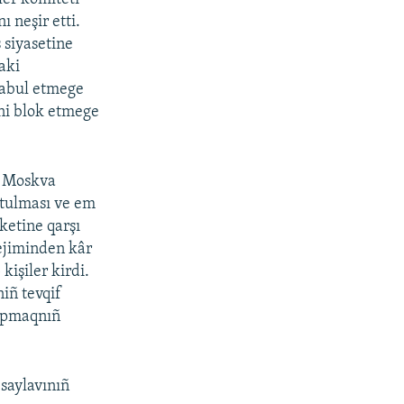
 neşir etti.
 siyasetine
aki
qabul etmege
ini blok etmege
, Moskva
utulması ve em
ketine qarşı
ejiminden kâr
işiler kirdi.
niñ tevqif
yapmaqnıñ
 saylavınıñ