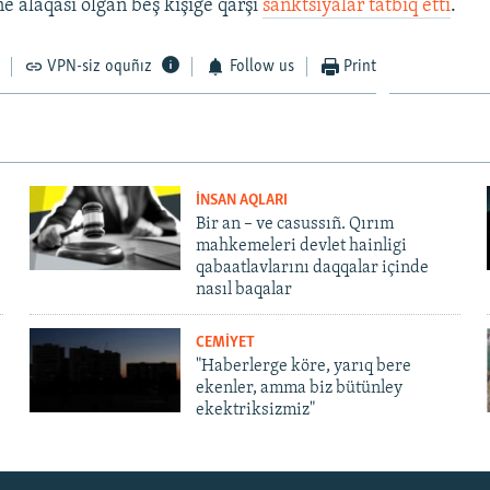
ne alâqası olğan beş kişige qarşı
sanktsiyalar tatbiq etti
.
VPN-siz oquñız
Follow us
Print
İNSAN AQLARI
Bir an – ve casussıñ. Qırım
mahkemeleri devlet hainligi
qabaatlavlarını daqqalar içinde
nasıl baqalar
CEMİYET
"Haberlerge köre, yarıq bere
ekenler, amma biz bütünley
ekektriksizmiz"