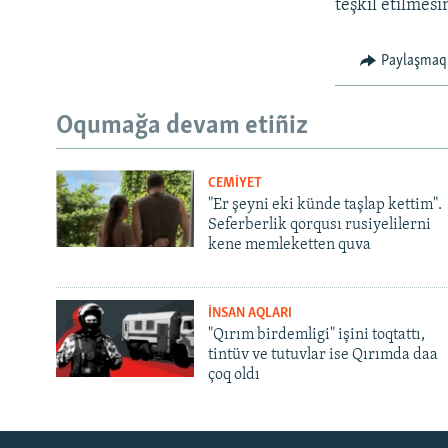
teşkil etilmesi
Paylaşmaq
Oqumağa devam etiñiz
CEMİYET
"Er şeyni eki künde taşlap kettim".
Seferberlik qorqusı rusiyelilerni
kene memleketten quva
İNSAN AQLARI
"Qırım birdemligi" işini toqtattı,
tintüv ve tutuvlar ise Qırımda daa
çoq oldı
Русский