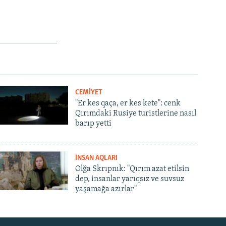
CEMİYET
"Er kes qaça, er kes kete": cenk
Qırımdaki Rusiye turistlerine nasıl
barıp yetti
İNSAN AQLARI
Olğa Skrıpnık: "Qırım azat etilsin
dep, insanlar yarıqsız ve suvsuz
yaşamağa azırlar"