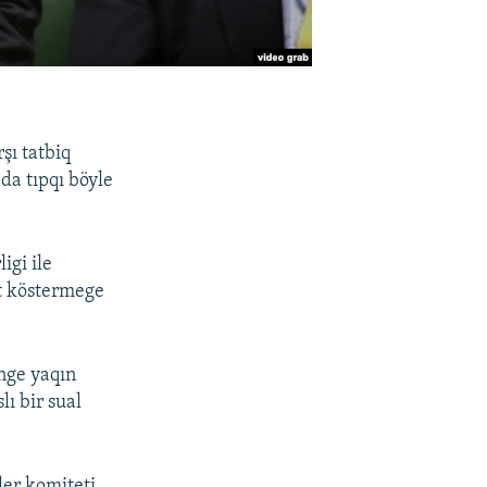
şı tatbiq
da tıpqı böyle
igi ile
t köstermege
inge yaqın
ı bir sual
ler komiteti