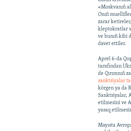
«Moskvanıñ alt
Onıñ muellifler
zarar ketireler
kleptokratlar 
ve bunıñ kibi 
davet ettiler.
Aprel 6-da Qoş
tarafından Ukr
de Qırımnıñ za
sanktsiyalar ta
körgen ya da R
Sanktsiyalar, A
etilmesini ve 
yasaq etilmesin
Mayısta Avropa