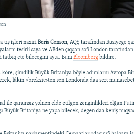
son
 tış işleri naziri
Boris Conson
, AQŞ tarafından Rusiyege qar
iyalarnı tesirli saya ve ABden çıqqan soñ London tarafından 
 tatbiq ete bilecegini ayta. Bunı
Bloomberg
bildire.
 köre, şimdilik Büyük Britaniya böyle adımlarnı Avropa Birl
kerek, lâkin «brekzit»ten soñ Londonda daa sert munasebe
al ile qanunsız yolnen elde etilgen zenginlikleri olğan Put
ı Büyük Britaniya ne yapa bilecek, degen daa keniş mıqyasl
e Britaniya parlamentindeki Cemaatlar odasınıñ halqara iş