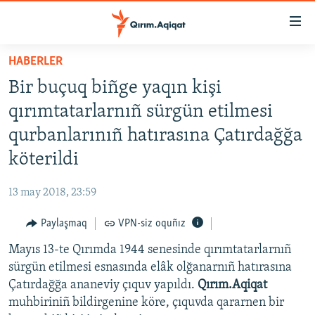
Link
açıqlığı
Esas
HABERLER
mündericege
HABERLER
Bir buçuq biñge yaqın kişi
qaytmaq
SİYASET
Baş
qırımtatarlarnıñ sürgün etilmesi
İQTİSADİYAT
navigatsiyağa
qurbanlarınıñ hatırasına Çatırdağğa
qaytmaq
CEMİYET
köterildi
Qıdıruvğa
MEDENİYET
qaytmaq
13 may 2018, 23:59
İNSAN AQLARI
Paylaşmaq
VPN-siz oquñız
VİDEO
Mayıs 13-te Qırımda 1944 senesinde qırımtatarlarnıñ
SÜRET
sürgün etilmesi esnasında elâk olğanarnıñ hatırasına
BLOGLAR
Çatırdağğa ananeviy çıquv yapıldı.
Qırım.Aqiqat
muhbiriniñ bildirgenine köre, çıquvda qararnen bir
FİKİR