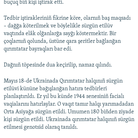
buçuq biñ kişi iştirak etti.
Русский
Tedbir iştirakleriniñ fikrine köre, olarnıñ baş maqsadı
Українською
– dağğa köterilmek ve böylelikle sürgün etilüv
vaqtında elâk olğanlarğa sayğı köstermektir. Bir
QOŞULIÑIZ!
çoqlarnıñ qolunda, üstüne qara şeritler bağlanğan
qırımtatar bayraqları bar edi.
Dağnıñ töpesinde dua keçirilip, namaz qılındı.
RFE/RS bütün saytları
Mayıs 18-de Ukrainada Qırımtatar halqınıñ sürgün
etilüvi kününe bağışlanğan hatıra tedbirleri
planlaştırıldı. Er yıl bu künde 1944 senesiniñ facialı
vaqialarını hatırlaylar. O vaqıt tamır halqı yarımadadan
Orta Asiyağa sürgün etildi. Umumen 180 biñden ziyade
kişi sürgün etildi. Ukrainada qırımtatar halqınıñ sürgün
etilmesi genotsid olaraq tanıldı.