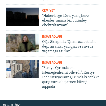
CEMİYET
"Haberlerge köre, yarıq bere
ekenler, amma biz bütünley
ekektriksizmiz"
İNSAN AQLARI
Olğa Skrıpnık: "Qırım azat etilsin
dep, insanlar yarıqsız ve suvsuz
yaşamağa azırlar"
İNSAN AQLARI
"Rusiye Qırımda onı
istemegenlerini bile edi". Rusiye
Federatsiyasınıñ Qırımdaki cenkke
qarşı narazılıqlarnen küreşi
aqqında
QOŞULIÑIZ!