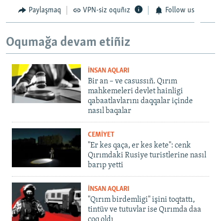
Paylaşmaq
VPN-siz oquñız
Follow us
Oqumağa devam etiñiz
İNSAN AQLARI
Bir an – ve casussıñ. Qırım
mahkemeleri devlet hainligi
qabaatlavlarını daqqalar içinde
nasıl baqalar
CEMİYET
"Er kes qaça, er kes kete": cenk
Qırımdaki Rusiye turistlerine nasıl
barıp yetti
İNSAN AQLARI
"Qırım birdemligi" işini toqtattı,
tintüv ve tutuvlar ise Qırımda daa
çoq oldı