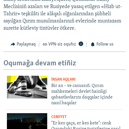
Meclisiniñ azaları ve Rusiyede yasaq etilgen «Hizb ut-
Tahrir» teşkilâtı ile alâqalı olğanlarından şübheli
sayılğan Qırım musulmanlarınıñ evlerinde muntazam
surette kütleviy tintüvler ötkere.
Paylaşmaq
VPN-siz oquñız
Follow us
Oqumağa devam etiñiz
İNSAN AQLARI
Bir an – ve casussıñ. Qırım
mahkemeleri devlet hainligi
qabaatlavlarını daqqalar içinde
nasıl baqalar
CEMİYET
"Er kes qaça, er kes kete": cenk