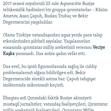
2017 senesi noyabrniñ 23-nde Aqmescitte Rusiye
telükesizlik hadimleri bir gruppa qırımtatarlar – Kâzim
Ametov, Asan Çapuh, Ruslan Trubaç ve Bekir
Degermencini yaqaladılar.
Olarnı Türkiye vatandaşından aqsız yerde para talap
etkenlerinden şübheli sayılalar. Yaqalanuvları
esnasında qırımtatar milliy areketiniñ veteranı
Veciye
Kaşka
yaramadı. Daa soñra qadın vefat etti.
Daa evel, bu işniñ figurantlarında sağlıq ile ciddiy
problemalarnıñ olğanı bildirilgen edi. Bekir
Degermencide sürekli astma bar. Çapuh tahqiqat
izolâtorında mikroinsult keçirdi.
İlhaqtan soñ Qırımdaki faktik Rusiye akimiyeti
mustaqil jurnalistler, vatandaş faaliyetçileri, Qırımtatar
milliy areketiniñ faaliyetçileri, Qırımtatar Milliy