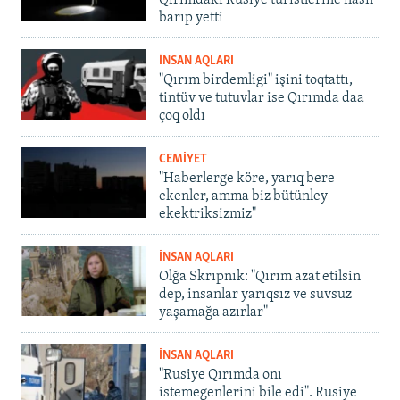
Qırımdaki Rusiye turistlerine nasıl
barıp yetti
İNSAN AQLARI
"Qırım birdemligi" işini toqtattı,
tintüv ve tutuvlar ise Qırımda daa
çoq oldı
CEMİYET
"Haberlerge köre, yarıq bere
ekenler, amma biz bütünley
ekektriksizmiz"
İNSAN AQLARI
Olğa Skrıpnık: "Qırım azat etilsin
dep, insanlar yarıqsız ve suvsuz
yaşamağa azırlar"
İNSAN AQLARI
"Rusiye Qırımda onı
istemegenlerini bile edi". Rusiye