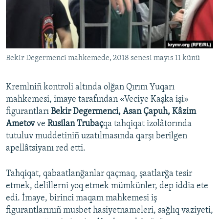
Русский
Українською
Bekir Degermenci mahkemede, 2018 senesi mayıs 11 künü
QOŞULIÑIZ!
Kremlniñ kontroli altında olğan Qırım Yuqarı
mahkemesi, imaye tarafından «Veciye Kaşka işi»
RFE/RS bütün saytları
figurantları
Bekir Degermenci, Asan Çapuh, Kâzim
Ametov
ve
Rusilan Trubaç
qa tahqiqat izolâtorında
tutuluv muddetiniñ uzatılmasında qarşı berilgen
apellâtsiyanı red etti.
Tahqiqat, qabaatlanğanlar qaçmaq, şaatlarğa tesir
etmek, delillerni yoq etmek mümkünler, dep iddia ete
edi. İmaye, birinci maqam mahkemesi iş
figurantlarınıñ musbet hasiyetnameleri, sağlıq vaziyeti,