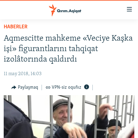
Link
açıqlığı
Esas
HABERLER
mündericege
HABERLER
Aqmescitte mahkeme «Veciye Kaşka
qaytmaq
SİYASET
Baş
işi» figurantlarını tahqiqat
İQTİSADİYAT
navigatsiyağa
izolâtorında qaldırdı
qaytmaq
CEMİYET
Qıdıruvğa
11 may 2018, 14:03
MEDENİYET
qaytmaq
Paylaşmaq
VPN-siz oquñız
İNSAN AQLARI
VİDEO
SÜRET
BLOGLAR
FİKİR