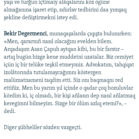
yaşı ve turğun içtimaiy alâqalarını köz ögüne
almağanına işaret etip, sıñırlav tedbirini daa yımşaq
şekline deñiştirmekni istey edi.
Bekir Degermenci
, munaqaşalarda çıqışta bulunırken:
«Men, qararnıñ nasıl olacağını evelden bilem.
Arqadaşım Asan Çapuh aytqan kibi, bu bir farstır –
artıq bugün bizge kene muddetni uzatalar. Biz cemiyet
içün iç bir telüke teşkil etmeymiz. Advokatım, tahqiqat
izolâtorında tutulamaycağımnı köstergen
malümatnameni taqdim etti. Siz onı baqmaqnı red
ettiñiz. Men bu yarım yıl içinde o qadar çoq bozuluvlar
kördim ki, iç olmadı, bir kişi añlasın dep nasıl añlatmaq
keregimni bilmeyim. Sizge bir ölüm azlıq etemi?», –
dedi.
Diger şübheliler sözden vazgeçti.