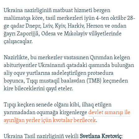
Ukraina nazirliginiñ matbuat hizmeti bergen
Русский
malümatqa köre, tasil merkezleri iyün 4-ten oktâbr 28-
Українською
ge qadar Dnepr, Lviv, Kyiv, Harkiv, Herson ve ondan
ğayrı Zaporijjâ, Odesa ve Mıkolayiv vilâyetlerinde
QOŞULIÑIZ!
çalışacaqlar.
Nazirlikte, bu merkezler vastasınen Qırımdan kelgen
abituriyentler Ukrainanıñ qatadaki qısmında bulunğan
RFE/RS bütün saytları
aliy oquv yurtlarına sadeleştirilgen protsedura
boyunca, Tışqı mustaqil baalavdan (TMB) keçmeden
kire bileceklerini qayd eteler.
Tıpqı keçken senede olğanı kibi, ilhaq etilgen
yarımadadan oqumağa kirgenlerge
devlet sımarışı ile
ayırılğan yerler içün kvotalar berilecek
.
Ukraina Tasil nazirliginiñ vekili
Svetlana Kretoviç
: