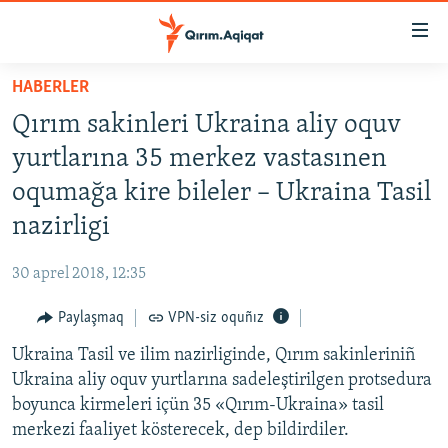
Link
açıqlığı
Esas
HABERLER
mündericege
HABERLER
Qırım sakinleri Ukraina aliy oquv
qaytmaq
SİYASET
Baş
yurtlarına 35 merkez vastasınen
İQTİSADİYAT
navigatsiyağa
oqumağa kire bileler – Ukraina Tasil
qaytmaq
CEMİYET
nazirligi
Qıdıruvğa
MEDENİYET
qaytmaq
30 aprel 2018, 12:35
İNSAN AQLARI
Paylaşmaq
VPN-siz oquñız
VİDEO
Ukraina Tasil ve ilim nazirliginde, Qırım sakinleriniñ
SÜRET
Ukraina aliy oquv yurtlarına sadeleştirilgen protsedura
BLOGLAR
boyunca kirmeleri içün 35 «Qırım-Ukraina» tasil
merkezi faaliyet kösterecek, dep bildirdiler.
FİKİR