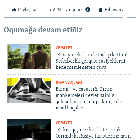
Paylaşmaq
VPN-siz oquñız
Follow us
Oqumağa devam etiñiz
CEMİYET
"Er şeyni eki künde taşlap kettim".
Seferberlik qorqusı rusiyelilerni
kene memleketten quva
İNSAN AQLARI
Bir an – ve casussıñ. Qırım
mahkemeleri devlet hainligi
qabaatlavlarını daqqalar içinde
nasıl baqalar
CEMİYET
"Er kes qaça, er kes kete": cenk
Qırımdaki Rusiye turistlerine nasıl