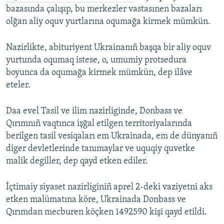
bazasında çalışıp, bu merkezler vastasınen bazaları
olğan aliy oquv yurtlarına oqumağa kirmek mümkün.
Nazirlikte, abituriyent Ukrainanıñ başqa bir aliy oquv
yurtunda oqumaq istese, o, umumiy protsedura
boyunca da oqumağa kirmek mümkün, dep ilâve
eteler.
Daa evel Tasil ve ilim nazirliginde, Donbass ve
Qırımnıñ vaqtınca işğal etilgen territoriyalarında
berilgen tasil vesiqaları em Ukrainada, em de dünyanıñ
diger devletlerinde tanımaylar ve uquqiy quvetke
malik degiller, dep qayd etken ediler.
İçtimaiy siyaset nazirliginiñ aprel 2-deki vaziyetni aks
etken malümatına köre, Ukrainada Donbass ve
Qırımdan mecburen köçken 1492590 kişi qayd etildi.