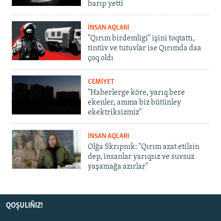
barıp yetti
İNSAN AQLARI
"Qırım birdemligi" işini toqtattı,
tintüv ve tutuvlar ise Qırımda daa
çoq oldı
CEMİYET
"Haberlerge köre, yarıq bere
ekenler, amma biz bütünley
ekektriksizmiz"
İNSAN AQLARI
Olğa Skrıpnık: "Qırım azat etilsin
dep, insanlar yarıqsız ve suvsuz
yaşamağa azırlar"
QOŞULIÑIZ!