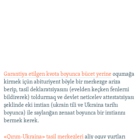
Garantiya etilgen kvota boyunca bücet yerine
oqumağa
kirmek içün abituriyent böyle bir merkezge ariza
berip, tasil deklaratsiyasını (evelden keçken fenlerni
bildirerek) toldurmaq ve devlet neticelev attestatsiyası
şeklinde eki imtian (ukrain tili ve Ukraina tarihı
boyunca) ile saylanğan zenaat boyunca bir imtiannı
bermek kerek.
«Qırım-Ukraina» tasil merkezleri
aliy oquv yurtları