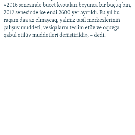
«2016 senesinde bücet kvotaları boyunca bir buçuq biñ,
2017 senesinde ise endi 2600 yer ayırıldı. Bu yıl bu
raqam daa az olmaycaq, yalıñız tasil merkezleriniñ
çalışuv muddeti, vesiqalarnı teslim etüv ve oquvğa
qabul etilüv muddetleri deñiştirildi», – dedi.