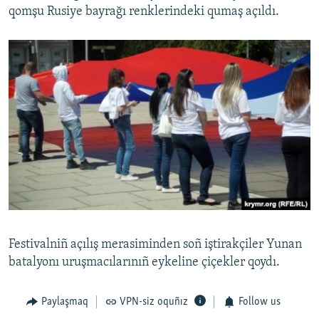
qomşu Rusiye bayrağı renklerindeki qumaş açıldı.
Festivalniñ açılış merasiminden soñ iştirakçiler Yunan
batalyonı uruşmacılarınıñ eykeline çiçekler qoydı.
Paylaşmaq
VPN-siz oquñız
Follow us