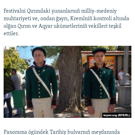
Festivalni Qırımdaki yunanlarnıñ milliy-medeniy
muhtariyeti ve, ondan ğayrı, Kremlniñ kontroli altında
olğan Qırım ve Aqyar ukümetleriniñ vekilleri teşkil
ettiler.
Panorama ögündek Tarihiy bulvarnıñ meydanında