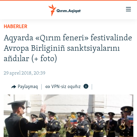
Link
açıqlığı
Esas
HABERLER
mündericege
HABERLER
Aqyarda «Qırım feneri» festivalinde
qaytmaq
SİYASET
Baş
Avropa Birliginiñ sanktsiyalarını
İQTİSADİYAT
navigatsiyağa
añdılar (+ foto)
qaytmaq
CEMİYET
Qıdıruvğa
29 aprel 2018, 20:39
MEDENİYET
qaytmaq
Paylaşmaq
VPN-siz oquñız
İNSAN AQLARI
VİDEO
SÜRET
BLOGLAR
FİKİR