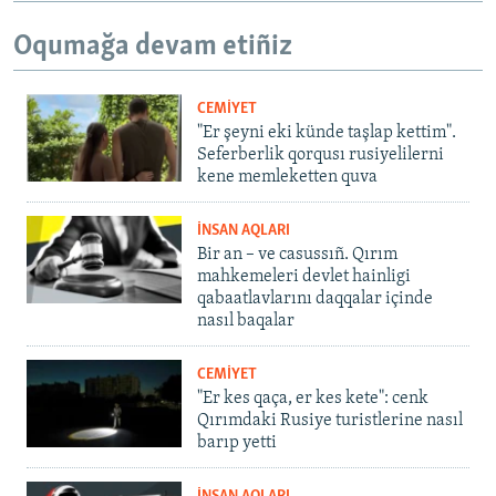
Oqumağa devam etiñiz
CEMİYET
"Er şeyni eki künde taşlap kettim".
Seferberlik qorqusı rusiyelilerni
kene memleketten quva
İNSAN AQLARI
Bir an – ve casussıñ. Qırım
mahkemeleri devlet hainligi
qabaatlavlarını daqqalar içinde
nasıl baqalar
CEMİYET
"Er kes qaça, er kes kete": cenk
Qırımdaki Rusiye turistlerine nasıl
barıp yetti