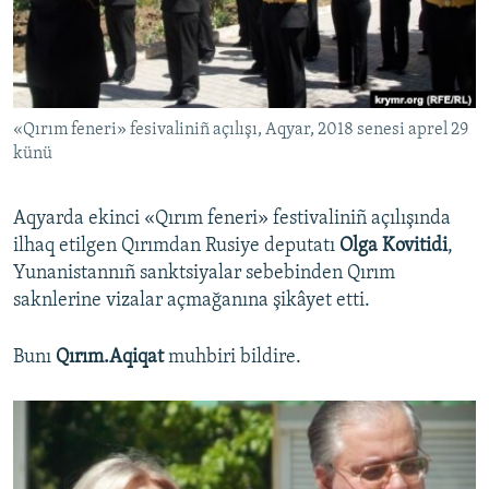
Русский
Українською
«Qırım feneri» fesivaliniñ açılışı, Aqyar, 2018 senesi aprel 29
QOŞULIÑIZ!
künü
Aqyarda ekinci «Qırım feneri» festivaliniñ açılışında
RFE/RS bütün saytları
ilhaq etilgen Qırımdan Rusiye deputatı
Olga Kovitidi
,
Yunanistannıñ sanktsiyalar sebebinden Qırım
saknlerine vizalar açmağanına şikâyet etti.
Bunı
Qırım.Aqiqat
muhbiri bildire.