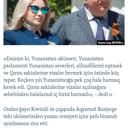
«Eminim ki, Yunanistan ukümeti, Yunanistan
parlamenti Yunanistan severleri, ellinofillerni eşitmek
ve Qırım sakinlerine vizalar bermek içün özünde küç
tapar. Keçken yılı Yunanistanğa pek çoq bala barmaq
kerek edi. Qırım sakinlerine vizalar açılmağanı
sebebinden balalarnıñ iç birisi barmadı», – dedi o.
Ondan ğayrı Kovitidi öz çıqışında Aqyarnıñ Rusiyege
tabi ukümetinden yunan cemiyeti içün yañı binanıñ
ayırılmasını rica etti.