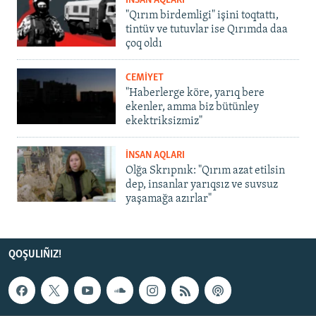
İNSAN AQLARI
"Qırım birdemligi" işini toqtattı,
tintüv ve tutuvlar ise Qırımda daa
çoq oldı
CEMİYET
"Haberlerge köre, yarıq bere
ekenler, amma biz bütünley
ekektriksizmiz"
İNSAN AQLARI
Olğa Skrıpnık: "Qırım azat etilsin
dep, insanlar yarıqsız ve suvsuz
yaşamağa azırlar"
QOŞULIÑIZ!