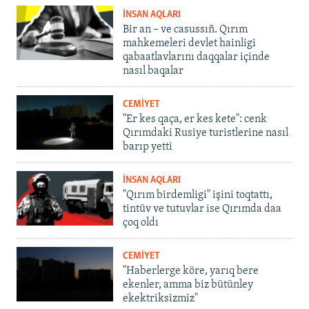
İNSAN AQLARI
Bir an – ve casussıñ. Qırım
mahkemeleri devlet hainligi
qabaatlavlarını daqqalar içinde
nasıl baqalar
CEMİYET
"Er kes qaça, er kes kete": cenk
Qırımdaki Rusiye turistlerine nasıl
barıp yetti
İNSAN AQLARI
"Qırım birdemligi" işini toqtattı,
tintüv ve tutuvlar ise Qırımda daa
çoq oldı
CEMİYET
"Haberlerge köre, yarıq bere
ekenler, amma biz bütünley
ekektriksizmiz"