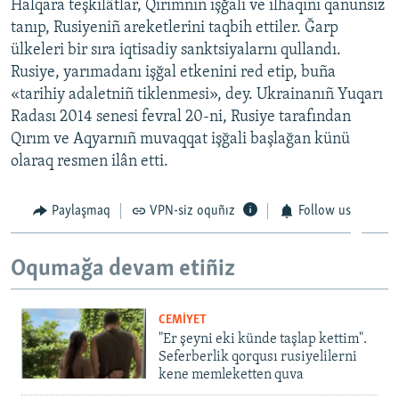
Halqara teşkilâtlar, Qırımnıñ işğali ve ilhaqını qanunsız
tanıp, Rusiyeniñ areketlerini taqbih ettiler. Ğarp
ülkeleri bir sıra iqtisadiy sanktsiyalarnı qullandı.
Rusiye, yarımadanı işğal etkenini red etip, buña
«tarihiy adaletniñ tiklenmesi», dey. Ukrainanıñ Yuqarı
Radası 2014 senesi fevral 20-ni, Rusiye tarafından
Qırım ve Aqyarnıñ muvaqqat işğali başlağan künü
olaraq resmen ilân etti.
Paylaşmaq
VPN-siz oquñız
Follow us
Oqumağa devam etiñiz
CEMİYET
"Er şeyni eki künde taşlap kettim".
Seferberlik qorqusı rusiyelilerni
kene memleketten quva