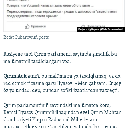
Refat Çubarovnıñ postu
Rusiyege tabi Qırım parlamenti saytında şimdilik bu
malümatnıñ tasdiqlanğanı yoq.
Qırım.Aqiqat
nıñ, bu malümatnı ya tasdiqlamaq, ya da
red etmek ricasına qarşı İlyasov: «Men çalışam. Er şey
öz yolunda», dep, bundan soñki izaatlardan vazgeçti.
Qırım parlamentiniñ saytındaki malümatqa köre,
Remzi İlyasov Qırımnıñ ilhaqından evel Qırım Muhtar
Cumhuriyeti Yuqarı Radasınıñ Milletlerara
munasebetler ve sürgün etilgen vatandaşlar boyunca