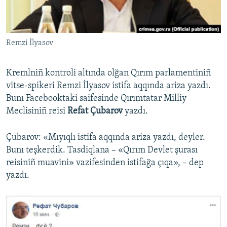
Русский
Українською
Remzi İlyasov
QOŞULIÑIZ!
Kremlniñ kontroli altında olğan Qırım parlamentiniñ
vitse-spikeri Remzi İlyasov istifa aqqında ariza yazdı.
Bunı Facebooktaki saifesinde Qırımtatar Milliy
RFE/RS bütün saytları
Meclisiniñ reisi
Refat Çubarov
yazdı.
Çubarov: «Mıyıqlı istifa aqqında ariza yazdı, deyler.
Bunı teşkerdik. Tasdiqlana – «Qırım Devlet şurası
reisiniñ muavini» vazifesinden istifağa çıqa», – dep
yazdı.