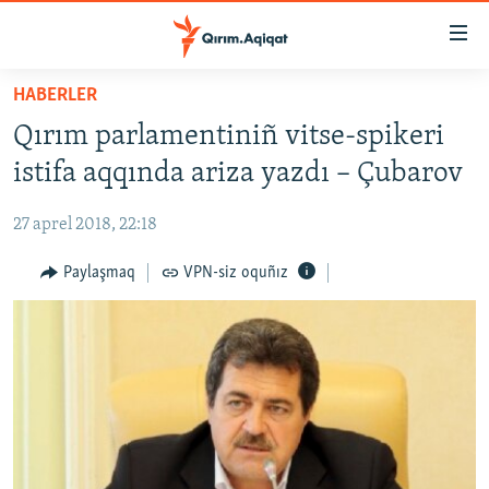
Link
açıqlığı
Esas
HABERLER
mündericege
HABERLER
Qırım parlamentiniñ vitse-spikeri
qaytmaq
SİYASET
Baş
istifa aqqında ariza yazdı – Çubarov
İQTİSADİYAT
navigatsiyağa
qaytmaq
27 aprel 2018, 22:18
CEMİYET
Qıdıruvğa
MEDENİYET
Paylaşmaq
VPN-siz oquñız
qaytmaq
İNSAN AQLARI
VİDEO
SÜRET
BLOGLAR
FİKİR