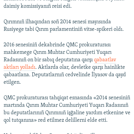
daimiy komissiyanıñ reisi edi.
Qırımnıñ ilhaqından soñ 2014 senesi mayısında
Rusiyege tabi Qırım parlamentiniñ vitse-spikeri oldı.
2016 senesiniñ dekabrinde QMC prokuraturası
mahkemege Qırım Muhtar Cumhuriyeti Yuqarı
Radasınıñ on bir sabıq deputatına qarşı
qabaatlav
aktları yolladı
. Aktlarda olar, devletke qarşı hainlikte
qabaatlana. Deputatlarnıñ cedvelinde İlyasov da qayd
etilgen.
QMC prokuraturası tahqiqat esnasında «2014 senesiniñ
martında Qırım Muhtar Cumhuriyeti Yuqarı Radasınıñ
bu deputatlarınıñ Qırımnıñ işğaline yardım etkenine ve
qol tutqanına» red etilmez delillerni elde etti.