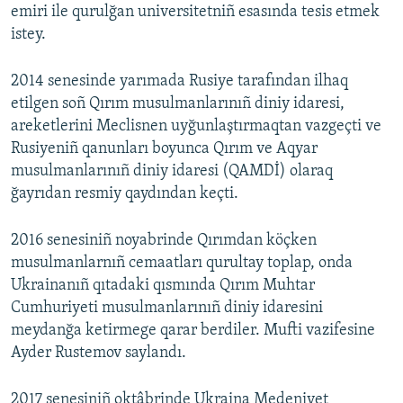
emiri ile qurulğan universitetniñ esasında tesis etmek
istey.
2014 senesinde yarımada Rusiye tarafından ilhaq
etilgen soñ Qırım musulmanlarınıñ diniy idaresi,
areketlerini Meclisnen uyğunlaştırmaqtan vazgeçti ve
Rusiyeniñ qanunları boyunca Qırım ve Aqyar
musulmanlarınıñ diniy idaresi (QAMDİ) olaraq
ğayrıdan resmiy qaydından keçti.
2016 senesiniñ noyabrinde Qırımdan köçken
musulmanlarnıñ cemaatları qurultay toplap, onda
Ukrainanıñ qıtadaki qısmında Qırım Muhtar
Cumhuriyeti musulmanlarınıñ diniy idaresini
meydanğa ketirmege qarar berdiler. Mufti vazifesine
Ayder Rustemov saylandı.
2017 senesiniñ oktâbrinde Ukraina Medeniyet