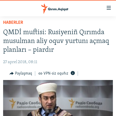
Link
açıqlığı
Esas
HABERLER
mündericege
HABERLER
QMDİ muftisi: Rusiyeniñ Qırımda
qaytmaq
SİYASET
Baş
musulman aliy oquv yurtunı açmaq
İQTİSADİYAT
navigatsiyağa
planları – piardır
qaytmaq
CEMİYET
Qıdıruvğa
27 aprel 2018, 08:11
MEDENİYET
qaytmaq
Paylaşmaq
VPN-siz oquñız
İNSAN AQLARI
VİDEO
SÜRET
BLOGLAR
FİKİR