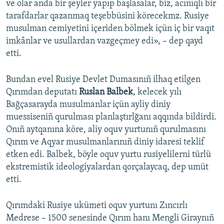
ve olar anda bir şeyler yapıp başlasalar, biz, acınıqlı bir
tarafdarlar qazanmaq teşebbüsini körecekmz. Rusiye
musulman cemiyetini içeriden bölmek içün iç bir vaqıt
imkânlar ve usullardan vazgeçmey edi», – dep qayd
etti.
Bundan evel Rusiye Devlet Dumasınıñ ilhaq etilgen
Qırımdan deputatı
Ruslan Balbek
, kelecek yılı
Bağçasarayda musulmanlar içün ayliy diniy
muessiseniñ qurulması planlaştırlğanı aqqında bildirdi.
Onıñ aytqanına köre, aliy oquv yurtunıñ qurulmasını
Qırım ve Aqyar musulmanlarınıñ diniy idaresi teklif
etken edi. Balbek, böyle oquv yurtu rusiyelilerni türlü
ekstremistik ideologiyalardan qorçalaycaq, dep umüt
etti.
Qırımdaki Rusiye ukümeti oquv yurtunı Zıncırlı
Medrese – 1500 senesinde Qırım hanı Mengli Giraynıñ