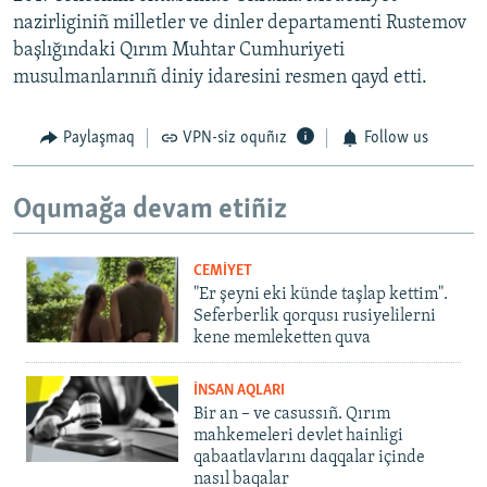
nazirliginiñ milletler ve dinler departamenti Rustemov
başlığındaki Qırım Muhtar Cumhuriyeti
musulmanlarınıñ diniy idaresini resmen qayd etti.
Paylaşmaq
VPN-siz oquñız
Follow us
Oqumağa devam etiñiz
CEMİYET
"Er şeyni eki künde taşlap kettim".
Seferberlik qorqusı rusiyelilerni
kene memleketten quva
İNSAN AQLARI
Bir an – ve casussıñ. Qırım
mahkemeleri devlet hainligi
qabaatlavlarını daqqalar içinde
nasıl baqalar