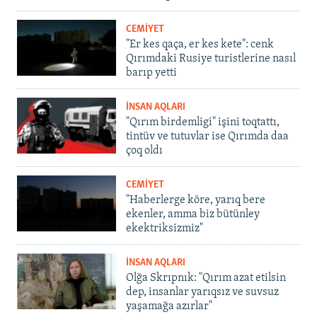
CEMİYET
"Er kes qaça, er kes kete": cenk
Qırımdaki Rusiye turistlerine nasıl
barıp yetti
İNSAN AQLARI
"Qırım birdemligi" işini toqtattı,
tintüv ve tutuvlar ise Qırımda daa
çoq oldı
CEMİYET
"Haberlerge köre, yarıq bere
ekenler, amma biz bütünley
ekektriksizmiz"
İNSAN AQLARI
Olğa Skrıpnık: "Qırım azat etilsin
dep, insanlar yarıqsız ve suvsuz
yaşamağa azırlar"