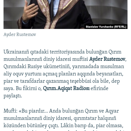
Русский
Українською
Ayder Rustemov
QOŞULIÑIZ!
Ukrainanıñ qıtadaki territoriyasında bulunğan Qırım
musulmanlarınıñ diniy idaresi muftisi
Ayder Rustemov
,
RFE/RS bütün saytları
Qırımdaki Rusiye ukümetiniñ, yarımadada musulman
aliy oquv yurtunı açmaq planları aqqında beyanatları,
piar ve tarafdarlar qazanmaq teşebbüsi ola bile, dep
saya. Bu fikirni o,
Qırım.Aqiqat Radiosı
efirinde
paylaştı.
Mufti: «Bu piardır… Anda bulunğan Qırım ve Aqyar
musulmanlarınıñ diniy idaresi, qırımtatar halqınıñ
közünden bütünley çıqtı. Lâkin barıp da, piar olmasa,