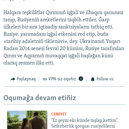
Halqara teşkilâtlar Qırımnıñ işğali ve ilhaqını qanunsız
tanıp, Rusiyeniñ areketlerini taqbih ettiler. Ğarp
ülkeleri bir sıra iqtisadiy sanktsiyalarnı tatbiq etti.
Rusiye, yarımadanı işğal etkenini red etip, buña
«tarihiy adaletniñ tiklenüvi», dey. Ukrainanıñ Yuqarı
Radası 2014 senesi fevral 20 kününi, Rusiye tarafından
Qırım ve Aqyarnıñ muvaqqat işğali başlağan künü
olaraq resmen ilân etti.
Paylaşmaq
VPN-siz oquñız
Follow us
Oqumağa devam etiñiz
CEMİYET
"Er şeyni eki künde taşlap kettim".
Seferberlik qorqusı rusiyelilerni