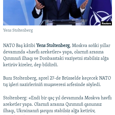
Русский
Українською
Yens Stoltenberg
QOŞULIÑIZ!
NATO Baş kâtibi
Yens Stoltenberg
, Moskva soñki yıllar
devamında «havflı areketler» yapa, olarnıñ arasına
RFE/RS bütün saytları
Qırımnıñ ilhaqı ve Donbasstaki vaziyetni stabilsiz alğa
ketirüv kireler, dep bildirdi.
Bunı Stoltenberg, aprel 27-de Brüsselde keçecek NATO
tış işleri nazirleriniñ muşaveresi arfesinde söyledi.
Stoltenberg: «Endi bir qaç yıl devamında Moskva havflı
areketler yapa. Olarnıñ arasına Qırımnıñ qanunsız
ilhaqı, Ukrainanıñ şarqını stabilsiz alğa ketirüv,