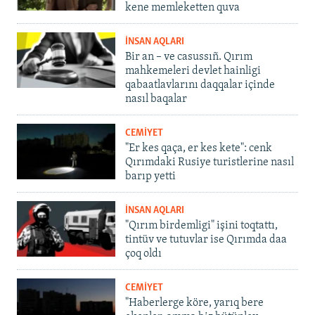
kene memleketten quva
İNSAN AQLARI
Bir an – ve casussıñ. Qırım
mahkemeleri devlet hainligi
qabaatlavlarını daqqalar içinde
nasıl baqalar
CEMİYET
"Er kes qaça, er kes kete": cenk
Qırımdaki Rusiye turistlerine nasıl
barıp yetti
İNSAN AQLARI
"Qırım birdemligi" işini toqtattı,
tintüv ve tutuvlar ise Qırımda daa
çoq oldı
CEMİYET
"Haberlerge köre, yarıq bere