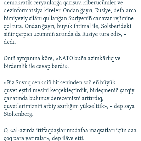
demokratik ceryanlarğa qarışuv, kiberucümler ve
dezinformatsiya kireler. Ondan ğayrı, Rusiye, defalarca
himiyeviy silânı qullanğan Suriyeniñ canavar rejimine
qol tuta. Ondan ğayrı, büyük ihtimal ile, Solsberideki
siñir çarpıcı ucümniñ artında da Rusiye tura edi», –
dedi.
Onıñ aytqanına köre, «NATO buña azimkârlıq ve
birdemlik ile cevap berdi».
«Biz Suvuq cenkniñ bitkeninden soñ eñ büyük
quvetleştirilmesini kerçekleştirdik, birleşmeniñ şarqiy
qanatında bulunuv derecemizni arttırdıq,
quvetlerimizniñ arbiy azırlığını yükselttik», – dep saya
Stoltenberg.
O, «al-azırda ittifaqdaşlar mudafaa maqsatları içün daa
çoq para yatıralar», dep ilâve etti.