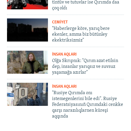
tintüv ve tutuvlar ise Qırımda daa
çoq oldı
CEMİYET
"Haberlerge köre, yarıq bere
ekenler, amma biz bütünley
ekektriksizmiz"
İNSAN AQLARI
Olğa Skrıpnık: "Qırım azat etilsin
dep, insanlar yarıqsız ve suvsuz
yaşamağa azırlar"
İNSAN AQLARI
"Rusiye Qırımda onı
istemegenlerini bile edi". Rusiye
Federatsiyasınıñ Qırımdaki cenkke
qarşı narazılıqlarnen küreşi
aqqında