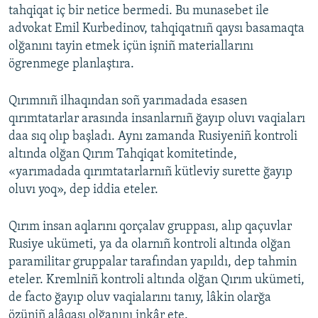
tahqiqat iç bir netice bermedi. Bu munasebet ile
advokat Emil Kurbedinov, tahqiqatnıñ qaysı basamaqta
olğanını tayin etmek içün işniñ materiallarını
ögrenmege planlaştıra.
Qırımnıñ ilhaqından soñ yarımadada esasen
qırımtatarlar arasında insanlarnıñ ğayıp oluvı vaqiaları
daa sıq olıp başladı. Aynı zamanda Rusiyeniñ kontroli
altında olğan Qırım Tahqiqat komitetinde,
«yarımadada qırımtatarlarnıñ kütleviy surette ğayıp
oluvı yoq», dep iddia eteler.
Qırım insan aqlarını qorçalav gruppası, alıp qaçuvlar
Rusiye ukümeti, ya da olarnıñ kontroli altında olğan
paramilitar gruppalar tarafından yapıldı, dep tahmin
eteler. Kremlniñ kontroli altında olğan Qırım ukümeti,
de facto ğayıp oluv vaqialarını tanıy, lâkin olarğa
özüniñ alâqası olğanını inkâr ete.