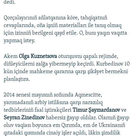
dedi.
Qorçalayıcınıñ añlatqanına köre, tahqiqatnıñ
cevaplarında, oña işniñ materialları ile tanış olmaq
içün izinniñ berilgeni qayd etile. O, bunı yaqın vaqıtta
yapmaq istey.
Akem
Olga Kuznetsova
oturışuvnı qapalı rejimde,
diñleyicilerni zalğa yibermeyip keçirdi. Kurbedinov 10
kün içinde mahkeme qararına qarşı şikâyet bermekni
planlaştıra.
2014 senesi mayısnıñ soñunda Aqmescitte,
yarımadanıñ arbiy istilâsına qarşı narazılıq
tedbirleriniñ faal iştirakçileri
Timur Şaymardanov
ve
Seyran Zinedinov
habersiz ğayıp oldılar. Olarnıñ ğayıp
oluv vaqiası boyunca em Qırımda, em de Ukrainanıñ
qıtadaki qısmında cinaiy işler açıldı, lâkin şimdilik