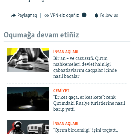
Paylaşmaq
VPN-siz oquñız
Follow us
Oqumağa devam etiñiz
İNSAN AQLARI
Bir an – ve casussıñ. Qırım
mahkemeleri devlet hainligi
qabaatlavlarını daqqalar içinde
nasıl baqalar
CEMİYET
"Er kes qaça, er kes kete": cenk
Qırımdaki Rusiye turistlerine nasıl
barıp yetti
İNSAN AQLARI
"Qırım birdemligi" işini toqtattı,