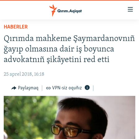
Link
açıqlığı
Esas
HABERLER
mündericege
HABERLER
Qırımda mahkeme Şaymardanovnıñ
qaytmaq
SİYASET
Baş
ğayıp olmasına dair iş boyunca
İQTİSADİYAT
navigatsiyağa
advokatnıñ şikâyetini red etti
qaytmaq
CEMİYET
Qıdıruvğa
25 aprel 2018, 16:18
MEDENİYET
qaytmaq
Paylaşmaq
VPN-siz oquñız
İNSAN AQLARI
VİDEO
SÜRET
BLOGLAR
FİKİR