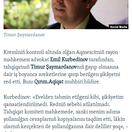
Русский
Українською
Timur Şaymardanov
QOŞULIÑIZ!
Kremlniñ kontroli altında olğan Aqmescitniñ rayon
mahkemesi advokat
Emil Kurbedinov
tarafından,
RFE/RS bütün saytları
tahqiqatnıñ
Timur Şaymardanov
nıñ ğayıp olmasına
dair iş boyunca areketlerine qarşı berilgen şikâyetni
red etti. Bunı
Qırım.Aqiqat
muhbiri bildire.
Kurbedinov: «Evelden tahmin etilgeni kibi, şikâyetim
qanaatlendirilmedi. Redniñ sebebi añlatılmadı.
Tahqiqat komiteti mahkemede, sanki menim adıma
yollanılğan cevaplarnıñ kopiyalarını taqdim etti, lâkin
olarnıñ kerçekten de yollanılğanına dair deliller yoq», –