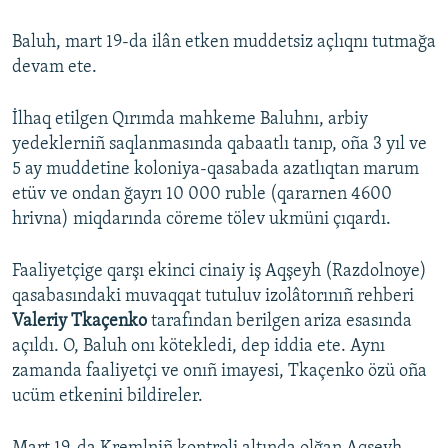
Baluh, mart 19-da ilân etken muddetsiz açlıqnı tutmağa
devam ete.
İlhaq etilgen Qırımda mahkeme Baluhnı, arbiy
yedeklerniñ saqlanmasında qabaatlı tanıp, oña 3 yıl ve
5 ay muddetine koloniya-qasabada azatlıqtan marum
etüv ve ondan ğayrı 10 000 ruble (qararnen 4600
hrivna) miqdarında cöreme tölev ukmüni çıqardı.
Faaliyetçige qarşı ekinci cinaiy iş Aqşeyh (Razdolnoye)
qasabasındaki muvaqqat tutuluv izolâtorınıñ rehberi
Valeriy Tkaçenko
tarafından berilgen ariza esasında
açıldı. O, Baluh onı kötekledi, dep iddia ete. Aynı
zamanda faaliyetçi ve onıñ imayesi, Tkaçenko özü oña
ucüm etkenini bildireler.