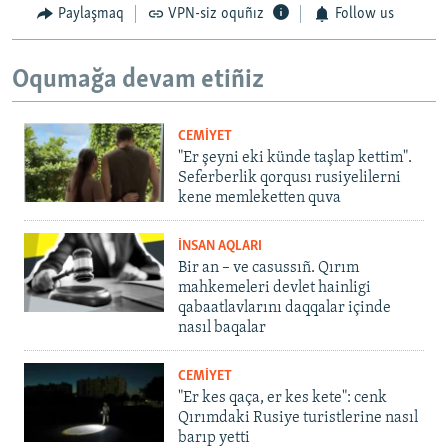
Paylaşmaq
VPN-siz oquñız
Follow us
Oqumağa devam etiñiz
CEMİYET
"Er şeyni eki künde taşlap kettim".
Seferberlik qorqusı rusiyelilerni
kene memleketten quva
İNSAN AQLARI
Bir an – ve casussıñ. Qırım
mahkemeleri devlet hainligi
qabaatlavlarını daqqalar içinde
nasıl baqalar
CEMİYET
"Er kes qaça, er kes kete": cenk
Qırımdaki Rusiye turistlerine nasıl
barıp yetti