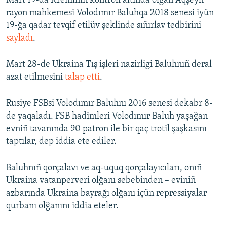
Mart 19-da Kremlniñ kontroli altında olğan Aqşeyh
rayon mahkemesi Volodımır Baluhqa 2018 senesi iyün
19-ğa qadar tevqif etilüv şeklinde sıñırlav tedbirini
sayladı
.
Mart 28-de Ukraina Tış işleri nazirligi Baluhnıñ deral
azat etilmesini
talap etti
.
Rusiye FSBsi Volodımır Baluhnı 2016 senesi dekabr 8-
de yaqaladı. FSB hadimleri Volodımır Baluh yaşağan
evniñ tavanında 90 patron ile bir qaç trotil şaşkasını
taptılar, dep iddia ete ediler.
Baluhnıñ qorçalavı ve aq-uquq qorçalayıcıları, onıñ
Ukraina vatanperveri olğanı sebebinden – eviniñ
azbarında Ukraina bayrağı olğanı içün repressiyalar
qurbanı olğanını iddia eteler.