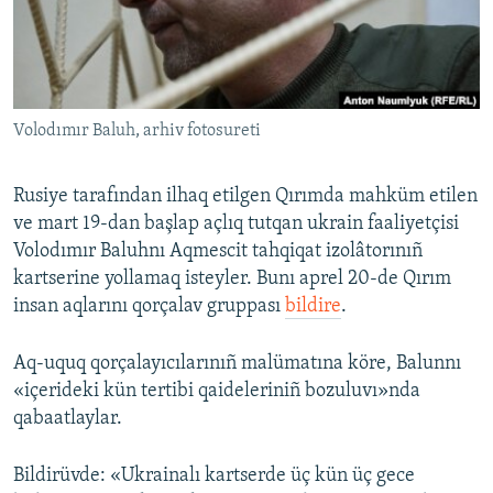
Русский
Українською
Volodımır Baluh, arhiv fotosureti
QOŞULIÑIZ!
Rusiye tarafından ilhaq etilgen Qırımda mahküm etilen
ve mart 19-dan başlap açlıq tutqan ukrain faaliyetçisi
RFE/RS bütün saytları
Volodımır Baluhnı Aqmescit tahqiqat izolâtorınıñ
kartserine yollamaq isteyler. Bunı aprel 20-de Qırım
insan aqlarını qorçalav gruppası
bildire
.
Aq-uquq qorçalayıcılarınıñ malümatına köre, Balunnı
«içerideki kün tertibi qaideleriniñ bozuluvı»nda
qabaatlaylar.
Bildirüvde: «Ukrainalı kartserde üç kün üç gece