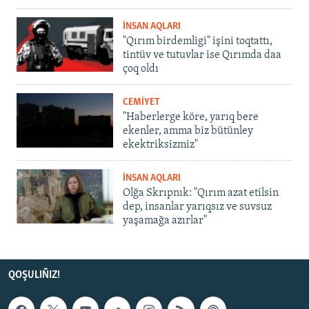
İNSAN AQLARI
"Qırım birdemligi" işini toqtattı,
tintüv ve tutuvlar ise Qırımda daa
çoq oldı
CEMİYET
"Haberlerge köre, yarıq bere
ekenler, amma biz bütünley
ekektriksizmiz"
İNSAN AQLARI
Olğa Skrıpnık: "Qırım azat etilsin
dep, insanlar yarıqsız ve suvsuz
yaşamağa azırlar"
QOŞULIÑIZ!