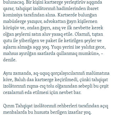
bulunacaq. Bir kişini kartserge yerleştirüv aqqında
qarar, tahqiqat izolâtorınıñ hadimlerinden ibaret
komissiya tarafından alına. Kartserde bulunğan
mabüslerge yazışuv, advokattan ğayrı kişilernen
körüşüv ve, ondan ğayrı, azıq ve ilk nevbette kerek
olğan şeylerni satın aluv yasaq etile. Olarnıñ, tıştan
qutu ile yiberilgen ve paket ile ketirilgen şeyler ve
aşlarnı almağa aqqı yoq. Yuqu yerini ise yalıñız gece,
mahsus ayırılğan saatlarda qullanmaq mumkün», –
denile.
Aynı zamanda, aq-uquq qorçalayıcılarınıñ malümatına
köre, Baluh daa kartserge keçirilmedi, çünki tahqiqat
izolâtorınıñ rıqma-rıq tolu olğanından sebepli bu çeşit
cezalarnıñ eda etilmesi içün nevbet bar.
Qırım Tahqiqat izolâtorınıñ rehberleri tarafından açıq
menbalarda bu hususta berilgen izaatlar yoq.