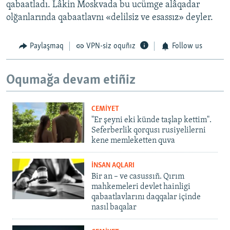
qabaatladı. Lâkin Moskvada bu ucümge alâqadar
olğanlarında qabaatlavnı «delilsiz ve esassız» deyler.
Paylaşmaq
VPN-siz oquñız
Follow us
Oqumağa devam etiñiz
CEMİYET
"Er şeyni eki künde taşlap kettim".
Seferberlik qorqusı rusiyelilerni
kene memleketten quva
İNSAN AQLARI
Bir an – ve casussıñ. Qırım
mahkemeleri devlet hainligi
qabaatlavlarını daqqalar içinde
nasıl baqalar