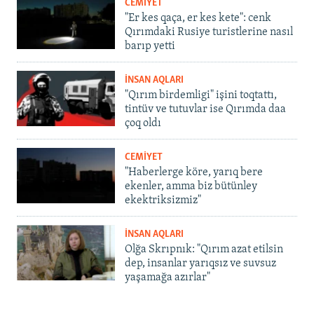
CEMİYET
"Er kes qaça, er kes kete": cenk
Qırımdaki Rusiye turistlerine nasıl
barıp yetti
İNSAN AQLARI
"Qırım birdemligi" işini toqtattı,
tintüv ve tutuvlar ise Qırımda daa
çoq oldı
CEMİYET
"Haberlerge köre, yarıq bere
ekenler, amma biz bütünley
ekektriksizmiz"
İNSAN AQLARI
Olğa Skrıpnık: "Qırım azat etilsin
dep, insanlar yarıqsız ve suvsuz
yaşamağa azırlar"