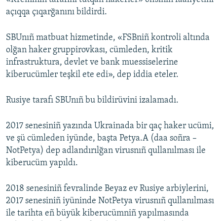
açıqqa çıqarğanını bildirdi.
SBUnıñ matbuat hizmetinde, «FSBniñ kontroli altında
olğan haker gruppirovkası, cümleden, kritik
infrastruktura, devlet ve bank muessiselerine
kiberucümler teşkil ete edi», dep iddia eteler.
Rusiye tarafı SBUnıñ bu bildirüvini izalamadı.
2017 senesiniñ yazında Ukrainada bir qaç haker ucümi,
ve şü cümleden iyünde, başta Petya.A (daa soñra –
NotPetya) dep adlandırılğan virusnıñ qullanılması ile
kiberucüm yapıldı.
2018 senesiniñ fevralinde Beyaz ev Rusiye arbiylerini,
2017 senesiniñ iyüninde NotPetya virusnıñ qullanılması
ile tarihta eñ büyük kiberucümniñ yapılmasında