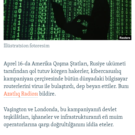
Русский
Українською
QOŞULIÑIZ!
İllüstratsion fotoresim
Aprel 16-da Amerika Qoşma Ştatları, Rusiye ukümeti
RFE/RS bütün saytları
tarafından qol tutuv körgen hakerler, kibercasuslıq
kampaniyası çerçivesinde bütün dünyadaki bilgisayar
routerlerini virus ile bulaştırdı, dep beyan ettiler. Bunı
Azatlıq Radiosı
bildire.
Vaşington ve Londonda, bu kampaniyanıñ devlet
teşkilâtları, işhaneler ve infrastrukturanıñ eñ muim
operatorlarına qarşı doğrultılğanını iddia eteler.