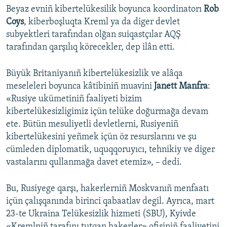
Beyaz evniñ kibertelükesilik boyunca koordinatorı
Rob
Coys
, kiberboşluqta Kreml ya da diger devlet
subyektleri tarafından olğan suiqastçılar AQŞ
tarafından qarşılıq körecekler, dep ilân etti.
Büyük Britaniyanıñ kibertelükesizlik ve alâqa
meseleleri boyunca kâtibiniñ muavini
Janett Manfra
:
«Rusiye ukümetiniñ faaliyeti bizim
kibertelükesizligimiz içün telüke doğurmağa devam
ete. Bütün mesuliyetli devletlerni, Rusiyeniñ
kibertelükesini yeñmek içün öz resurslarını ve şu
cümleden diplomatik, uquqqoruyıcı, tehnikiy ve diger
vastalarını qullanmağa davet etemiz», – dedi.
Bu, Rusiyege qarşı, hakerlerniñ Moskvanıñ menfaatı
içün çalışqanında birinci qabaatlav degil. Ayrıca, mart
23-te Ukraina Telükesizlik hizmeti (SBU), Kyivde
«Kremlniñ tarafını tutqan hakerler» ofisiniñ faaliyetini