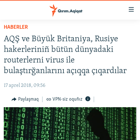
Link
açıqlığı
Esas
HABERLER
mündericege
HABERLER
AQŞ ve Büyük Britaniya, Rusiye
qaytmaq
SİYASET
Baş
hakerleriniñ bütün dünyadaki
İQTİSADİYAT
navigatsiyağa
routerlerni virus ile
qaytmaq
CEMİYET
bulaştırğanlarını açıqqa çıqardılar
Qıdıruvğa
MEDENİYET
qaytmaq
17 aprel 2018, 09:56
İNSAN AQLARI
Paylaşmaq
VPN-siz oquñız
VİDEO
SÜRET
BLOGLAR
FİKİR