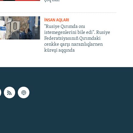
çoq oldı
İNSAN AQLARI
"Rusiye Qırımda onı
istemegenlerini bile edi". Rusiye
Federatsiyasınıñ Qırımdaki
cenkke qarşı narazılıqlarnen
küreşi aqqında