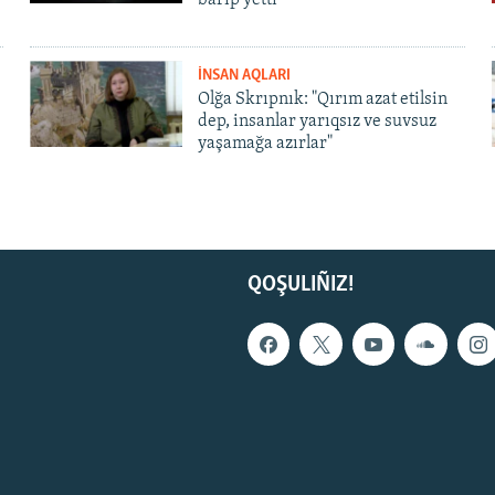
barıp yetti
İNSAN AQLARI
Olğa Skrıpnık: "Qırım azat etilsin
dep, insanlar yarıqsız ve suvsuz
yaşamağa azırlar"
QOŞULIÑIZ!