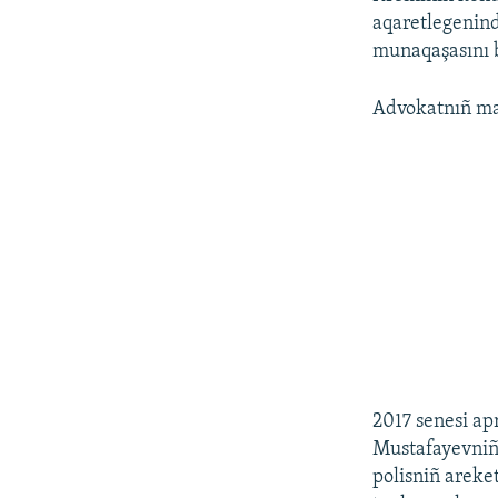
aqaretlegenind
munaqaşasını 
Advokatnıñ mal
2017 senesi ap
Mustafayevniñ e
polisniñ areke