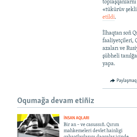
toplaşqanlarnı 
«tükürüv şekli
etildi
.
İlhaqtan soñ Q
faaliyetçileri,
azaları ve Rusi
şübheli tanılğ
yapa.
Paylaşmaq
Oqumağa devam etiñiz
İNSAN AQLARI
Bir an – ve casussıñ. Qırım
mahkemeleri devlet hainligi