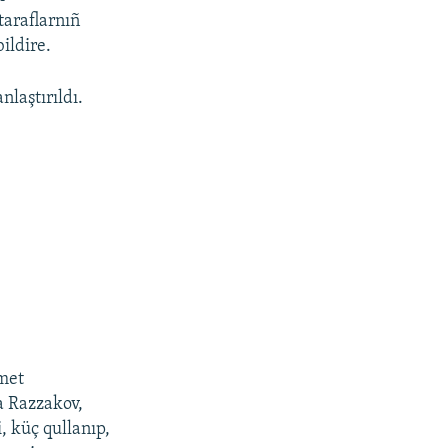
taraflarnıñ
ildire.
laştırıldı.
amet
da Razzakov,
, küç qullanıp,