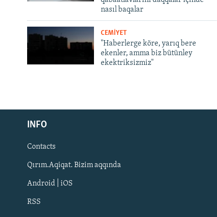
qabaatlavlarını daqqalar içinde
nasıl baqalar
CEMİYET
"Haberlerge köre, yarıq bere
ekenler, amma biz bütünley
ekektriksizmiz"
Русский
Українською
INFO
Contacts
QOŞULIÑIZ!
Qırım.Aqiqat. Bizim aqqında
Android | iOS
RSS
RFE/RS bütün saytları