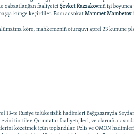
e qabaatlanğan faaliyetçi
Şevket Razzakov
nıñ işi boyunca 
başqa künge keçirdiler. Bunı advokat
Mammet Mambetov
b
ümatına köre, mahkemeniñ oturışuvı aprel 23 kününe plan
rel 13-te Rusiye telükesizlik hadimleri Bağçasarayda Seyd
vini tinttiler. Qırımtatar faaliyetçileri, ve olarnıñ arasın
tlerini közetmek içün toplandılar. Polis ve OMON hadimleri