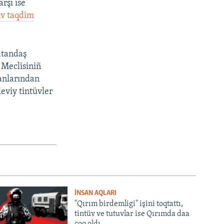
rşı ise
av taqdim
atandaş
y Meclisiniñ
ğanlarından
eviy tintüvler
İNSAN AQLARI
"Qırım birdemligi" işini toqtattı,
tintüv ve tutuvlar ise Qırımda daa