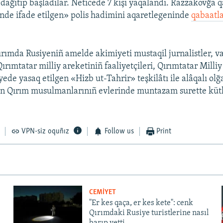
dağıtıp başladılar. Neticede 7 kişi yaqalandı. Razzakovğa qa
nde ifade etilgen» polis hadimini aqaretlegeninde
qabaatl
ırımda Rusiyeniñ amelde akimiyeti mustaqil jurnalistler, v
 Qırımtatar milliy areketiniñ faaliyetçileri, Qırımtatar Milli
yede yasaq etilgen «Hizb ut-Tahrir» teşkilâtı ile alâqalı ol
an Qırım musulmanlarınıñ evlerinde muntazam surette kütl
VPN-siz oquñız
Follow us
Print
CEMİYET
"Er kes qaça, er kes kete": cenk
Qırımdaki Rusiye turistlerine nasıl