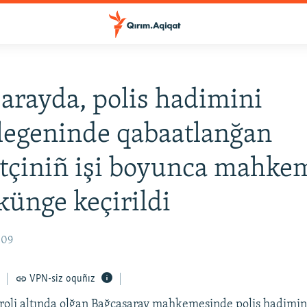
arayda, polis hadimini
legeninde qabaatlanğan
etçiniñ işi boyunca mahke
künge keçirildi
:09
VPN-siz oquñız
roli altında olğan Bağçasaray mahkemesinde polis hadimin