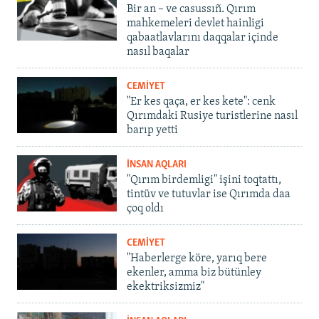
Bir an – ve casussıñ. Qırım
mahkemeleri devlet hainligi
qabaatlavlarını daqqalar içinde
nasıl baqalar
CEMİYET
"Er kes qaça, er kes kete": cenk
Qırımdaki Rusiye turistlerine nasıl
barıp yetti
İNSAN AQLARI
"Qırım birdemligi" işini toqtattı,
tintüv ve tutuvlar ise Qırımda daa
çoq oldı
CEMİYET
"Haberlerge köre, yarıq bere
ekenler, amma biz bütünley
ekektriksizmiz"