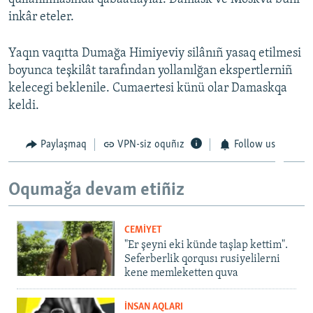
inkâr eteler.
Yaqın vaqıtta Dumağa Himiyeviy silânıñ yasaq etilmesi
boyunca teşkilât tarafından yollanılğan ekspertlerniñ
kelecegi beklenile. Cumaertesi künü olar Damaskqa
keldi.
Paylaşmaq
VPN-siz oquñız
Follow us
Oqumağa devam etiñiz
CEMİYET
"Er şeyni eki künde taşlap kettim".
Seferberlik qorqusı rusiyelilerni
kene memleketten quva
İNSAN AQLARI