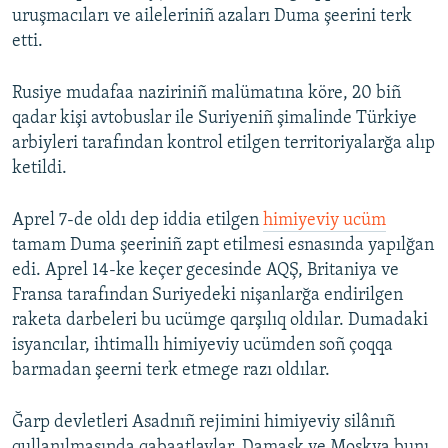
uruşmacıları ve aileleriniñ azaları Duma şeerini terk
Русский
etti.
Українською
Rusiye mudafaa naziriniñ malümatına köre, 20 biñ
qadar kişi avtobuslar ile Suriyeniñ şimalinde Türkiye
QOŞULIÑIZ!
arbiyleri tarafından kontrol etilgen territoriyalarğa alıp
ketildi.
RFE/RS bütün saytları
Aprel 7-de oldı dep iddia etilgen
himiyeviy ucüm
tamam Duma şeeriniñ zapt etilmesi esnasında yapılğan
edi. Aprel 14-ke keçer gecesinde AQŞ, Britaniya ve
Fransa tarafından Suriyedeki nişanlarğa endirilgen
raketa darbeleri bu ucümge qarşılıq oldılar. Dumadaki
isyancılar, ihtimallı himiyeviy ucümden soñ çoqqa
barmadan şeerni terk etmege razı oldılar.
Ğarp devletleri Asadnıñ rejimini himiyeviy silânıñ
qullanılmasında qabaatlaylar. Damask ve Moskva bunı