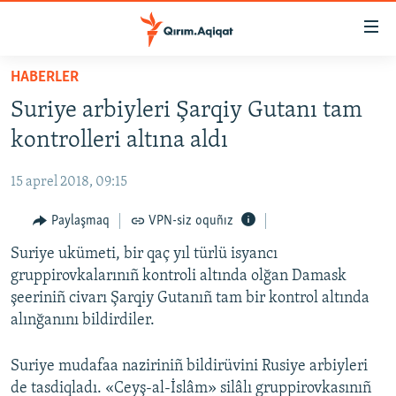
Link
açıqlığı
Esas
HABERLER
mündericege
HABERLER
Suriye arbiyleri Şarqiy Gutanı tam
qaytmaq
SİYASET
Baş
kontrolleri altına aldı
İQTİSADİYAT
navigatsiyağa
qaytmaq
15 aprel 2018, 09:15
CEMİYET
Qıdıruvğa
MEDENİYET
Paylaşmaq
VPN-siz oquñız
qaytmaq
İNSAN AQLARI
Suriye ukümeti, bir qaç yıl türlü isyancı
gruppirovkalarınıñ kontroli altında olğan Damask
VİDEO
şeeriniñ civarı Şarqiy Gutanıñ tam bir kontrol altında
SÜRET
alınğanını bildirdiler.
BLOGLAR
Suriye mudafaa naziriniñ bildirüvini Rusiye arbiyleri
FİKİR
de tasdiqladı. «Ceyş-al-İslâm» silâlı gruppirovkasınıñ