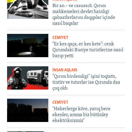
Bir an – ve casussıñ. Qırım
mahkemeleri devlet hainligi
qabaatlavlarını daqqalar içinde
nasıl baqalar
CEMİYET
"Er kes qaça, er kes kete": cenk
Qırımdaki Rusiye turistlerine nasıl
barıp yetti
İNSAN AQLARI
"Qırım birdemligi" işini toqtattı,
tintüv ve tutuvlar ise Qırımda daa
çoq oldı
CEMİYET
"Haberlerge köre, yarıq bere
ekenler, amma biz bütünley
ekektriksizmiz"