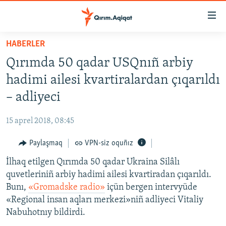
Link
açıqlığı
Esas
HABERLER
mündericege
HABERLER
Qırımda 50 qadar USQnıñ arbiy
qaytmaq
SİYASET
Baş
hadimi ailesi kvartiralardan çıqarıldı
İQTİSADİYAT
navigatsiyağa
– adliyeci
qaytmaq
CEMİYET
Qıdıruvğa
15 aprel 2018, 08:45
MEDENİYET
qaytmaq
Paylaşmaq
VPN-siz oquñız
İNSAN AQLARI
İlhaq etilgen Qırımda 50 qadar Ukraina Silâlı
VİDEO
quvetleriniñ arbiy hadimi ailesi kvartiradan çıqarıldı.
SÜRET
Bunı,
«Gromadske radio»
içün bergen intervyüde
BLOGLAR
«Regional insan aqları merkezi»niñ adliyeci Vitaliy
Nabuhotnıy bildirdi.
FİKİR