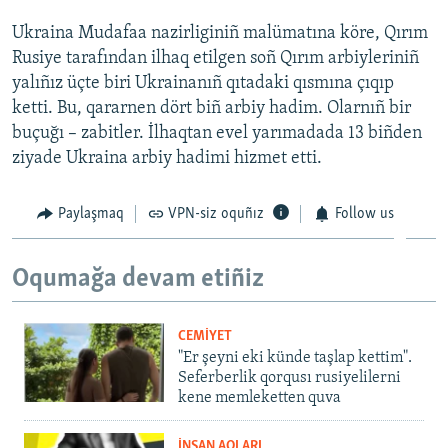
Ukraina Mudafaa nazirliginiñ malümatına köre, Qırım
Rusiye tarafından ilhaq etilgen soñ Qırım arbiyleriniñ
yalıñız üçte biri Ukrainanıñ qıtadaki qısmına çıqıp
ketti. Bu, qararnen dört biñ arbiy hadim. Olarnıñ bir
buçuğı – zabitler. İlhaqtan evel yarımadada 13 biñden
ziyade Ukraina arbiy hadimi hizmet etti.
Paylaşmaq
VPN-siz oquñız
Follow us
Oqumağa devam etiñiz
CEMİYET
"Er şeyni eki künde taşlap kettim".
Seferberlik qorqusı rusiyelilerni
kene memleketten quva
İNSAN AQLARI