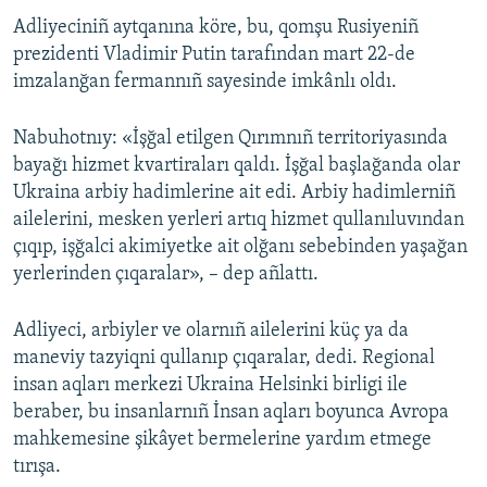
Adliyeciniñ aytqanına köre, bu, qomşu Rusiyeniñ
Русский
prezidenti Vladimir Putin tarafından mart 22-de
Українською
imzalanğan fermannıñ sayesinde imkânlı oldı.
QOŞULIÑIZ!
Nabuhotnıy: «İşğal etilgen Qırımnıñ territoriyasında
bayağı hizmet kvartiraları qaldı. İşğal başlağanda olar
Ukraina arbiy hadimlerine ait edi. Arbiy hadimlerniñ
ailelerini, mesken yerleri artıq hizmet qullanıluvından
RFE/RS bütün saytları
çıqıp, işğalci akimiyetke ait olğanı sebebinden yaşağan
yerlerinden çıqaralar», – dep añlattı.
Adliyeci, arbiyler ve olarnıñ ailelerini küç ya da
maneviy tazyiqni qullanıp çıqaralar, dedi. Regional
insan aqları merkezi Ukraina Helsinki birligi ile
beraber, bu insanlarnıñ İnsan aqları boyunca Avropa
mahkemesine şikâyet bermelerine yardım etmege
tırışa.