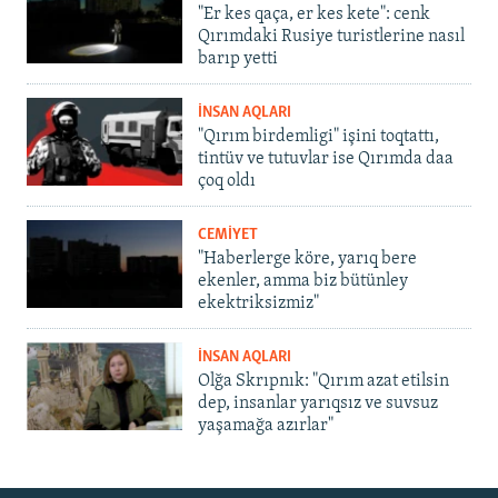
"Er kes qaça, er kes kete": cenk
Qırımdaki Rusiye turistlerine nasıl
barıp yetti
İNSAN AQLARI
"Qırım birdemligi" işini toqtattı,
tintüv ve tutuvlar ise Qırımda daa
çoq oldı
CEMİYET
"Haberlerge köre, yarıq bere
ekenler, amma biz bütünley
ekektriksizmiz"
İNSAN AQLARI
Olğa Skrıpnık: "Qırım azat etilsin
dep, insanlar yarıqsız ve suvsuz
yaşamağa azırlar"