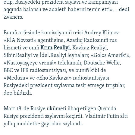
etip, Rusiyedeki prezident saylavı ve kampaniyası
aqqında balanslı ve adaletli haberni temin etti», – dedi
Zvaners.
Bunıñ arfesinde komissiyanıñ reisi Andrey Klimov
«RİA Novosti» agentligine, Azatlıq Radiosınıñ rus
hizmeti ve onıñ
Krım.Realiyi
, Kavkaz.Realiyi,
Sibir.Realiyi ve İdel.Realiyi leyhaları; «Golos Ameriki»,
«Nastoyaşçeye vremâ» telekanalı, Doutsche Welle,
BBC ve IFR radiostantsiyası, ve bunıñ kibi de
«Meduza» ve «Eho Kavkaza» radiostantsiyası
Rusiyedeki prezident saylavına tesir etmege tırıştılar,
dep bildirdi.
Mart 18-de Rusiye ukümeti ilhaq etilgen Qırımda
Rusiye prezidenti saylavını keçirdi. Vladimir Putin altı
yıllıq muddetke ğayrıdan saylandı.