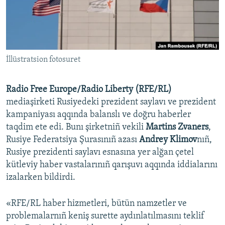
Русский
Українською
İllüstratsion fotosuret
QOŞULIÑIZ!
Radio Free Europe/Radio Liberty (RFE/RL)
mediaşirketi Rusiyedeki prezident saylavı ve prezident
RFE/RS bütün saytları
kampaniyası aqqında balanslı ve doğru haberler
taqdim ete edi. Bunı şirketniñ vekili
Martins Zvaners
,
Rusiye Federatsiya Şurasınıñ azası​
Andrey Klimov
nıñ,
Rusiye prezidenti saylavı esnasına yer alğan çetel
kütleviy haber vastalarınıñ qarışuvı aqqında iddialarını
izalarken bildirdi.
«RFE/RL haber hizmetleri, bütün namzetler ve
problemalarnıñ keniş surette aydınlatılmasını teklif