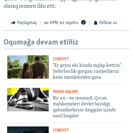
olaraq resmen ilân etti.
Paylaşmaq
VPN-siz oquñız
Follow us
Oqumağa devam etiñiz
CEMİYET
"Er şeyni eki künde taşlap kettim".
Seferberlik qorqusı rusiyelilerni
kene memleketten quva
İNSAN AQLARI
Bir an – ve casussıñ. Qırım
mahkemeleri devlet hainligi
qabaatlavlarını daqqalar içinde
nasıl baqalar
CEMİYET