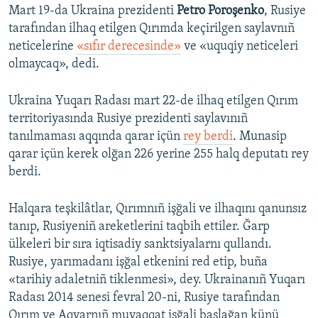
Mart 19-da Ukraina prezidenti
Petro Poroşenko
, Rusiye
tarafından ilhaq etilgen Qırımda keçirilgen saylavnıñ
neticelerine
«sıfır derecesinde»
ve «uquqiy neticeleri
olmaycaq», dedi.
Ukraina Yuqarı Radası mart 22-de ilhaq etilgen Qırım
territoriyasında Rusiye prezidenti saylavınıñ
tanılmaması aqqında qarar içün
rey berdi
. Munasip
qarar içün kerek olğan 226 yerine 255 halq deputatı rey
berdi.
Halqara teşkilâtlar, Qırımnıñ işğali ve ilhaqını qanunsız
tanıp, Rusiyeniñ areketlerini taqbih ettiler. Ğarp
ülkeleri bir sıra iqtisadiy sanktsiyalarnı qullandı.
Rusiye, yarımadanı işğal etkenini red etip, buña
«tarihiy adaletniñ tiklenmesi», dey. Ukrainanıñ Yuqarı
Radası 2014 senesi fevral 20-ni, Rusiye tarafından
Qırım ve Aqyarnıñ muvaqqat işğali başlağan künü