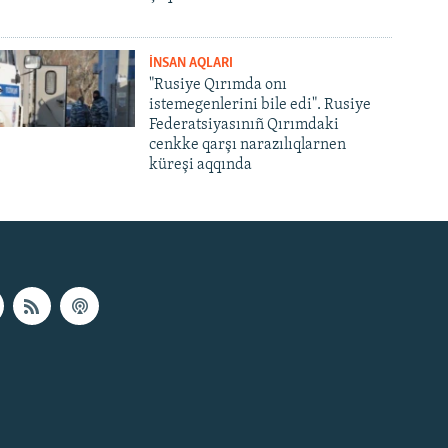
İNSAN AQLARI
"Rusiye Qırımda onı
istemegenlerini bile edi". Rusiye
Federatsiyasınıñ Qırımdaki
cenkke qarşı narazılıqlarnen
küreşi aqqında