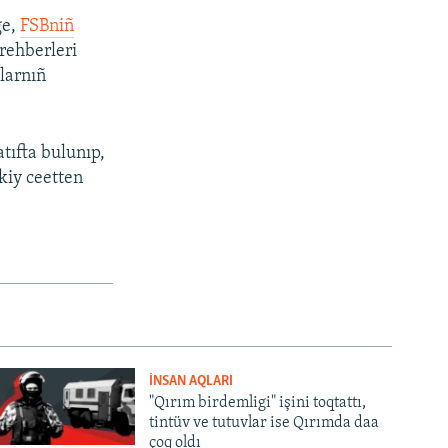
ge,
FSBniñ
rehberleri
larnıñ
tıfta bulunıp,
ikiy ceetten
İNSAN AQLARI
"Qırım birdemligi" işini toqtattı,
tintüv ve tutuvlar ise Qırımda daa
çoq oldı