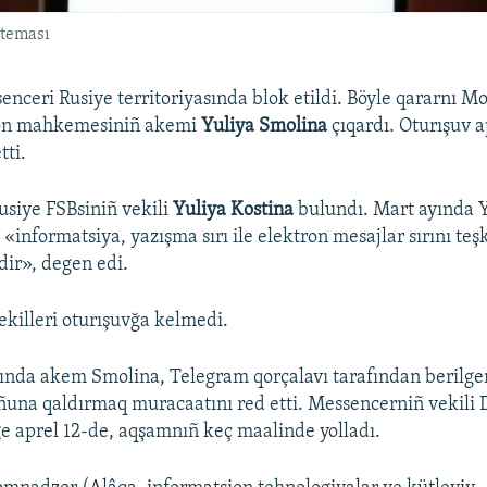
steması
nceri Rusiye territoriyasında blok etildi. Böyle qararnı M
yon mahkemesiniñ akemi
Yuliya Smolina
çıqardı. Oturışuv a
ti.
iye FSBsiniñ vekili
Yuliya Kostina
bulundı. Mart ayında 
informatsiya, yazışma sırı ile elektron mesajlar sırını teş
ir», degen edi.
killeri oturışuvğa kelmedi.
ında akem Smolina, Telegram qorçalavı tarafından berilgen
ñuna qaldırmaq muracaatını red etti. Messencerniñ vekili 
 aprel 12-de, aqşamnıñ keç maalinde yolladı.