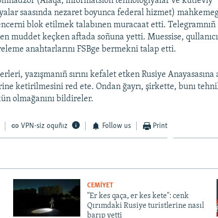
mnadzor (Alâqa, informatsion tehnologiyalar ve kütleviy
alar saasında nezaret boyunca federal hizmet) mahkeme
cerni blok etilmek talabınen muracaat etti. Telegramnıñ 
lgen muddet keçken aftada soñuna yetti. Muessise, qullanıcı
freleme anahtarlarını FSBge bermekni talap etti.
rleri, yazışmanıñ sırını kefalet etken Rusiye Anayasasına a
ine ketirilmesini red ete. Ondan ğayrı, şirkette, bunı tehn
 olmağanını bildireler.
VPN-siz oquñız
Follow us
Print
CEMİYET
"Er kes qaça, er kes kete": cenk
Qırımdaki Rusiye turistlerine nasıl
barıp yetti