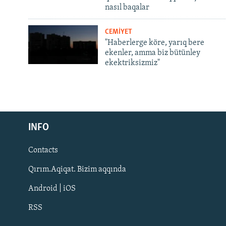
nasıl baqalar
CEMİYET
"Haberlerge köre, yarıq bere
ekenler, amma biz bütünley
ekektriksizmiz"
Русский
INFO
Українською
Contacts
QOŞULIÑIZ!
Qırım.Aqiqat. Bizim aqqında
Android | iOS
RSS
RFE/RS bütün saytları