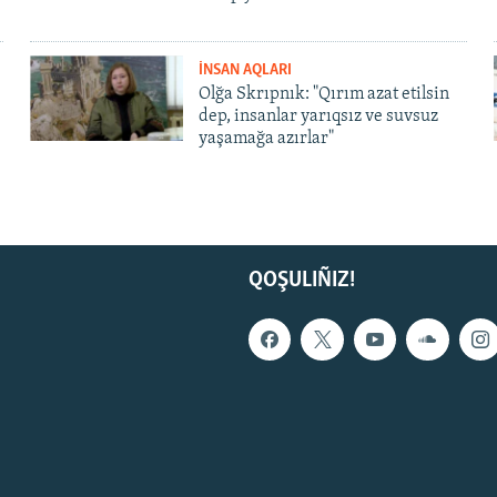
İNSAN AQLARI
Olğa Skrıpnık: "Qırım azat etilsin
dep, insanlar yarıqsız ve suvsuz
yaşamağa azırlar"
QOŞULIÑIZ!