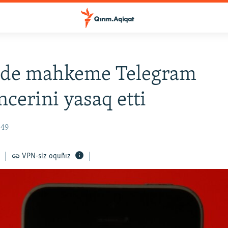
ede mahkeme Telegram
cerini yasaq etti
:49
VPN-siz oquñız