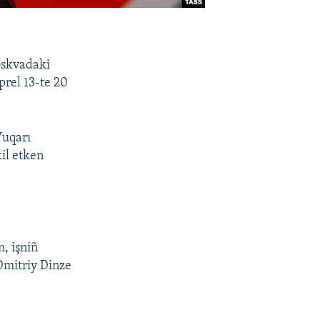
oskvadaki
prel 13-te 20
Yuqarı
kil etken
, işniñ
Dmitriy Dinze