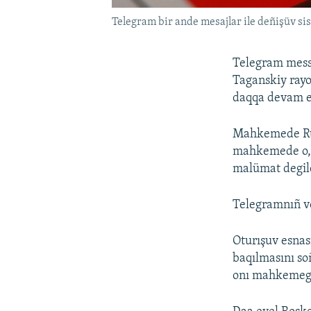
Telegram bir ande mesajlar ile deñişüv si
Telegram messe
Taganskiy ra
daqqa devam et
Mahkemede Rus
mahkemede o, «
malümat degild
Telegramnıñ ve
Oturışuv esnas
baqılmasını so
onı mahkemege