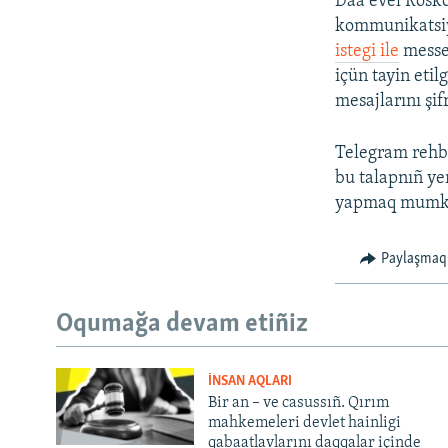
Daa evel Rosko
kommunikatsiy
istegi ile
messen
içün tayin eti
mesajlarını şi
Telegram rehbe
bu talapnıñ yer
yapmaq mumkün
Paylaşmaq
Oqumağa devam etiñiz
İNSAN AQLARI
Bir an – ve casussıñ. Qırım
mahkemeleri devlet hainligi
qabaatlavlarını daqqalar içinde