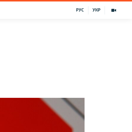
РУС
УКР