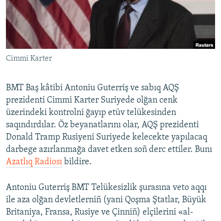
Русский
Українською
Cimmi Karter
QOŞULIÑIZ!
BMT Baş kâtibi Antoniu Guterriş ve sabıq AQŞ
prezidenti Cimmi Karter Suriyede olğan cenk
RFE/RS bütün saytları
üzerindeki kontrolni ğayıp etüv telükesinden
saqındırdılar. Öz beyanatlarını olar, AQŞ prezidenti
Donald Tramp Rusiyeni Suriyede kelecekte yapılacaq
darbege azırlanmağa davet etken soñ derc ettiler. Bunı
Azatlıq Radiosı
bildire.
Antoniu Guterriş BMT Telükesizlik şurasına veto aqqı
ile aza olğan devletlerniñ (yani Qoşma Ştatlar, Büyük
Britaniya, Fransa, Rusiye ve Çinniñ) elçilerini «al-