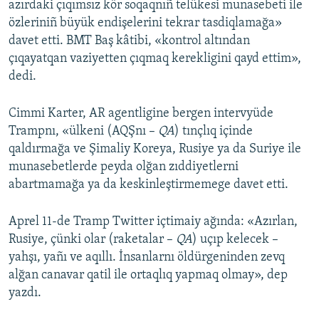
azırdaki çıqımsız kör soqaqnıñ telükesi munasebeti ile
özleriniñ büyük endişelerini tekrar tasdiqlamağa»
davet etti. BMT Baş kâtibi, «kontrol altından
çıqayatqan vaziyetten çıqmaq kerekligini qayd ettim»,
dedi.
Cimmi Karter, AR agentligine bergen intervyüde
Trampnı, «ülkeni (AQŞnı –
QA
) tınçlıq içinde
qaldırmağa ve Şimaliy Koreya, Rusiye ya da Suriye ile
munasebetlerde peyda olğan zıddiyetlerni
abartmamağa ya da keskinleştirmemege davet etti.
Aprel 11-de Tramp Twitter içtimaiy ağında: «Azırlan,
Rusiye, çünki olar (raketalar –
QA
) uçıp kelecek –
yahşı, yañı ve aqıllı. İnsanlarnı öldürgeninden zevq
alğan canavar qatil ile ortaqlıq yapmaq olmay», dep
yazdı.