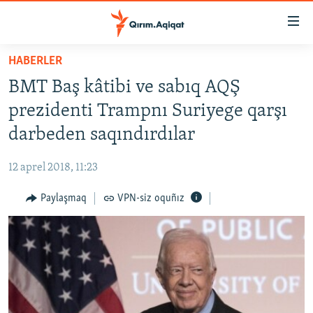
Link
açıqlığı
Esas
HABERLER
mündericege
HABERLER
BMT Baş kâtibi ve sabıq AQŞ
qaytmaq
SİYASET
Baş
prezidenti Trampnı Suriyege qarşı
İQTİSADİYAT
navigatsiyağa
darbeden saqındırdılar
qaytmaq
CEMİYET
Qıdıruvğa
12 aprel 2018, 11:23
MEDENİYET
qaytmaq
Paylaşmaq
VPN-siz oquñız
İNSAN AQLARI
VİDEO
SÜRET
BLOGLAR
FİKİR