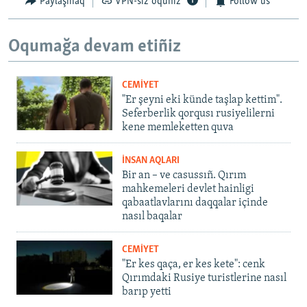
Paylaşmaq
VPN-siz oquñız
Follow us
Oqumağa devam etiñiz
CEMİYET
"Er şeyni eki künde taşlap kettim".
Seferberlik qorqusı rusiyelilerni
kene memleketten quva
İNSAN AQLARI
Bir an – ve casussıñ. Qırım
mahkemeleri devlet hainligi
qabaatlavlarını daqqalar içinde
nasıl baqalar
CEMİYET
"Er kes qaça, er kes kete": cenk
Qırımdaki Rusiye turistlerine nasıl
barıp yetti