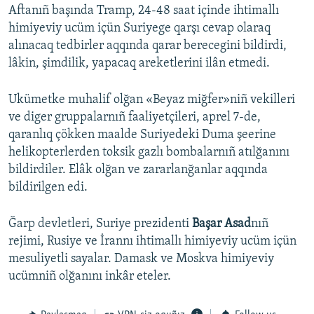
Aftanıñ başında Tramp, 24-48 saat içinde ihtimallı
himiyeviy ucüm içün Suriyege qarşı cevap olaraq
alınacaq tedbirler aqqında qarar berecegini bildirdi,
lâkin, şimdilik, yapacaq areketlerini ilân etmedi.
Ukümetke muhalif olğan «Beyaz miğfer»niñ vekilleri
ve diger gruppalarnıñ faaliyetçileri, aprel 7-de,
qaranlıq çökken maalde Suriyedeki Duma şeerine
helikopterlerden toksik gazlı bombalarnıñ atılğanını
bildirdiler. Elâk olğan ve zararlanğanlar aqqında
bildirilgen edi.
Ğarp devletleri, Suriye prezidenti
Başar Asad
nıñ
rejimi, Rusiye ve İrannı ihtimallı himiyeviy ucüm içün
mesuliyetli sayalar. Damask ve Moskva himiyeviy
ucümniñ olğanını inkâr eteler.