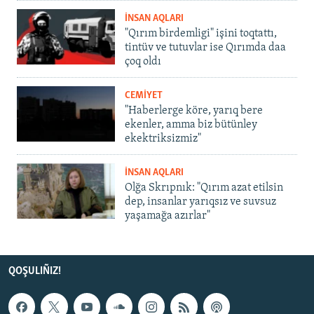
İNSAN AQLARI
"Qırım birdemligi" işini toqtattı,
tintüv ve tutuvlar ise Qırımda daa
çoq oldı
CEMİYET
"Haberlerge köre, yarıq bere
ekenler, amma biz bütünley
ekektriksizmiz"
İNSAN AQLARI
Olğa Skrıpnık: "Qırım azat etilsin
dep, insanlar yarıqsız ve suvsuz
yaşamağa azırlar"
QOŞULIÑIZ!