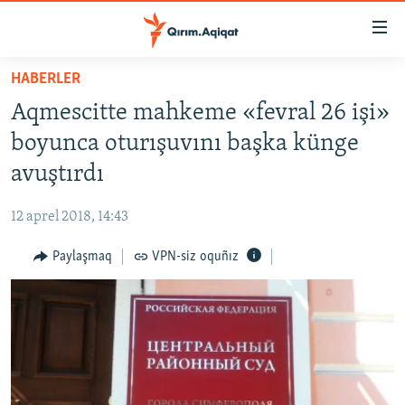
Link
açıqlığı
Esas
HABERLER
mündericege
HABERLER
Aqmescitte mahkeme «fevral 26 işi»
qaytmaq
SİYASET
Baş
boyunca oturışuvını başka künge
İQTİSADİYAT
navigatsiyağa
avuştırdı
qaytmaq
CEMİYET
Qıdıruvğa
12 aprel 2018, 14:43
MEDENİYET
qaytmaq
Paylaşmaq
VPN-siz oquñız
İNSAN AQLARI
VİDEO
SÜRET
BLOGLAR
FİKİR