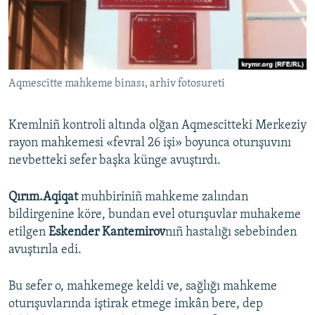
Русский
Українською
Aqmescitte mahkeme binası, arhiv fotosureti
QOŞULIÑIZ!
Kremlniñ kontroli altında olğan Aqmescitteki Merkeziy
rayon mahkemesi «fevral 26 işi» boyunca oturışuvını
RFE/RS bütün saytları
nevbetteki sefer başka künge avuştırdı.
Qırım.Aqiqat
muhbiriniñ mahkeme zalından
bildirgenine köre, bundan evel oturışuvlar muhakeme
etilgen
Eskender Kantemirov
nıñ hastalığı sebebinden
avuştırıla edi.
Bu sefer o, mahkemege keldi ve, sağlığı mahkeme
oturışuvlarında iştirak etmege imkân bere, dep