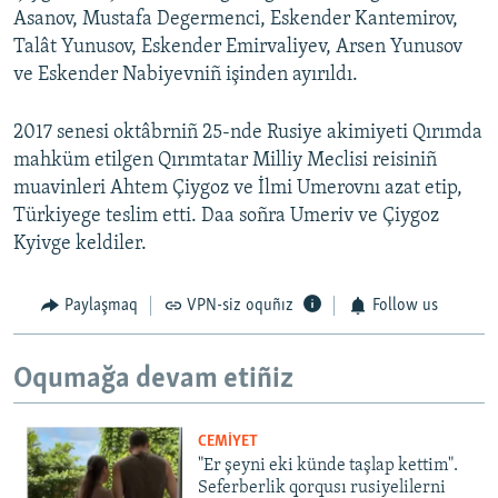
Asanov, Mustafa Degermenci, Eskender Kantemirov,
Talât Yunusov, Eskender Emirvaliyev, Arsen Yunusov
ve Eskender Nabiyevniñ işinden ayırıldı.
2017 senesi oktâbrniñ 25-nde Rusiye akimiyeti Qırımda
mahküm etilgen Qırımtatar Milliy Meclisi reisiniñ
muavinleri Ahtem Çiygoz ve İlmi Umerovnı azat etip,
Türkiyege teslim etti. Daa soñra Umeriv ve Çiygoz
Kyivge keldiler.
Paylaşmaq
VPN-siz oquñız
Follow us
Oqumağa devam etiñiz
CEMİYET
"Er şeyni eki künde taşlap kettim".
Seferberlik qorqusı rusiyelilerni