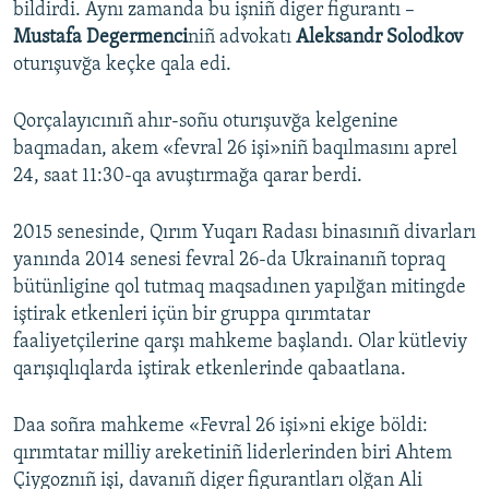
bildirdi. Aynı zamanda bu işniñ diger figurantı –
Mustafa Degermenci
niñ advokatı
Aleksandr Solodkov
oturışuvğa keçke qala edi.
Qorçalayıcınıñ ahır-soñu oturışuvğa kelgenine
baqmadan, akem «fevral 26 işi»niñ baqılmasını aprel
24, saat 11:30-qa avuştırmağa qarar berdi.
2015 senesinde, Qırım Yuqarı Radası binasınıñ divarları
yanında 2014 senesi fevral 26-da Ukrainanıñ topraq
bütünligine qol tutmaq maqsadınen yapılğan mitingde
iştirak etkenleri içün bir gruppa qırımtatar
faaliyetçilerine qarşı mahkeme başlandı. Olar kütleviy
qarışıqlıqlarda iştirak etkenlerinde qabaatlana.
Daa soñra mahkeme «Fevral 26 işi»ni ekige böldi:
qırımtatar milliy areketiniñ liderlerinden biri Ahtem
Çiygoznıñ işi, davanıñ diger figurantları olğan Ali