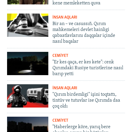
kene memleketten quva
İNSAN AQLARI
Bir an – ve casussıñ. Qırım
mahkemeleri devlet hainligi
qabaatlavlarını daqqalar içinde
nasıl baqalar
CEMİYET
"Er kes qaça, er kes kete": cenk
Qırımdaki Rusiye turistlerine nasıl
barıp yetti
İNSAN AQLARI
"Qırım birdemligi" işini toqtattı,
tintüv ve tutuvlar ise Qırımda daa
çoq oldı
CEMİYET
"Haberlerge köre, yarıq bere