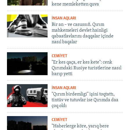
kene memleketten quva
İNSAN AQLARI
Bir an – ve casussıñ. Qırım
mahkemeleri devlet hainligi
qabaatlavlarını daqqalar içinde
nasıl baqalar
CEMİYET
"Er kes qaça, er kes kete": cenk
Qırımdaki Rusiye turistlerine nasıl
barıp yetti
İNSAN AQLARI
"Qırım birdemligi" işini toqtattı,
tintüv ve tutuvlar ise Qırımda daa
çoq oldı
CEMİYET
"Haberlerge köre, yarıq bere