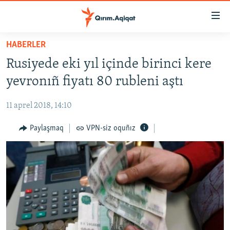
Link
açıqlığı
Esas
HABERLER
mündericege
HABERLER
Rusiyede eki yıl içinde birinci kere
qaytmaq
SİYASET
Baş
yevronıñ fiyatı 80 rubleni aştı
İQTİSADİYAT
navigatsiyağa
qaytmaq
11 aprel 2018, 14:10
CEMİYET
Qıdıruvğa
MEDENİYET
Paylaşmaq
VPN-siz oquñız
qaytmaq
İNSAN AQLARI
VİDEO
SÜRET
BLOGLAR
FİKİR