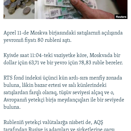
Русский
Українською
Aprel 11-de Moskva birjasındaki satışlarnıñ açılışında
QOŞULIÑIZ!
yevronıñ fiyatı 80 rubleni aştı.
Kyivde saat 11:04-teki vaziyetke köre, Moskvada bir
dollar içün 63,71 ve bir yevro içün 78,83 ruble bereler.
RFE/RS bütün saytları
RTS fond indeksi üçünci kün ardı-sıra menfiy zonada
buluna, lâkin bazar ertesi ve salı künlerindeki
satışlardan farqlı olaraq, tüşüv seviyesi alçaq ve o,
Avropanıñ yetekçi birja meydançıqları ile bir seviyede
buluna.
Rubleniñ yetekçi valütalarğa nisbeti de, AQŞ
tarafından Rusiye iş adamları ve şirketlerine qarşı