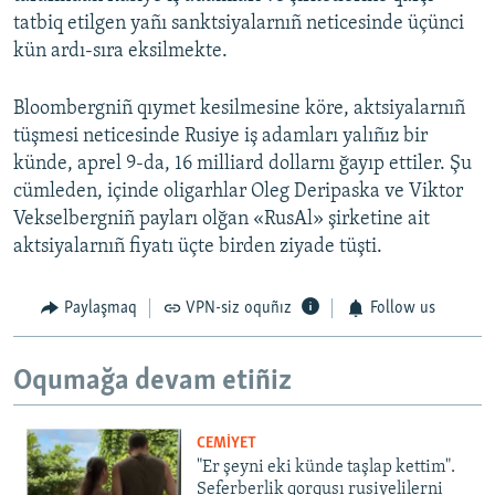
tatbiq etilgen yañı sanktsiyalarnıñ neticesinde üçünci
kün ardı-sıra eksilmekte.
Bloombergniñ qıymet kesilmesine köre, aktsiyalarnıñ
tüşmesi neticesinde Rusiye iş adamları yalıñız bir
künde, aprel 9-da, 16 milliard dollarnı ğayıp ettiler. Şu
cümleden, içinde oligarhlar Oleg Deripaska ve Viktor
Vekselbergniñ payları olğan «RusAl» şirketine ait
aktsiyalarnıñ fiyatı üçte birden ziyade tüşti.
Paylaşmaq
VPN-siz oquñız
Follow us
Oqumağa devam etiñiz
CEMİYET
"Er şeyni eki künde taşlap kettim".
Seferberlik qorqusı rusiyelilerni