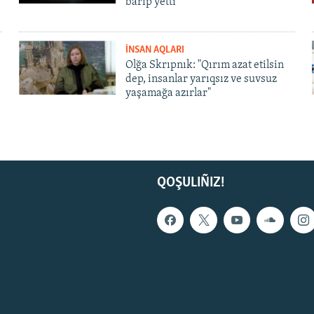
barıp yetti
İNSAN AQLARI
Olğa Skrıpnık: "Qırım azat etilsin
dep, insanlar yarıqsız ve suvsuz
yaşamağa azırlar"
QOŞULIÑIZ!