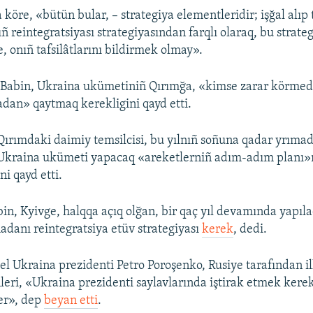
köre, «bütün bular, – strategiya elementleridir; işğal alıp
ıñ reintegratsiyası strategiyasından farqlı olaraq, bu strat
, onıñ tafsilâtlarını bildirmek olmay».
Babin, Ukraina ukümetiniñ Qırımğa, «kimse zarar körmede
adan» qaytmaq kerekligini qayd etti.
ırımdaki daimiy temsilcisi, bu yılnıñ soñuna qadar yrımada
 Ukraina ukümeti yapacaq «areketlerniñ adım-adım planı»
i qayd etti.
in, Kyivge, halqqa açıq olğan, bir qaç yıl devamında yapıl
adanı reintegratsiya etüv strategiyası
kerek
, dedi.
l Ukraina prezidenti Petro Poroşenko, Rusiye tarafından il
leri, «Ukraina prezidenti saylavlarında iştirak etmek kere
ler», dep
beyan etti
.