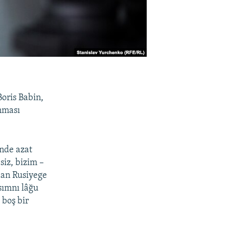
oris Babin,
anması
inde azat
iz, bizim –
dan Rusiyege
ısımnı lâğu
 boş bir