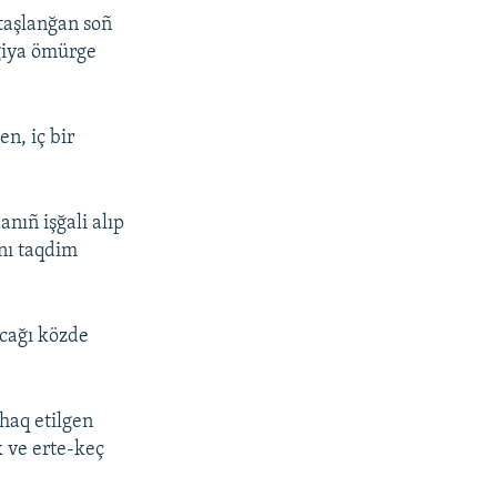
 taşlanğan soñ
egiya ömürge
n, iç bir
nıñ işğali alıp
nı taqdim
acağı közde
haq etilgen
k ve erte-keç