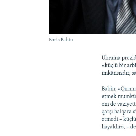
Boris Babin
Ukraina prezid
«küçlü bir arb
imkânsızdır, s
Babin: «Qırımn
etmek mumkün 
em de vaziyett
qarşı halqara s
etmedi – küçlü
hayaldır», – de