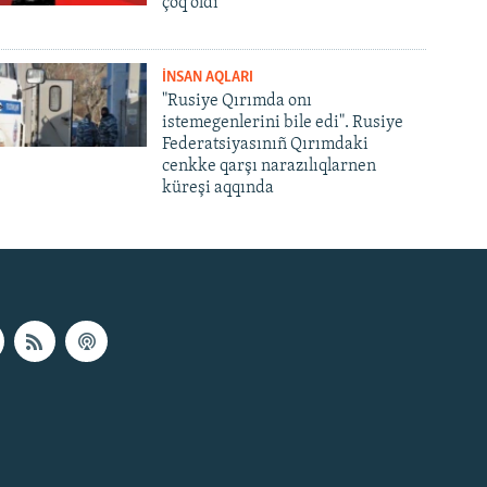
çoq oldı
İNSAN AQLARI
"Rusiye Qırımda onı
istemegenlerini bile edi". Rusiye
Federatsiyasınıñ Qırımdaki
cenkke qarşı narazılıqlarnen
küreşi aqqında