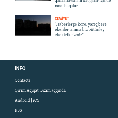
qabaatlavlarını daqqalar içinde
nasıl baqalar
CEMİYET
"Haberlerge köre, yarıq bere
ekenler, amma biz bütünley
ekektriksizmiz"
Русский
INFO
Українською
Contacts
QOŞULIÑIZ!
Qırım.Aqiqat. Bizim aqqında
Android | iOS
RSS