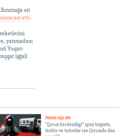
Ukrainağa ait
muracaat etti
.
reketlerini
siye, yarımadanı
nıñ Yuqarı
aqqat işğali
İNSAN AQLARI
"Qırım birdemligi" işini toqtattı,
tintüv ve tutuvlar ise Qırımda daa