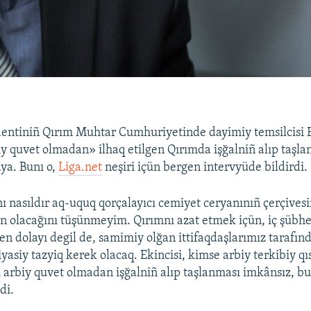
entiniñ Qırım Muhtar Cumhuriyetinde dayimiy temsilcisi B
iy quvet olmadan» ilhaq etilgen Qırımda işğalniñ alıp taşl
aya. Bunı o,
Liga.net
neşiri içün bergen intervyüde bildirdi.
ı nasıldır aq-uquq qorçalayıcı cemiyet ceryanınıñ çerçives
olacağını tüşünmeyim. Qırımnı azat etmek içün, iç şübhes
en dolayı degil de, samimiy olğan ittifaqdaşlarımız tarafın
iyasiy tazyiq kerek olacaq. Ekincisi, kimse arbiy terkibiy q
 arbiy quvet olmadan işğalniñ alıp taşlanması imkânsız, bu
di.