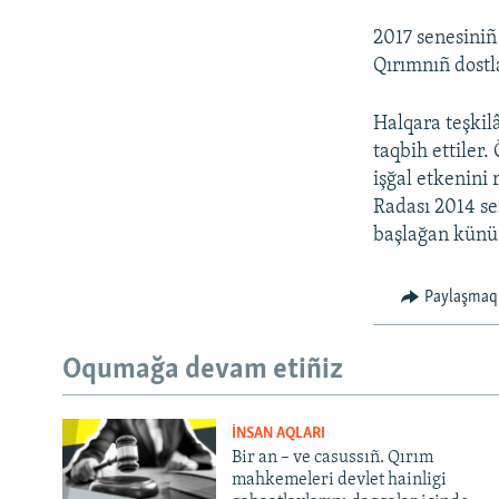
2017 senesiniñ
Qırımnıñ dost
Halqara teşkilâ
taqbih ettiler.
işğal etkenini
Radası 2014 se
başlağan künü 
Paylaşmaq
Oqumağa devam etiñiz
İNSAN AQLARI
Bir an – ve casussıñ. Qırım
mahkemeleri devlet hainligi