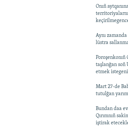
Onıñ aytqanına 
territoriyalarn
keçirilmegence
Aynı zamanda 
lüstra sallanm
Poroşenkonıñ Q
taşlanğan soñ
etmek istegenin
Mart 27-de Bab
tutulğan yarım
Bundan daa eve
Qırımnıñ sakin
iştirak etecek