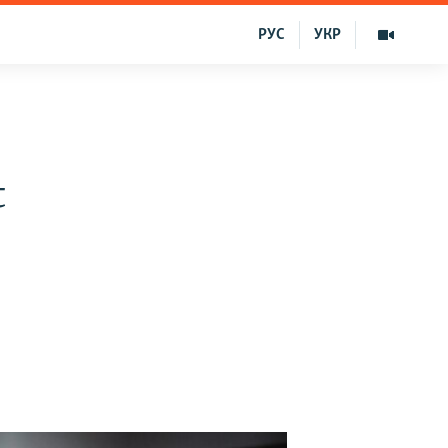
РУС
УКР
t