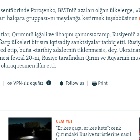
 sentâbrinde Poroşenko, BMTniñ azaları olğan ülkelerge, «
ları halqara gruppası»nı meydanğa ketirmek teşebbüsinen
tlar, Qırımnıñ işğali ve ilhaqını qanunsız tanıp, Rusiyeniñ a
 Ğarp ülkeleri bir sıra iqtisadiy sanktsiyalar tatbiq etti. Ru
 red etip, buña «tarihiy adaletniñ tiklenmesi», dey. Ukraina
nesi fevral 20-ni, Rusiye tarafından Qırım ve Aqyarnıñ muv
olaraq resmen ilân etti.
VPN-siz oquñız
Follow us
Print
CEMİYET
"Er kes qaça, er kes kete": cenk
Qırımdaki Rusiye turistlerine nasıl