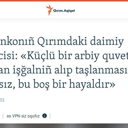
enkonıñ Qırımdaki daimiy
cisi: «Küçlü bir arbiy quve
n işğalniñ alıp taşlanması
ız, bu boş bir hayaldır»
:32
VPN-siz oquñız