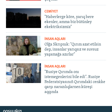
CEMİYET
"Haberlerge köre, yarıq bere
ekenler, amma biz bütünley
ekektriksizmiz"
İNSAN AQLARI
Olğa Skrıpnık: "Qırım azat etilsin
dep, insanlar yarıqsız ve suvsuz
yaşamağa azırlar"
İNSAN AQLARI
"Rusiye Qırımda onı
istemegenlerini bile edi". Rusiye
Federatsiyasınıñ Qırımdaki cenkke
qarşı narazılıqlarnen küreşi
aqqında
QOŞULIÑIZ!