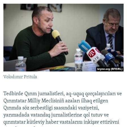
Volodımır Pritula
Tedbirde Qırım jurnalistleri, aq-uquq qorçalayıcıları ve
Qırımtatar Milliy Meclisiniñ azaları ilhaq etilgen
Qırımda söz serbestligi saasındaki vaziyetni,
yarımadada vatandaş jurnalistlerine qol tutuv ve
qırımtatar kütleviy haber vastalarını inkişav ettirüvni