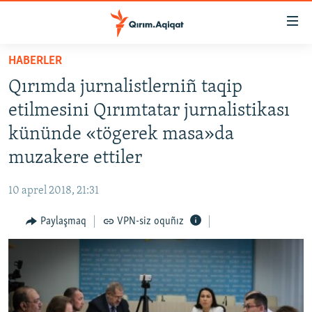
Link
açıqlığı
Esas
HABERLER
mündericege
HABERLER
Qırımda jurnalistlerniñ taqip
qaytmaq
SİYASET
Baş
etilmesini Qırımtatar jurnalistikası
İQTİSADİYAT
navigatsiyağa
kününde «tögerek masa»da
qaytmaq
CEMİYET
muzakere ettiler
Qıdıruvğa
MEDENİYET
qaytmaq
10 aprel 2018, 21:31
İNSAN AQLARI
Paylaşmaq
VPN-siz oquñız
VİDEO
SÜRET
BLOGLAR
FİKİR