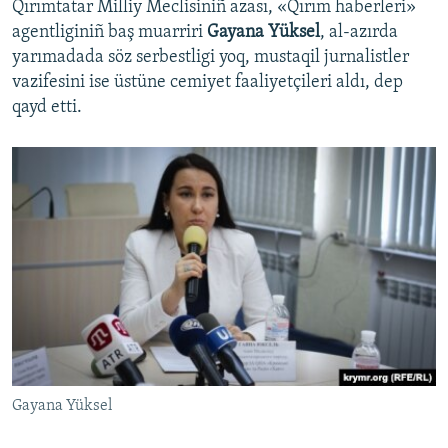
Qırımtatar Milliy Meclisiniñ azası, «Qırım haberleri»
agentliginiñ baş muarriri
Gayana Yüksel
, al-azırda
yarımadada söz serbestligi yoq, mustaqil jurnalistler
vazifesini ise üstüne cemiyet faaliyetçileri aldı, dep
qayd etti.
Gayana Yüksel