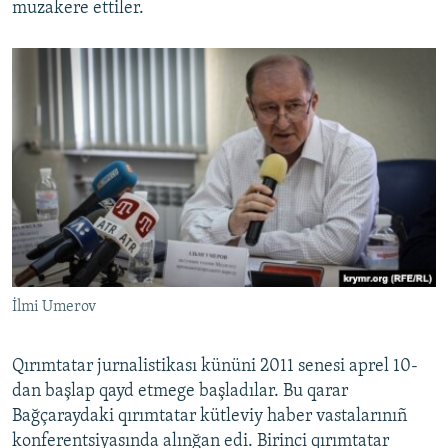
muzakere ettiler.
İlmi Umerov
Qırımtatar jurnalistikası kününi 2011 senesi aprel 10-
dan başlap qayd etmege başladılar. Bu qarar
Bağçaraydaki qırımtatar kütleviy haber vastalarınıñ
konferentsiyasında alınğan edi. Birinci qırımtatar