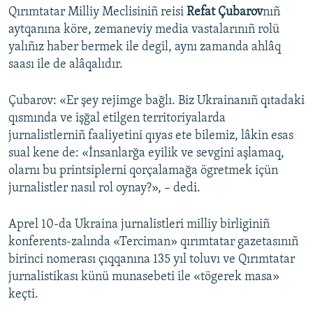
Qırımtatar Milliy Meclisiniñ reisi
Refat Çubarov
nıñ
aytqanına köre, zemaneviy media vastalarınıñ rolü
yalıñız haber bermek ile degil, aynı zamanda ahlâq
saası ile de alâqalıdır.
Çubarov: «Er şey rejimge bağlı. Biz Ukrainanıñ qıtadaki
qısmında ve işğal etilgen territoriyalarda
jurnalistlerniñ faaliyetini qıyas ete bilemiz, lâkin esas
sual kene de: «İnsanlarğa eyilik ve sevgini aşlamaq,
olarnı bu printsiplerni qorçalamağa ögretmek içün
jurnalistler nasıl rol oynay?», – dedi.
Aprel 10-da Ukraina jurnalistleri milliy birliginiñ
konferents-zalında «Terciman» qırımtatar gazetasınıñ
birinci nomerası çıqqanına 135 yıl toluvı ve Qırımtatar
jurnalistikası künü munasebeti ile «tögerek masa»
keçti.