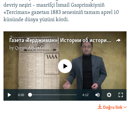
devriy neşiri – maarifçi İsmail Gasprinskiyniñ
«Terciman» gazetası 1883 senesiniñ tamam aprel 10
kününde dünya yüzüni kördi.
Газета «Терджиман» | Истории об истории (видео)
by
Qırım.Aqiqat
No media source currently available
Auto
0:00
4:12
270p
Doğru link
360p
Auto
270p
360p
720p
720p