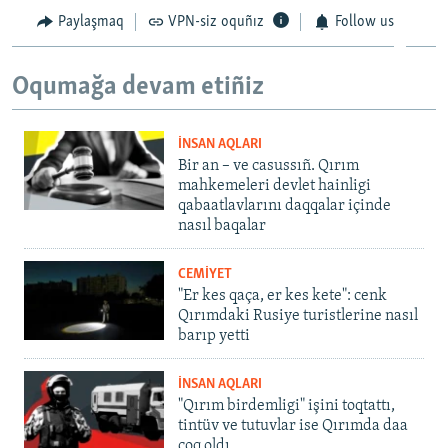
1080p
Paylaşmaq
VPN-siz oquñız
Follow us
1080p
Oqumağa devam etiñiz
İNSAN AQLARI
Bir an – ve casussıñ. Qırım
mahkemeleri devlet hainligi
qabaatlavlarını daqqalar içinde
nasıl baqalar
CEMİYET
"Er kes qaça, er kes kete": cenk
Qırımdaki Rusiye turistlerine nasıl
barıp yetti
İNSAN AQLARI
"Qırım birdemligi" işini toqtattı,
tintüv ve tutuvlar ise Qırımda daa
çoq oldı