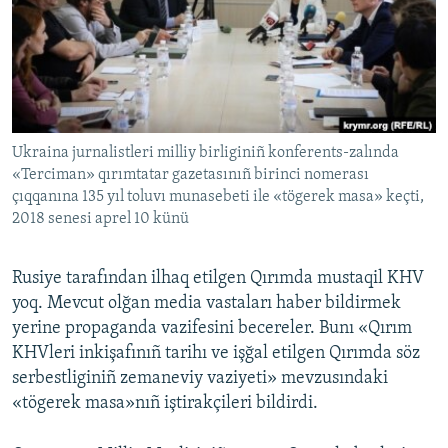
Русский
Українською
QOŞULIÑIZ!
Ukraina jurnalistleri milliy birliginiñ konferents-zalında
«Terciman» qırımtatar gazetasınıñ birinci nomerası
çıqqanına 135 yıl toluvı munasebeti ile «tögerek masa» keçti,
RFE/RS bütün saytları
2018 senesi aprel 10 künü
Rusiye tarafından ilhaq etilgen Qırımda mustaqil KHV
yoq. Mevcut olğan media vastaları haber bildirmek
yerine propaganda vazifesini becereler. Bunı «Qırım
KHVleri inkişafınıñ tarihı ve işğal etilgen Qırımda söz
serbestliginiñ zemaneviy vaziyeti» mevzusındaki
«tögerek masa»nıñ iştirakçileri bildirdi.