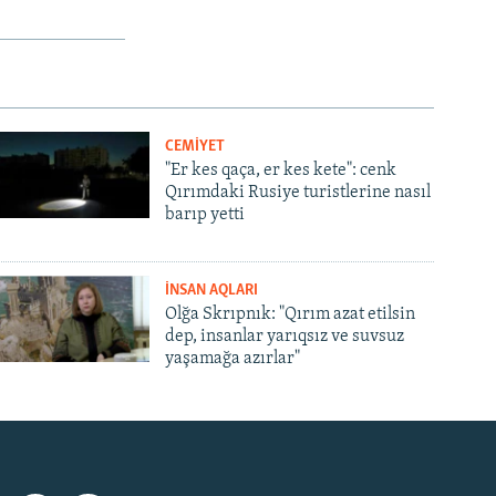
CEMİYET
"Er kes qaça, er kes kete": cenk
Qırımdaki Rusiye turistlerine nasıl
barıp yetti
İNSAN AQLARI
Olğa Skrıpnık: "Qırım azat etilsin
dep, insanlar yarıqsız ve suvsuz
yaşamağa azırlar"