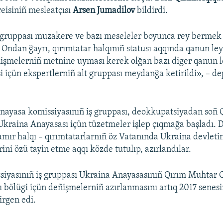
reisiniñ mesleatçısı
Arsen Jumadilov
bildirdi.
 gruppası muzakere ve bazı meseleler boyunca rey bermek 
 Ondan ğayrı, qırımtatar halqınıñ statusı aqqında qanun ley
işmelerniñ metnine uyması kerek olğan bazı diger qanun l
si içün ekspertlerniñ alt gruppası meydanğa ketirildi», – dep
nayasa komissiyasınıñ iş gruppası, deokkupatsiyadan soñ 
 Ukraina Anayasası içün tüzetmeler işlep çıqmağa başladı. 
mır halqı – qırımtatarlarnıñ öz Vatanında Ukraina devletini
rini özü tayin etme aqqı közde tutulıp, azırlandılar.
siyasınıñ iş gruppası Ukraina Anayasasınıñ Qırım Muhtar 
 bölügi içün deñişmelerniñ azırlanmasını artıq 2017 senesi
irgen edi.