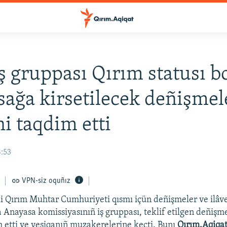
iş gruppası Qırım statusı 
ağa kirsetilecek deñişmel
i taqdim etti
8:53
VPN-siz oquñız
 Qırım Muhtar Cumhuriyeti qısmı içün deñişmeler ve ilâve
 Anayasa komissiyasınıñ iş gruppası, teklif etilgen deñişm
 etti ve vesiqanıñ muzakerelerine keçti. Bunı
Qırım.Aqiqa