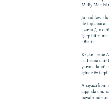
Milliy Meclisi 
Jumadilov: «İş
de toplanacaq.
azırlanğan deñ
işlep bitirilme
añlattı.
Keçken sene A
statusına dair
yarımadanıñ ta
içinde öz taqdi
Anayasa komis
aqqında onuncı
noyabrinde bit