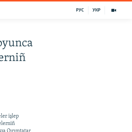
РУС
УКР
boyunca
erniñ
ler işlep
elerniñ
t
qa Qırımtatar