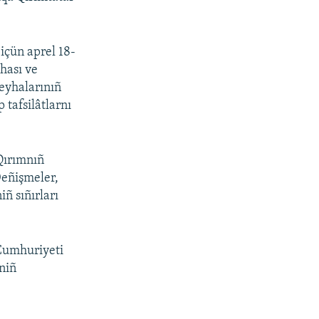
içün aprel 18-
hası ve
eyhalarınıñ
 tafsilâtlarnı
Qırımnıñ
Deñişmeler,
ñ sıñırları
Cumhuriyeti
niñ