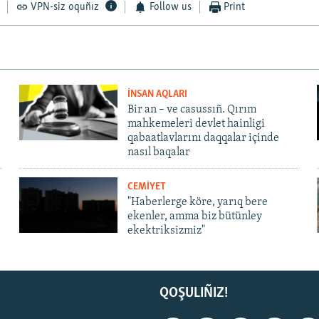
VPN-siz oquñız
Follow us
Print
İNSAN AQLARI
Bir an – ve casussıñ. Qırım
mahkemeleri devlet hainligi
qabaatlavlarını daqqalar içinde
nasıl baqalar
CEMİYET
"Haberlerge köre, yarıq bere
ekenler, amma biz bütünley
ekektriksizmiz"
QOŞULIÑIZ!