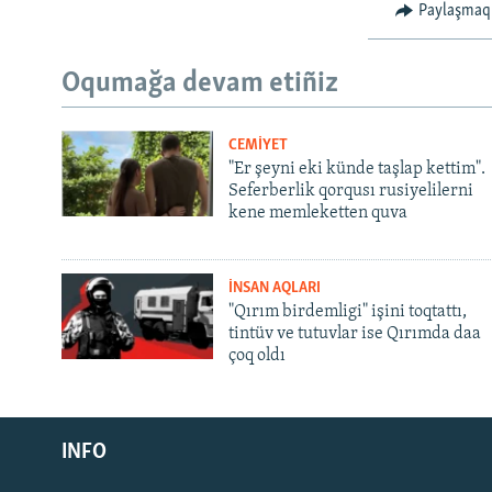
Paylaşmaq
Oqumağa devam etiñiz
CEMİYET
"Er şeyni eki künde taşlap kettim".
Seferberlik qorqusı rusiyelilerni
kene memleketten quva
İNSAN AQLARI
"Qırım birdemligi" işini toqtattı,
tintüv ve tutuvlar ise Qırımda daa
çoq oldı
Русский
Українською
INFO