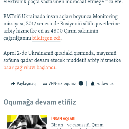
elektronik poçta vastasınen muracaat etmege rica ete.
BMTniñ Ukrainada insan aqları boyunca Monitoring
missiyası, 2017 senesinde Rusiyeniñ silâlı quvetlerine
arbiy hizmetke eñ az 4800 Qırım sakininiñ
çağırılğanını
bildirgen edi
.
Aprel 2-de Ukrainanıñ qıtadaki qısmında, mayısnıñ
soñuna qadar devam etecek muddetli arbiy hizmetke
baar çağırıluvı başlandı
.
Paylaşmaq
VPN-siz oquñız
Follow us
Oqumağa devam etiñiz
İNSAN AQLARI
Bir an – ve casussıñ. Qırım