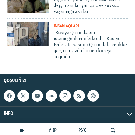
dep, insanlar yarıqsız ve suvsuz
yaşamağa azırlar"
İNSAN AQLARI
"Rusiye Qırımda onı
istemegenlerini bile edi". Rusiye
Federatsiyasınıñ Qırımdaki cenkke
qarşı narazılıqlarnen küreşi
aqqında
QOŞULIÑIZ!
INFO
© Qırım.Aqiqat, 2026 | All Rights Reserved.
УКР
РУС