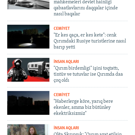
mahkemeleri devlet hainligi
qabaatlavlarını daqqalar içinde
nasıl baqalar
CEMİYET
"Er kes qaça, er kes kete": cenk
Qırımdaki Rusiye turistlerine nasıl
barıp yetti
İNSAN AQLARI
"Qırım birdemligi" işini toqtattı,
tintüv ve tutuvlar ise Qırımda daa
çoq oldı
CEMİYET
"Haberlerge köre, yarıq bere
ekenler, amma biz bütünley
ekektriksizmiz"
İNSAN AQLARI
Olğa Skrıpnık: "Qırım azat etilsin