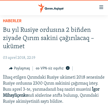
Link
açıqlığı
Esas
HABERLER
mündericege
HABERLER
Bu yıl Rusiye ordusına 2 biñden
qaytmaq
SİYASET
Baş
ziyade Qırım sakini çağırılacaq –
İQTİSADİYAT
navigatsiyağa
ukümet
qaytmaq
CEMİYET
Qıdıruvğa
03 aprel 2018, 22:19
MEDENİYET
qaytmaq
Paylaşmaq
VPN-siz oquñız
İNSAN AQLARI
İlhaq etilgen Qırımdaki Rusiye ukümeti 2018 senesinde
VİDEO
Rusiye ordusına 2300 Qırım sakinini çağırmaq istey.
SÜRET
Bunı aprel 3-te, yarımadanıñ baş naziri muavini
İgor
BLOGLAR
Mihayliçenko
nıñ sözlerine atıfta bulunıp, Qırımdaki
Rusiye akimiyetiniñ saytı bildire.
FİKİR