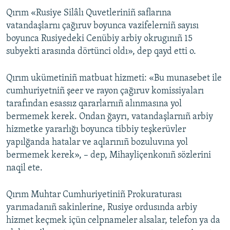
Qırım «Rusiye Silâlı Quvetleriniñ saflarına
Русский
vatandaşlarnı çağıruv boyunca vazifelerniñ sayısı
Українською
boyunca Rusiyedeki Cenübiy arbiy okrugınıñ 15
subyekti arasında dörtünci oldı», dep qayd etti o.
QOŞULIÑIZ!
Qırım ukümetiniñ matbuat hizmeti: «Bu munasebet ile
cumhuriyetniñ şeer ve rayon çağıruv komissiyaları
tarafından esassız qararlarnıñ alınmasına yol
RFE/RS bütün saytları
bermemek kerek. Ondan ğayrı, vatandaşlarnıñ arbiy
hizmetke yararlığı boyunca tibbiy teşkerüvler
yapılğanda hatalar ve aqlarınıñ bozuluvına yol
bermemek kerek», – dep, Mihayliçenkonıñ sözlerini
naqil ete.
Qırım Muhtar Cumhuriyetiniñ Prokuraturası
yarımadanıñ sakinlerine, Rusiye ordusında arbiy
hizmet keçmek içün celpnameler alsalar, telefon ya da