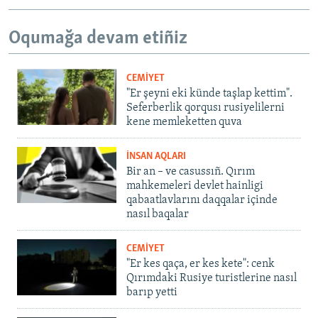
Oqumağa devam etiñiz
CEMİYET
"Er şeyni eki künde taşlap kettim".
Seferberlik qorqusı rusiyelilerni
kene memleketten quva
İNSAN AQLARI
Bir an – ve casussıñ. Qırım
mahkemeleri devlet hainligi
qabaatlavlarını daqqalar içinde
nasıl baqalar
CEMİYET
"Er kes qaça, er kes kete": cenk
Qırımdaki Rusiye turistlerine nasıl
barıp yetti