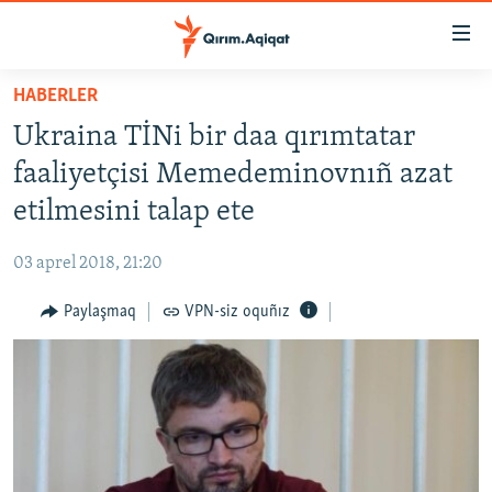
Link
açıqlığı
Esas
HABERLER
mündericege
HABERLER
Ukraina TİNi bir daa qırımtatar
qaytmaq
SİYASET
Baş
faaliyetçisi Memedeminovnıñ azat
İQTİSADİYAT
navigatsiyağa
etilmesini talap ete
qaytmaq
CEMİYET
Qıdıruvğa
03 aprel 2018, 21:20
MEDENİYET
qaytmaq
Paylaşmaq
VPN-siz oquñız
İNSAN AQLARI
VİDEO
SÜRET
BLOGLAR
FİKİR