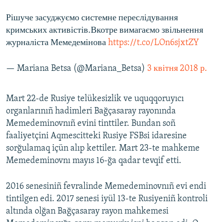
Рішуче засуджуємо системне переслідування
кримських активістів.Вкотре вимагаємо звільнення
журналіста Мемедемінова
https://t.co/LOn6sjxtZY
— Mariana Betsa (@Mariana_Betsa)
3 квітня 2018 р.
Mart 22-de Rusiye telükesizlik ve uquqqoruyıcı
organlarınıñ hadimleri Bağçasaray rayonında
Memedeminovnıñ evini tinttiler. Bundan soñ
faaliyetçini Aqmescitteki Rusiye FSBsi idaresine
sorğulamaq içün alıp kettiler. Mart 23-te mahkeme
Memedeminovnı mayıs 16-ğa qadar tevqif etti.
2016 senesiniñ fevralinde Memedeminovnıñ evi endi
tintilgen edi. 2017 senesi iyül 13-te Rusiyeniñ kontroli
altında olğan Bağçasaray rayon mahkemesi