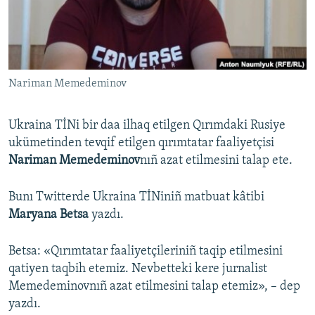
Русский
Українською
Nariman Memedeminov
QOŞULIÑIZ!
Ukraina TİNi bir daa ilhaq etilgen Qırımdaki Rusiye
ukümetinden tevqif etilgen qırımtatar faaliyetçisi
RFE/RS bütün saytları
Nariman Memedeminov
nıñ azat etilmesini talap ete.
Bunı Twitterde Ukraina TİNiniñ matbuat kâtibi
Maryana Betsa
yazdı.
Betsa: «Qırımtatar faaliyetçileriniñ taqip etilmesini
qatiyen taqbih etemiz. Nevbetteki kere jurnalist
Memedeminovnıñ azat etilmesini talap etemiz», – dep
yazdı.