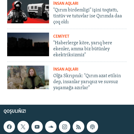
İNSAN AQLARI
"Qırım birdemligi" işini toqtattı,
tintüv ve tutuvlar ise Qırımda daa
çoq oldı
CEMİYET
"Haberlerge köre, yarıq bere
ekenler, amma biz bütünley
ekektriksizmiz"
İNSAN AQLARI
Olğa Skrıpnık: "Qırım azat etilsin
dep, insanlar yarıqsız ve suvsuz
yaşamağa azırlar"
QOŞULIÑIZ!