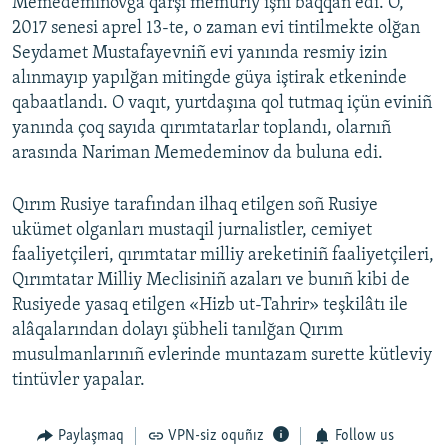
Memedeminovğa qarşı memuriy işni baqqan edi. O,
2017 senesi aprel 13-te, o zaman evi tintilmekte olğan
Seydamet Mustafayevniñ evi yanında resmiy izin
alınmayıp yapılğan mitingde güya iştirak etkeninde
qabaatlandı. O vaqıt, yurtdaşına qol tutmaq içün eviniñ
yanında çoq sayıda qırımtatarlar toplandı, olarnıñ
arasında Nariman Memedeminov da buluna edi.
Qırım Rusiye tarafından ilhaq etilgen soñ Rusiye
ukümet olganları mustaqil jurnalistler, cemiyet
faaliyetçileri, qırımtatar milliy areketiniñ faaliyetçileri,
Qırımtatar Milliy Meclisiniñ azaları ve bunıñ kibi de
Rusiyede yasaq etilgen «Hizb ut-Tahrir» teşkilâtı ile
alâqalarından dolayı şübheli tanılğan Qırım
musulmanlarınıñ evlerinde muntazam surette kütleviy
tintüvler yapalar.
Paylaşmaq
VPN-siz oquñız
Follow us