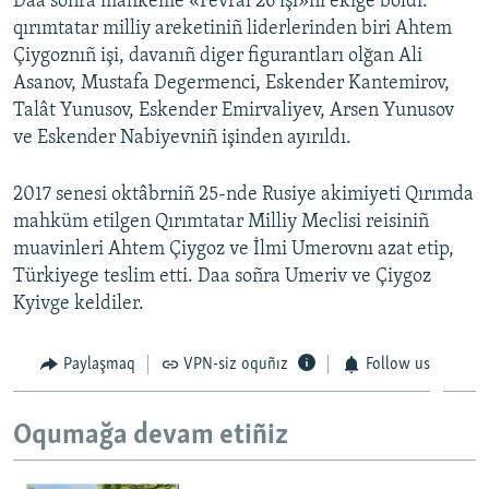
Daa soñra mahkeme «Fevral 26 işi»ni ekige böldi:
qırımtatar milliy areketiniñ liderlerinden biri Ahtem
Çiygoznıñ işi, davanıñ diger figurantları olğan Ali
Asanov, Mustafa Degermenci, Eskender Kantemirov,
Talât Yunusov, Eskender Emirvaliyev, Arsen Yunusov
ve Eskender Nabiyevniñ işinden ayırıldı.
2017 senesi oktâbrniñ 25-nde Rusiye akimiyeti Qırımda
mahküm etilgen Qırımtatar Milliy Meclisi reisiniñ
muavinleri Ahtem Çiygoz ve İlmi Umerovnı azat etip,
Türkiyege teslim etti. Daa soñra Umeriv ve Çiygoz
Kyivge keldiler.
Paylaşmaq
VPN-siz oquñız
Follow us
Oqumağa devam etiñiz