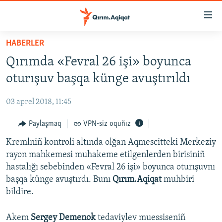
Link
açıqlığı
Esas
HABERLER
mündericege
HABERLER
Qırımda «Fevral 26 işi» boyunca
qaytmaq
SİYASET
Baş
oturışuv başqa künge avuştırıldı
İQTİSADİYAT
navigatsiyağa
qaytmaq
03 aprel 2018, 11:45
CEMİYET
Qıdıruvğa
MEDENİYET
Paylaşmaq
VPN-siz oquñız
qaytmaq
İNSAN AQLARI
Kremlniñ kontroli altında olğan Aqmescitteki Merkeziy
rayon mahkemesi muhakeme etilgenlerden birisiniñ
VİDEO
hastalığı sebebinden «Fevral 26 işi» boyunca oturışuvnı
SÜRET
başqa künge avuştırdı. Bunı
Qırım.Aqiqat
muhbiri
bildire.
BLOGLAR
FİKİR
Akem
Sergey Demenok
tedaviylev muessiseniñ