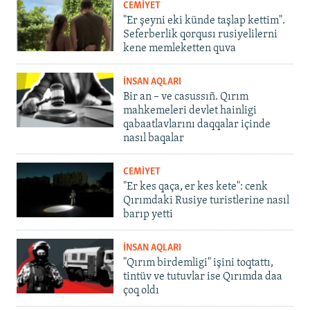
CEMİYET
"Er şeyni eki künde taşlap kettim".
Seferberlik qorqusı rusiyelilerni
kene memleketten quva
İNSAN AQLARI
Bir an – ve casussıñ. Qırım
mahkemeleri devlet hainligi
qabaatlavlarını daqqalar içinde
nasıl baqalar
CEMİYET
"Er kes qaça, er kes kete": cenk
Qırımdaki Rusiye turistlerine nasıl
barıp yetti
İNSAN AQLARI
"Qırım birdemligi" işini toqtattı,
tintüv ve tutuvlar ise Qırımda daa
çoq oldı