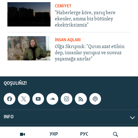
CEMİYET
"Haberlerge köre, yarıq bere
ekenler, amma biz bütünley
ekektriksizmiz"
İNSAN AQLARI
Olğa Skrıpnık: "Qırım azat etilsin
dep, insanlar yarıqsız ve suvsuz
yaşamağa azırlar"
QOŞULIÑIZ!
INFO
© Qırım.Aqiqat, 2026 | All Rights Reserved.
УКР
РУС