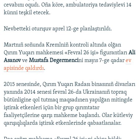
cevabını oqudı. Oña köre, ambulatoriya tedaviylevi 14
Русский
künni teşkil etecek.
Українською
Nevbetteki oturışuv aprel 12-ge planlaştırıldı.
QOŞULIÑIZ!
Martnıñ soñunda Kremlniñ kontroli altında olğan
Qırım Yuqarı mahkemesi «Fevral 26 işi» figurantları
Ali
Asanov
ve
Mustafa Degermenci
ni mayıs 7-ge qadar
ev
RFE/RS bütün saytları
apisinde qaldırdı
.
2015 senesinde, Qırım Yuqarı Radası binasınıñ divarları
yanında 2014 senesi fevral 26-da Ukrainanıñ topraq
bütünligine qol tutmaq maqsadınen yapılğan mitingde
iştirak etkenleri içün bir grup qırımtatar
faaliyetçilerine qarşı mahkeme başlandı. Olar kütleviy
qarışıqlıqlarda iştirak etkenlerinde qabaatlanalar.