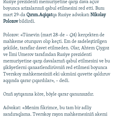
Rusiye prezidenti memuriyetine qarşı dava açuv
boyunca arizalarınıñ qabul etilmesini red etti. Bunı
Русский
mart 29-da
Qırım.Aqiqat
qa Rusiye advokatı
Nikolay
Українською
Polozov
bildirdi.
QOŞULIÑIZ!
Polozov: «Tünevin (mart 28-de –
QA
) kerçekten de
mahkeme oturışuvı olıp keçti. Em de sadeleştirilgen
şekilde, taraflar davet etilmeden. Olar, Ahtem Çiygoz
ve İlmi Umerov tarafından Rusiye prezidenti
RFE/RS bütün saytları
memuriyetine qarşı davalarnıñ qabul etilmesini ve bu
şikâyetlerni qanaatlendirüvniñ red etilmesi boyunca
Tverskoy mahkemesiniñ eki ukmüni quvette qaldıruv
aqqında qarar çıqardılar», – dedi.
Onıñ aytqanına köre, böyle qarar qanunsızdır.
Advokat: «Menim fikrimce, bu tam bir adliy
sandıraqlama. Tverskoy rayon mahkemesiniñ akemi