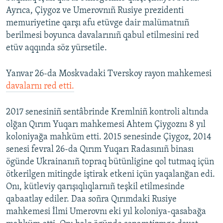
Ayrıca, Çiygoz ve Umerovnıñ Rusiye prezidenti
memuriyetine qarşı afu etüvge dair malümatnıñ
berilmesi boyunca davalarınıñ qabul etilmesini red
etüv aqqında söz yürsetile.
Yanvar 26-da Moskvadaki Tverskoy rayon mahkemesi
davalarnı red etti.
2017 senesiniñ sentâbrinde Kremlniñ kontroli altında
olğan Qırım Yuqarı mahkemesi Ahtem Çiygoznı 8 yıl
koloniyağa mahküm etti. 2015 senesinde Çiygoz, 2014
senesi fevral 26-da Qırım Yuqarı Radasınıñ binası
ögünde Ukrainanıñ topraq bütünligine qol tutmaq içün
ötkerilgen mitingde iştirak etkeni içün yaqalanğan edi.
Onı, kütleviy qarışıqlıqlarnıñ teşkil etilmesinde
qabaatlay ediler. Daa soñra Qırımdaki Rusiye
mahkemesi İlmi Umerovnı eki yıl koloniya-qasabağa