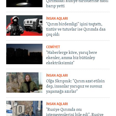
Qırımdaki Rusiye turistlerine nasıl
barıp yetti
İNSAN AQLARI
"Qırım birdemligi" işini toqtattı,
tintüv ve tutuvlar ise Qırımda daa
çoq oldı
CEMİYET
"Haberlerge köre, yarıq bere
ekenler, amma biz bütünley
ekektriksizmiz"
İNSAN AQLARI
Olğa Skrıpnık: "Qırım azat etilsin
dep, insanlar yarıqsız ve suvsuz
yaşamağa azırlar"
İNSAN AQLARI
"Rusiye Qırımda onı
istemegenlerini bile edi". Rusiye