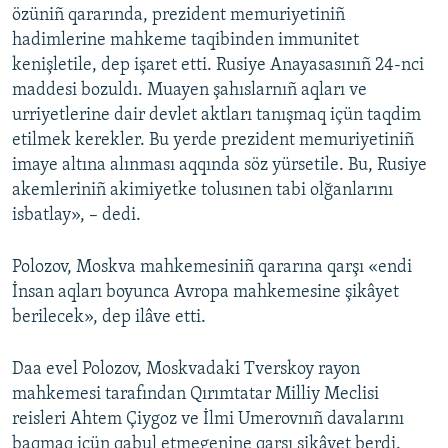
özüniñ qararında, prezident memuriyetiniñ
hadimlerine mahkeme taqibinden immunitet
kenişletile, dep işaret etti. Rusiye Anayasasınıñ 24-nci
maddesi bozuldı. Muayen şahıslarnıñ aqları ve
urriyetlerine dair devlet aktları tanışmaq içün taqdim
etilmek kerekler. Bu yerde prezident memuriyetiniñ
imaye altına alınması aqqında söz yürsetile. Bu, Rusiye
akemleriniñ akimiyetke tolusınen tabi olğanlarını
isbatlay», – dedi.
Polozov, Moskva mahkemesiniñ qararına qarşı «endi
İnsan aqları boyunca Avropa mahkemesine şikâyet
berilecek», dep ilâve etti.
Daa evel Polozov, Moskvadaki Tverskoy rayon
mahkemesi tarafından Qırımtatar Milliy Meclisi
reisleri Ahtem Çiygoz ve İlmi Umerovnıñ davalarını
baqmaq içün qabul etmegenine qarşı şikâyet berdi.