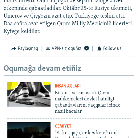
mahküm etti. Onı halq ögünde separatizmge davet
etkeninde qabaatladılar. Oktâbr 25-te Rusiye ukümeti,
Umerov ve Çiygoznı azat etip, Türkiyege teslim etti.
Daa soñra azat etilgen Qırım Milliy Meclisiniñ liderleri
Kyivge keldiler.
Paylaşmaq
VPN-siz oquñız
Follow us
Oqumağa devam etiñiz
İNSAN AQLARI
Bir an – ve casussıñ. Qırım
mahkemeleri devlet hainligi
qabaatlavlarını daqqalar içinde
nasıl baqalar
CEMİYET
"Er kes qaça, er kes kete": cenk