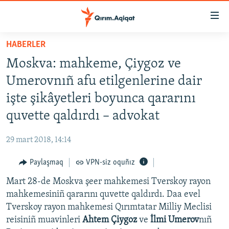
Link
açıqlığı
Esas
HABERLER
mündericege
HABERLER
Moskva: mahkeme, Çiygoz ve
qaytmaq
SİYASET
Baş
Umerovnıñ afu etilgenlerine dair
İQTİSADİYAT
navigatsiyağa
işte şikâyetleri boyunca qararını
qaytmaq
CEMİYET
quvette qaldırdı – advokat
Qıdıruvğa
MEDENİYET
qaytmaq
29 mart 2018, 14:14
İNSAN AQLARI
Paylaşmaq
VPN-siz oquñız
VİDEO
Mart 28-de Moskva şeer mahkemesi Tverskoy rayon
SÜRET
mahkemesiniñ qararını quvette qaldırdı. Daa evel
BLOGLAR
Tverskoy rayon mahkemesi Qırımtatar Milliy Meclisi
reisiniñ muavinleri
Ahtem Çiygoz
ve
İlmi Umerov
nıñ
FİKİR