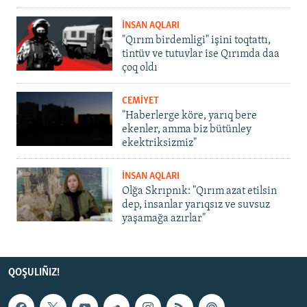
İNSAN AQLARI
"Qırım birdemligi" işini toqtattı,
tintüv ve tutuvlar ise Qırımda daa
çoq oldı
CEMİYET
"Haberlerge köre, yarıq bere
ekenler, amma biz bütünley
ekektriksizmiz"
İNSAN AQLARI
Olğa Skrıpnık: "Qırım azat etilsin
dep, insanlar yarıqsız ve suvsuz
yaşamağa azırlar"
QOŞULIÑIZ!