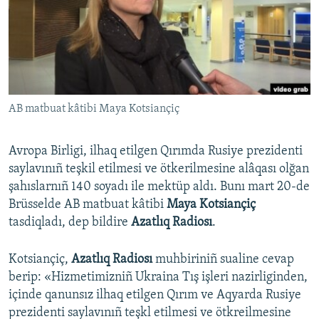
Русский
Українською
QOŞULIÑIZ!
AB matbuat kâtibi Maya Kotsiançiç
Avropa Birligi, ilhaq etilgen Qırımda Rusiye prezidenti
RFE/RS bütün saytları
saylavınıñ teşkil etilmesi ve ötkerilmesine alâqası olğan
şahıslarnıñ 140 soyadı ile mektüp aldı. Bunı mart 20-de
Brüsselde AB matbuat kâtibi
Maya Kotsiançiç
tasdiqladı, dep bildire
Azatlıq Radiosı
.
Kotsiançiç,
Azatlıq Radiosı
muhbiriniñ sualine cevap
berip: «Hizmetimizniñ Ukraina Tış işleri nazirliginden,
içinde qanunsız ilhaq etilgen Qırım ve Aqyarda Rusiye
prezidenti saylavınıñ teşkl etilmesi ve ötkreilmesine