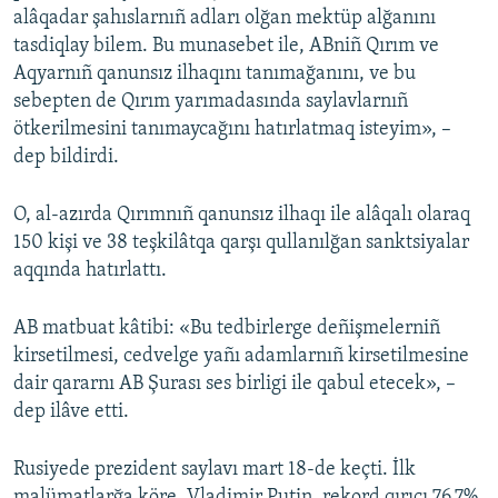
alâqadar şahıslarnıñ adları olğan mektüp alğanını
tasdiqlay bilem. Bu munasebet ile, ABniñ Qırım ve
Aqyarnıñ qanunsız ilhaqını tanımağanını, ve bu
sebepten de Qırım yarımadasında saylavlarnıñ
ötkerilmesini tanımaycağını hatırlatmaq isteyim», –
dep bildirdi.
O, al-azırda Qırımnıñ qanunsız ilhaqı ile alâqalı olaraq
150 kişi ve 38 teşkilâtqa qarşı qullanılğan sanktsiyalar
aqqında hatırlattı.
AB matbuat kâtibi: «Bu tedbirlerge deñişmelerniñ
kirsetilmesi, cedvelge yañı adamlarnıñ kirsetilmesine
dair qararnı AB Şurası ses birligi ile qabul etecek», –
dep ilâve etti.
Rusiyede prezident saylavı mart 18-de keçti. İlk
malümatlarğa köre, Vladimir Putin, rekord qırıcı 76,7%