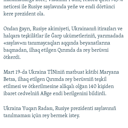
neticesi ile Rusiye saylavında yeñe ve endi dörtünci
kere prezident ola.
Ondan ğayrı, Rusiye akimiyeti, Ukrainanıñ itirazları ve
halqara teşkilâtlar ile Ğarp ukümetleriniñ, yarımadada
«saylav»nı tanımaycaqları aqqında beyanatlarına
baqmadan, ilhaq etilgen Qırımda da rey berüvni
ötkerdi.
Mart 19-da Ukraina TİNiniñ matbuat kâtibi Maryana
Betsa, ilhaq etilgen Qırımda rey berüvniñ teşkil
etilmesi ve ötkerilmesine alâqalı olğan 140 kişiden
ibaret cedvelniñ ABge endi berilgenini bildirdi.
Ukraina Yuqarı Radası, Rusiye prezidenti saylavınıñ
tanılmaması içün rey bermek istey.