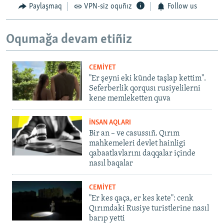
Paylaşmaq
VPN-siz oquñız
Follow us
Oqumağa devam etiñiz
CEMİYET
"Er şeyni eki künde taşlap kettim".
Seferberlik qorqusı rusiyelilerni
kene memleketten quva
İNSAN AQLARI
Bir an – ve casussıñ. Qırım
mahkemeleri devlet hainligi
qabaatlavlarını daqqalar içinde
nasıl baqalar
CEMİYET
"Er kes qaça, er kes kete": cenk
Qırımdaki Rusiye turistlerine nasıl
barıp yetti