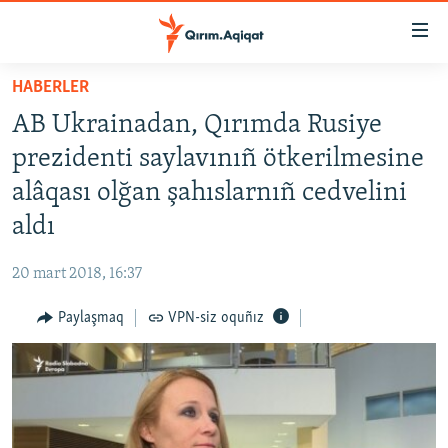
Link
açıqlığı
Esas
HABERLER
mündericege
HABERLER
AB Ukrainadan, Qırımda Rusiye
qaytmaq
SİYASET
Baş
prezidenti saylavınıñ ötkerilmesine
İQTİSADİYAT
navigatsiyağa
alâqası olğan şahıslarnıñ cedvelini
qaytmaq
CEMİYET
aldı
Qıdıruvğa
MEDENİYET
qaytmaq
20 mart 2018, 16:37
İNSAN AQLARI
Paylaşmaq
VPN-siz oquñız
VİDEO
SÜRET
BLOGLAR
FİKİR