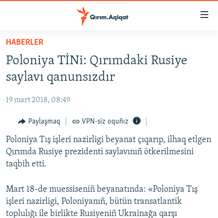
Link
açıqlığı
Esas
HABERLER
mündericege
HABERLER
Poloniya TİNi: Qırımdaki Rusiye
qaytmaq
SİYASET
Baş
saylavı qanunsızdır
İQTİSADİYAT
navigatsiyağa
qaytmaq
19 mart 2018, 08:49
CEMİYET
Qıdıruvğa
MEDENİYET
Paylaşmaq
VPN-siz oquñız
qaytmaq
İNSAN AQLARI
Poloniya Tış işleri nazirligi beyanat çıqarıp, ilhaq etlgen
Qırımda Rusiye prezidenti saylavınıñ ötkerilmesini
VİDEO
taqbih etti.
SÜRET
Mart 18-de muessiseniñ beyanatında: «Poloniya Tış
BLOGLAR
işleri nazirligi, Poloniyanıñ, bütün transatlantik
FİKİR
toplulığı ile birlikte Rusiyeniñ Ukrainağa qarşı