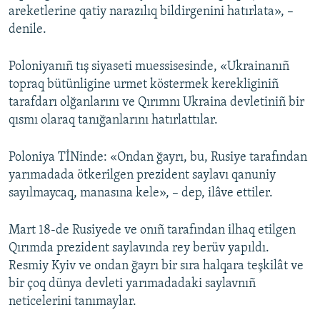
areketlerine qatiy narazılıq bildirgenini hatırlata», –
Русский
denile.
Українською
Poloniyanıñ tış siyaseti muessisesinde, «Ukrainanıñ
topraq bütünligine urmet köstermek kerekliginiñ
QOŞULIÑIZ!
tarafdarı olğanlarını ve Qırımnı Ukraina devletiniñ bir
qısmı olaraq tanığanlarını hatırlattılar.
RFE/RS bütün saytları
Poloniya TİNinde: «Ondan ğayrı, bu, Rusiye tarafından
yarımadada ötkerilgen prezident saylavı qanuniy
sayılmaycaq, manasına kele», – dep, ilâve ettiler.
Mart 18-de Rusiyede ve onıñ tarafından ilhaq etilgen
Qırımda prezident saylavında rey berüv yapıldı.
Resmiy Kyiv ve ondan ğayrı bir sıra halqara teşkilât ve
bir çoq dünya devleti yarımadadaki saylavnıñ
neticelerini tanımaylar.