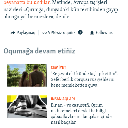
beyanatta bulundılar
. Metinde, Avropa tış işleri
nazirleri «Qırımğa, dünyadaki kün tertibinden ğayıp
olmağa yol bermezler», denile.
Paylaşmaq
VPN-siz oquñız
Follow us
Oqumağa devam etiñiz
CEMİYET
"Er şeyni eki künde taşlap kettim".
Seferberlik qorqusı rusiyelilerni
kene memleketten quva
İNSAN AQLARI
Bir an – ve casussıñ. Qırım
mahkemeleri devlet hainligi
qabaatlavlarını daqqalar içinde
nasıl baqalar