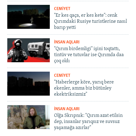
CEMİYET
"Er kes qaça, er kes kete": cenk
Qırımdaki Rusiye turistlerine nasıl
barıp yetti
İNSAN AQLARI
"Qırım birdemligi" işini toqtattı,
tintüv ve tutuvlar ise Qırımda daa
çoq oldı
CEMİYET
"Haberlerge köre, yarıq bere
ekenler, amma biz bütünley
ekektriksizmiz"
İNSAN AQLARI
Olğa Skrıpnık: "Qırım azat etilsin
dep, insanlar yarıqsız ve suvsuz
yaşamağa azırlar"