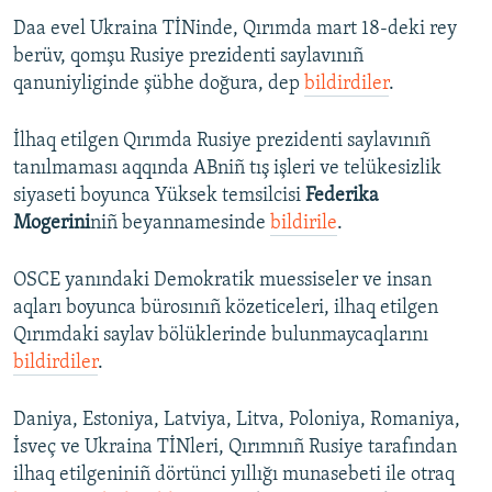
Daa evel Ukraina TİNinde, Qırımda mart 18-deki rey
berüv, qomşu Rusiye prezidenti saylavınıñ
qanuniyliginde şübhe doğura, dep
bildirdiler
.
İlhaq etilgen Qırımda Rusiye prezidenti saylavınıñ
tanılmaması aqqında ABniñ tış işleri ve telükesizlik
siyaseti boyunca Yüksek temsilcisi
Federika
Mogerini
niñ beyannamesinde
bildirile
.
OSCE yanındaki Demokratik muessiseler ve insan
aqları boyunca bürosınıñ közeticeleri, ilhaq etilgen
Qırımdaki saylav bölüklerinde bulunmaycaqlarını
bildirdiler
.
Daniya, Estoniya, Latviya, Litva, Poloniya, Romaniya,
İsveç ve Ukraina TİNleri, Qırımnıñ Rusiye tarafından
ilhaq etilgeniniñ dörtünci yıllığı munasebeti ile otraq