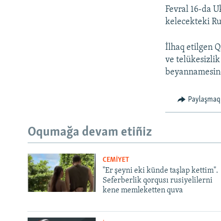
Fevral 16-da U
kelecekteki Ru
İlhaq etilgen 
ve telükesizli
beyannamesi
Paylaşmaq
Oqumağa devam etiñiz
CEMİYET
"Er şeyni eki künde taşlap kettim".
Seferberlik qorqusı rusiyelilerni
kene memleketten quva