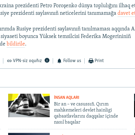
kraina prezidenti Petro Poroşenko dünya toplulığını ilhaq 
siye prezidenti saylavınıñ neticelerini tanımamağa
davet et
Qırımda Rusiye prezidenti saylavınıñ tanılmaması aqqında ABn
k siyaseti boyunca Yüksek temsilcisi Federika Mogerininiñ
nde
bildirile
.
VPN-siz oquñız
Follow us
Print
İNSAN AQLARI
Bir an – ve casussıñ. Qırım
mahkemeleri devlet hainligi
qabaatlavlarını daqqalar içinde
nasıl baqalar