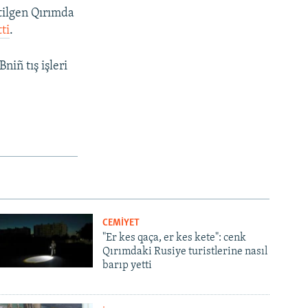
etilgen Qırımda
ti
.
iñ tış işleri
CEMİYET
"Er kes qaça, er kes kete": cenk
Qırımdaki Rusiye turistlerine nasıl
barıp yetti