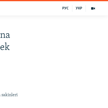
РУС
УКР
ina
mek
 sakinleri