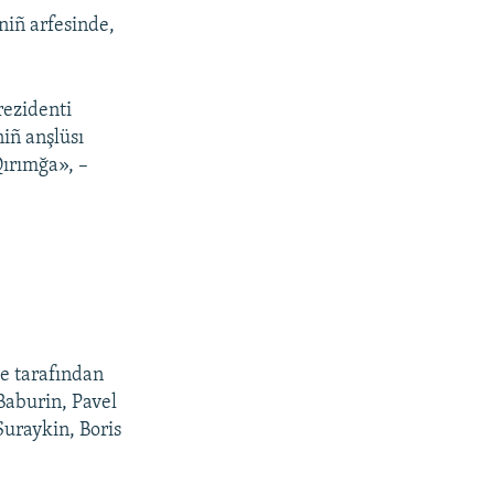
niñ arfesinde,
rezidenti
niñ anşlüsı
ırımğa», –
ye tarafından
 Baburin, Pavel
Suraykin, Boris