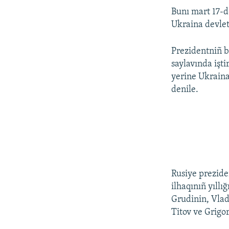
Bunı mart 17-d
Ukraina devlet
Prezidentniñ b
saylavında işt
yerine Ukraina
denile.
Rusiye prezide
ilhaqınıñ yıllı
Grudinin, Vlad
Titov ve Grigor