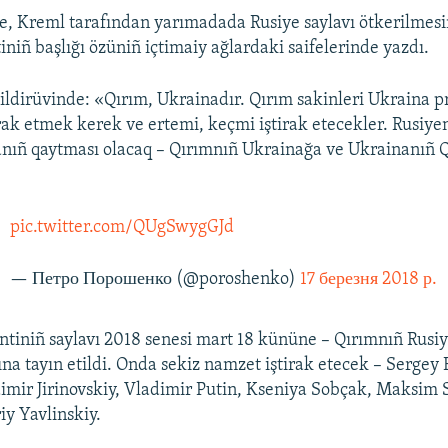
e, Kreml tarafından yarımadada Rusiye saylavı ötkerilmesi
iniñ başlığı özüniñ içtimaiy ağlardaki saifelerinde yazdı.
ildirüvinde: «Qırım, Ukrainadır. Qırım sakinleri Ukraina p
irak etmek kerek ve ertemi, keçmi iştirak etecekler. Rusiye
nıñ qaytması olacaq – Qırımnıñ Ukrainağa ve Ukrainanıñ Q
pic.twitter.com/QUgSwygGJd
— Петро Порошенко (@poroshenko)
17 березня 2018 р.
ntiniñ saylavı 2018 senesi mart 18 kününe – Qırımnıñ Rusi
ğına tayın etildi. Onda sekiz namzet iştirak etecek – Sergey
imir Jirinovskiy, Vladimir Putin, Kseniya Sobçak, Maksim 
iy Yavlinskiy.