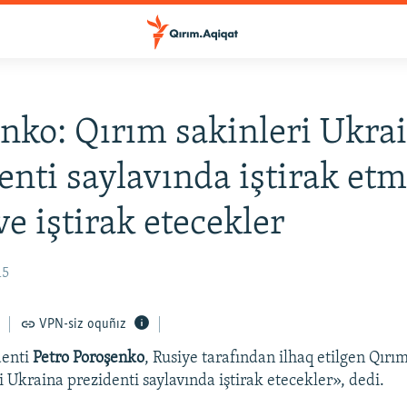
nko: Qırım sakinleri Ukra
enti saylavında iştirak et
ve iştirak etecekler
15
VPN-siz oquñız
denti
Petro Poroşenko
, Rusiye tarafından ilhaq etilgen Qırım
 Ukraina prezidenti saylavında iştirak etecekler», dedi.