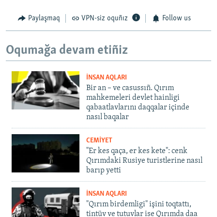
Paylaşmaq
VPN-siz oquñız
Follow us
Oqumağa devam etiñiz
İNSAN AQLARI
Bir an – ve casussıñ. Qırım
mahkemeleri devlet hainligi
qabaatlavlarını daqqalar içinde
nasıl baqalar
CEMİYET
"Er kes qaça, er kes kete": cenk
Qırımdaki Rusiye turistlerine nasıl
barıp yetti
İNSAN AQLARI
"Qırım birdemligi" işini toqtattı,
tintüv ve tutuvlar ise Qırımda daa