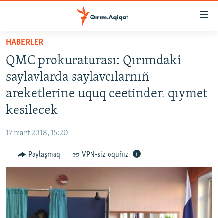
Link
açıqlığı
Esas
HABERLER
mündericege
HABERLER
QMC prokuraturası: Qırımdaki
qaytmaq
SİYASET
Baş
saylavlarda saylavcılarnıñ
İQTİSADİYAT
navigatsiyağa
areketlerine uquq ceetinden qıymet
qaytmaq
CEMİYET
kesilecek
Qıdıruvğa
MEDENİYET
qaytmaq
17 mart 2018, 15:20
İNSAN AQLARI
Paylaşmaq
VPN-siz oquñız
VİDEO
SÜRET
BLOGLAR
FİKİR