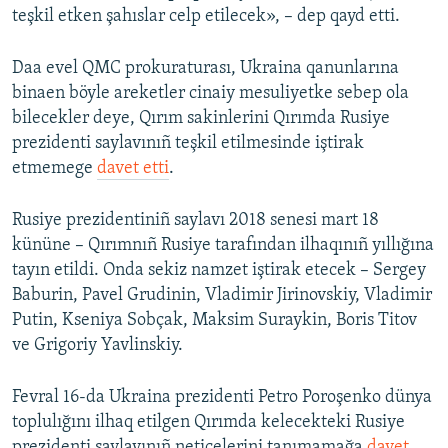
teşkil etken şahıslar celp etilecek», – dep qayd etti.
Daa evel QMC prokuraturası, Ukraina qanunlarına
binaen böyle areketler cinaiy mesuliyetke sebep ola
bilecekler deye, Qırım sakinlerini Qırımda Rusiye
prezidenti saylavınıñ teşkil etilmesinde iştirak
etmemege
davet etti
.
Rusiye prezidentiniñ saylavı 2018 senesi mart 18
kününe – Qırımnıñ Rusiye tarafından ilhaqınıñ yıllığına
tayın etildi. Onda sekiz namzet iştirak etecek – Sergey
Baburin, Pavel Grudinin, Vladimir Jirinovskiy, Vladimir
Putin, Kseniya Sobçak, Maksim Suraykin, Boris Titov
ve Grigoriy Yavlinskiy.
Fevral 16-da Ukraina prezidenti Petro Poroşenko dünya
toplulığını ilhaq etilgen Qırımda kelecekteki Rusiye
prezidenti saylavınıñ neticelerini tanımamağa
davet