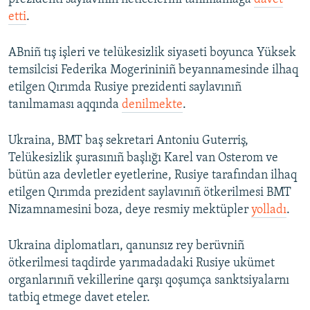
etti
.
ABniñ tış işleri ve telükesizlik siyaseti boyunca Yüksek
temsilcisi Federika Mogerininiñ beyannamesinde ilhaq
etilgen Qırımda Rusiye prezidenti saylavınıñ
tanılmaması aqqında
denilmekte
.
Ukraina, BMT baş sekretari Antoniu Guterriş,
Telükesizlik şurasınıñ başlığı Karel van Osterom ve
bütün aza devletler eyetlerine, Rusiye tarafından ilhaq
etilgen Qırımda prezident saylavınıñ ötkerilmesi BMT
Nizamnamesini boza, deye resmiy mektüpler
yolladı
.
Ukraina diplomatları, qanunsız rey berüvniñ
ötkerilmesi taqdirde yarımadadaki Rusiye ukümet
organlarınıñ vekillerine qarşı qoşumça sanktsiyalarnı
tatbiq etmege davet eteler.