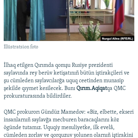
Русский
Українською
QOŞULIÑIZ!
İllüstratsion foto
İlhaq etilgen Qırımda qomşu Rusiye prezidenti
RFE/RS bütün saytları
saylavında rey berüv ketişatınıñ bütün iştirakçileri ve
şu cümleden saylavcılarğa uquq ceetinden munasip
şekilde qıymet kesilecek. Bunı
Qırım.Aqiqat
qa QMC
prokuraturasında bildirdiler.
QMC prokurorı Gündüz Mamedov: «Biz, elbette, ekseri
insanlarnıñ saylavğa mecburen baracaqlarını köz
ögünde tutamız. Uquqiy mesuliyetke, ilk evelâ,
cümleden zorlav ve qorquzuv yolunen olarnıñ iştirakini