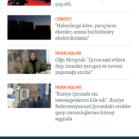
çoq oldı
CEMİYET
"Haberlerge köre, yarıq bere
ekenler, amma biz bütünley
ekektriksizmiz"
İNSAN AQLARI
Olğa Skrıpnık: "Qırım azat etilsin
dep, insanlar yarıqsız ve suvsuz
yaşamağa azırlar"
İNSAN AQLARI
"Rusiye Qırımda onı
istemegenlerini bile edi". Rusiye
Federatsiyasınıñ Qırımdaki cenkke
qarşı narazılıqlarnen küreşi
aqqında