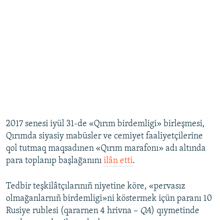
2017 senesi iyül 31-de «Qırım birdemligi» birleşmesi,
Qırımda siyasiy mabüsler ve cemiyet faaliyetçilerine
qol tutmaq maqsadınen «Qırım marafonı» adı altında
para toplanıp başlağanını
ilân etti
.
Tedbir teşkilâtçılarınıñ niyetine köre, «pervasız
olmağanlarnıñ birdemligi»ni köstermek içün paranı 10
Rusiye rublesi (qararnen 4 hrivna –
QA
) qıymetinde