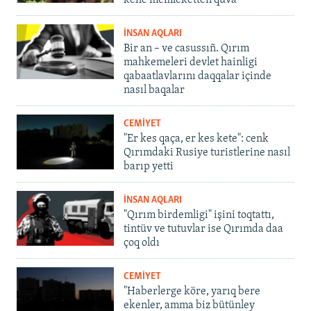
İNSAN AQLARI
Bir an – ve casussıñ. Qırım
mahkemeleri devlet hainligi
qabaatlavlarını daqqalar içinde
nasıl baqalar
CEMİYET
"Er kes qaça, er kes kete": cenk
Qırımdaki Rusiye turistlerine nasıl
barıp yetti
İNSAN AQLARI
"Qırım birdemligi" işini toqtattı,
tintüv ve tutuvlar ise Qırımda daa
çoq oldı
CEMİYET
"Haberlerge köre, yarıq bere
ekenler, amma biz bütünley