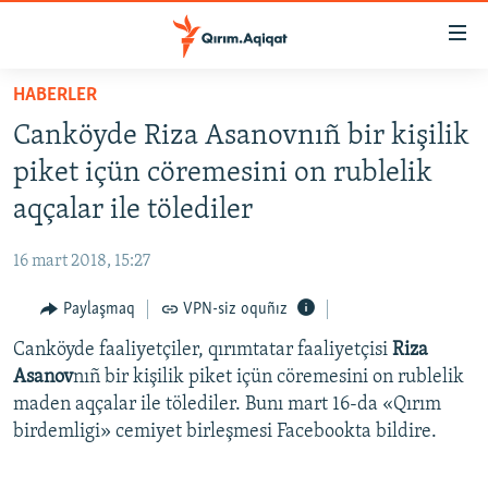
Link
açıqlığı
Esas
HABERLER
mündericege
HABERLER
Canköyde Riza Asanovnıñ bir kişilik
qaytmaq
SİYASET
Baş
piket içün cöremesini on rublelik
İQTİSADİYAT
navigatsiyağa
aqçalar ile tölediler
qaytmaq
CEMİYET
Qıdıruvğa
16 mart 2018, 15:27
MEDENİYET
qaytmaq
Paylaşmaq
VPN-siz oquñız
İNSAN AQLARI
Canköyde faaliyetçiler, qırımtatar faaliyetçisi
Riza
VİDEO
Asanov
nıñ bir kişilik piket içün cöremesini on rublelik
SÜRET
maden aqçalar ile tölediler. Bunı mart 16-da «Qırım
BLOGLAR
birdemligi» cemiyet birleşmesi Facebookta bildire.
FİKİR