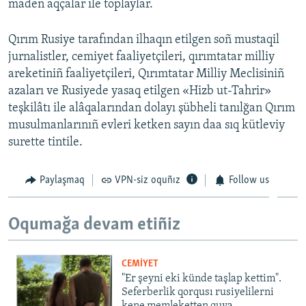
maden aqçalar ile toplaylar.
Qırım Rusiye tarafından ilhaqın etilgen soñ mustaqil
jurnalistler, cemiyet faaliyetçileri, qırımtatar milliy
areketiniñ faaliyetçileri, Qırımtatar Milliy Meclisiniñ
azaları ve Rusiyede yasaq etilgen «Hizb ut-Tahrir»
teşkilâtı ile alâqalarından dolayı şübheli tanılğan Qırım
musulmanlarınıñ evleri ketken sayın daa sıq kütleviy
surette tintile.
Paylaşmaq
VPN-siz oquñız
Follow us
Oqumağa devam etiñiz
CEMİYET
"Er şeyni eki künde taşlap kettim".
Seferberlik qorqusı rusiyelilerni
kene memleketten quva