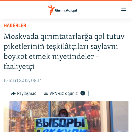
Link
açıqlığı
Esas
HABERLER
mündericege
HABERLER
Moskvada qırımtatarlarğa qol tutuv
qaytmaq
SİYASET
Baş
piketleriniñ teşkilâtçıları saylavnı
İQTİSADİYAT
navigatsiyağa
boykot etmek niyetindeler –
qaytmaq
CEMİYET
faaliyetçi
Qıdıruvğa
MEDENİYET
qaytmaq
16 mart 2018, 08:14
İNSAN AQLARI
Paylaşmaq
VPN-siz oquñız
VİDEO
SÜRET
BLOGLAR
FİKİR