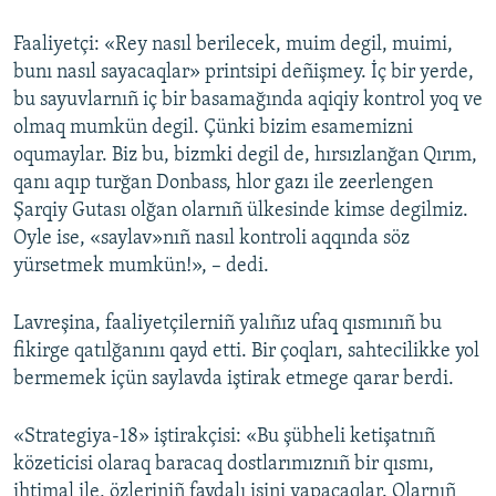
Faaliyetçi: «Rey nasıl berilecek, muim degil, muimi,
bunı nasıl sayacaqlar» printsipi deñişmey. İç bir yerde,
bu sayuvlarnıñ iç bir basamağında aqiqiy kontrol yoq ve
olmaq mumkün degil. Çünki bizim esamemizni
oqumaylar. Biz bu, bizmki degil de, hırsızlanğan Qırım,
qanı aqıp turğan Donbass, hlor gazı ile zeerlengen
Şarqiy Gutası olğan olarnıñ ülkesinde kimse degilmiz.
Oyle ise, «saylav»nıñ nasıl kontroli aqqında söz
yürsetmek mumkün!», – dedi.
Lavreşina, faaliyetçilerniñ yalıñız ufaq qısmınıñ bu
fikirge qatılğanını qayd etti. Bir çoqları, sahtecilikke yol
bermemek içün saylavda iştirak etmege qarar berdi.
«Strategiya-18» iştirakçisi: «Bu şübheli ketişatnıñ
közeticisi olaraq baracaq dostlarımıznıñ bir qısmı,
ihtimal ile, özleriniñ faydalı işini yapacaqlar. Olarnıñ