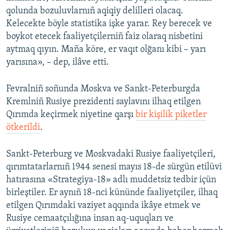
qolunda bozuluvlarnıñ aqiqiy delilleri olacaq.
Kelecekte böyle statistika işke yarar. Rey berecek ve
boykot etecek faaliyetçilerniñ faiz olaraq nisbetini
aytmaq qıyın. Maña köre, er vaqıt olğanı kibi – yarı
yarısına», – dep, ilâve etti.
Fevralniñ soñunda Moskva ve Sankt-Peterburgda
Kremlniñ Rusiye prezidenti saylavını ilhaq etilgen
Qırımda keçirmek niyetine qarşı
bir kişilik piketler
ötkerildi
.
Sankt-Peterburg ve Moskvadaki Rusiye faaliyetçileri,
qırımtatarlarnıñ 1944 senesi mayıs 18-de sürgün etilüvi
hatırasına «Strategiya-18» adlı muddetsiz tedbir içün
birleştiler. Er aynıñ 18-nci kününde faaliyetçiler, ilhaq
etilgen Qırımdaki vaziyet aqqında ikâye etmek ve
Rusiye cemaatçılığına insan aq-uquqları ve