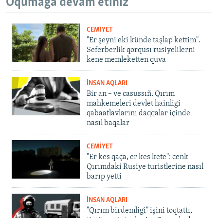
Oqumağa devam etiñiz
CEMİYET
"Er şeyni eki künde taşlap kettim".
Seferberlik qorqusı rusiyelilerni
kene memleketten quva
İNSAN AQLARI
Bir an – ve casussıñ. Qırım
mahkemeleri devlet hainligi
qabaatlavlarını daqqalar içinde
nasıl baqalar
CEMİYET
"Er kes qaça, er kes kete": cenk
Qırımdaki Rusiye turistlerine nasıl
barıp yetti
İNSAN AQLARI
"Qırım birdemligi" işini toqtattı,