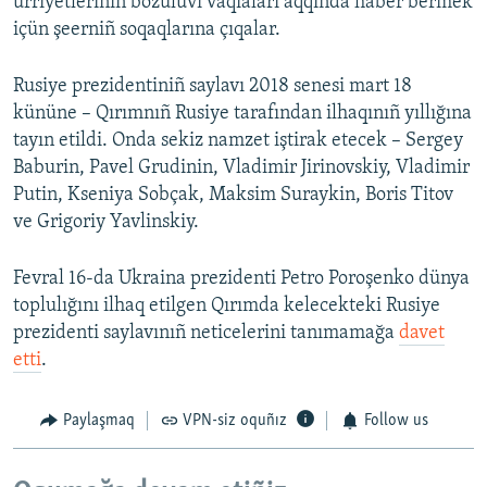
ürriyetleriniñ bozuluvı vaqiaları aqqında haber bermek
içün şeerniñ soqaqlarına çıqalar.
Rusiye prezidentiniñ saylavı 2018 senesi mart 18
kününe – Qırımnıñ Rusiye tarafından ilhaqınıñ yıllığına
tayın etildi. Onda sekiz namzet iştirak etecek – Sergey
Baburin, Pavel Grudinin, Vladimir Jirinovskiy, Vladimir
Putin, Kseniya Sobçak, Maksim Suraykin, Boris Titov
ve Grigoriy Yavlinskiy.
Fevral 16-da Ukraina prezidenti Petro Poroşenko dünya
toplulığını ilhaq etilgen Qırımda kelecekteki Rusiye
prezidenti saylavınıñ neticelerini tanımamağa
davet
etti
.
Paylaşmaq
VPN-siz oquñız
Follow us