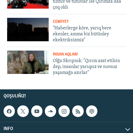
tintüv ve tutuvlar ise Qırımda daa
çoq oldı
CEMİYET
"Haberlerge köre, yarıq bere
ekenler, amma biz bütünley
ekektriksizmiz"
İNSAN AQLARI
Olğa Skrıpnık: "Qırım azat etilsin
dep, insanlar yarıqsız ve suvsuz
yaşamağa azırlar"
QOŞULIÑIZ!
INFO