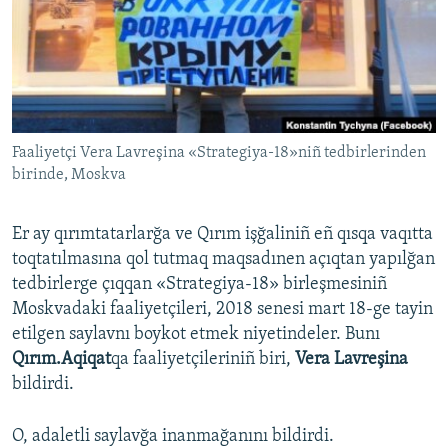
Русский
Українською
QOŞULIÑIZ!
Faaliyetçi Vera Lavreşina «Strategiya-18»niñ tedbirlerinden
birinde, Moskva
RFE/RS bütün saytları
Er ay qırımtatarlarğa ve Qırım işğaliniñ eñ qısqa vaqıtta
toqtatılmasına qol tutmaq maqsadınen açıqtan yapılğan
tedbirlerge çıqqan «Strategiya-18» birleşmesiniñ
Moskvadaki faaliyetçileri, 2018 senesi mart 18-ge tayin
etilgen saylavnı boykot etmek niyetindeler. Bunı
Qırım.Aqiqat
qa faaliyetçileriniñ biri,
Vera Lavreşina
bildirdi.
O, adaletli saylavğa inanmağanını bildirdi.