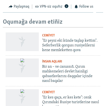
Paylaşmaq
VPN-siz oquñız
Follow us
Oqumağa devam etiñiz
CEMİYET
"Er şeyni eki künde taşlap kettim".
Seferberlik qorqusı rusiyelilerni
kene memleketten quva
İNSAN AQLARI
Bir an – ve casussıñ. Qırım
mahkemeleri devlet hainligi
qabaatlavlarını daqqalar içinde
nasıl baqalar
CEMİYET
"Er kes qaça, er kes kete": cenk
Qırımdaki Rusiye turistlerine nasıl