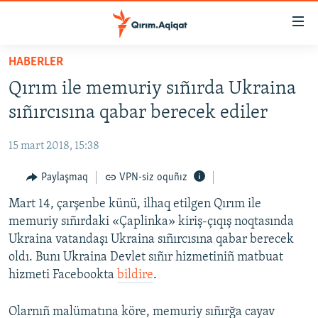
Link
açıqlığı
Esas
HABERLER
mündericege
HABERLER
Qırım ile memuriy sıñırda Ukraina
qaytmaq
SİYASET
Baş
sıñırcısına qabar berecek ediler
İQTİSADİYAT
navigatsiyağa
qaytmaq
15 mart 2018, 15:38
CEMİYET
Qıdıruvğa
MEDENİYET
Paylaşmaq
VPN-siz oquñız
qaytmaq
İNSAN AQLARI
Mart 14, çarşenbe künü, ilhaq etilgen Qırım ile
memuriy sıñırdaki «Çaplinka» kiriş-çıqış noqtasında
VİDEO
Ukraina vatandaşı Ukraina sıñırcısına qabar berecek
SÜRET
oldı. Bunı Ukraina Devlet sıñır hizmetiniñ matbuat
hizmeti Facebookta
bildire
.
BLOGLAR
FİKİR
Olarnıñ malümatına köre, memuriy sıñırğa cayav