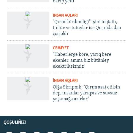
barıp yetti
İNSAN AQLARI
"Qırım birdemligi" işini toqtattı,
tintüv ve tutuvlar ise Qırımda daa
çoq oldı
CEMİYET
"Haberlerge köre, yarıq bere
ekenler, amma biz bütünley
ekektriksizmiz"
İNSAN AQLARI
Olğa Skrıpnık: "Qırım azat etilsin
dep, insanlar yarıqsız ve suvsuz
yaşamağa azırlar"
QOŞULIÑIZ!