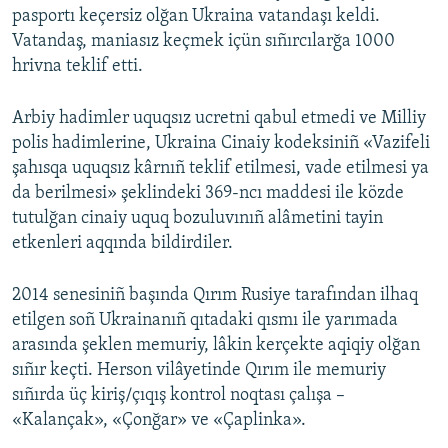
pasportı keçersiz olğan Ukraina vatandaşı keldi.
Русский
Vatandaş, maniasız keçmek içün sıñırcılarğa 1000
hrivna teklif etti.
Українською
Arbiy hadimler uquqsız ucretni qabul etmedi ve Milliy
QOŞULIÑIZ!
polis hadimlerine, Ukraina Cinaiy kodeksiniñ «Vazifeli
şahısqa uquqsız kârnıñ teklif etilmesi, vade etilmesi ya
da berilmesi» şeklindeki 369-ncı maddesi ile közde
tutulğan cinaiy uquq bozuluvınıñ alâmetini tayin
RFE/RS bütün saytları
etkenleri aqqında bildirdiler.
2014 senesiniñ başında Qırım Rusiye tarafından ilhaq
etilgen soñ Ukrainanıñ qıtadaki qısmı ile yarımada
arasında şeklen memuriy, lâkin kerçekte aqiqiy olğan
sıñır keçti. Herson vilâyetinde Qırım ile memuriy
sıñırda üç kiriş/çıqış kontrol noqtası çalışa –
«Kalançak», «Çonğar» ve «Çaplinka».