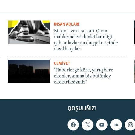
İNSAN AQLARI
Bir an – ve casussıñ. Qırım
mahkemeleri devlet hainligi
qabaatlavlarını daqqalar içinde
nasıl baqalar
CEMİYET
"Haberlerge köre, yarıq bere
ekenler, amma biz bütünley
ekektriksizmiz"
QOŞULIÑIZ!