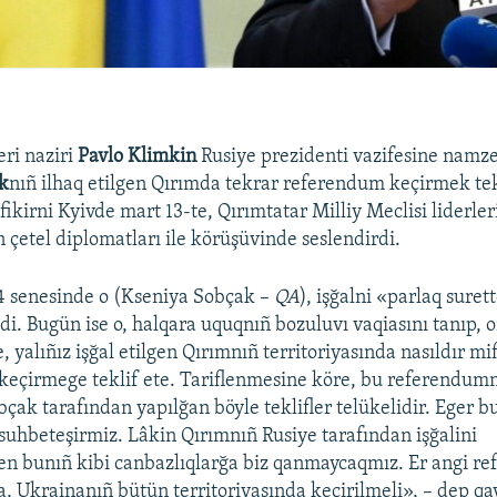
eri naziri
Pavlo Klimkin
Rusiye prezidenti vazifesine namze
k
nıñ ilhaq etilgen Qırımda tekrar referendum keçirmek tekl
fikirni Kyivde mart 13-te, Qırımtatar Milliy Meclisi liderler
 çetel diplomatları ile körüşüvinde seslendirdi.
4 senesinde o (Kseniya Sobçak –
QA
), işğalni «parlaq suret
di. Bugün ise o, halqara uquqnıñ bozuluvı vaqiasını tanıp, 
 yalıñız işğal etilgen Qırımnıñ territoriyasında nasıldır mi
eçirmege teklif ete. Tariflenmesine köre, bu referendumn
çak tarafından yapılğan böyle teklifler telükelidir. Eger bu
 suhbeteşirmiz. Lâkin Qırımnıñ Rusiye tarafından işğalini
en bunıñ kibi canbazlıqlarğa biz qanmaycaqmız. Er angi r
a, Ukrainanıñ bütün territoriyasında keçirilmeli», – dep qay