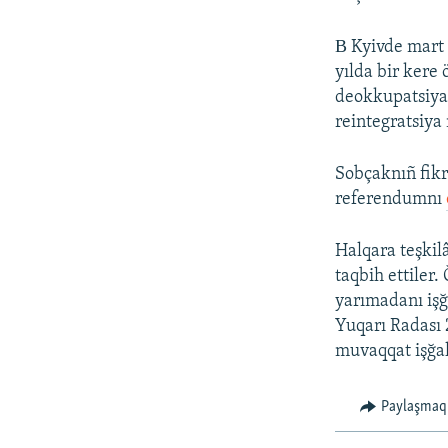
В Kyivde mart 1
yılda bir kere
deokkupatsiyas
reintegratsiya
Sobçaknıñ fikri
referendumnı
Halqara teşkilâ
taqbih ettiler. 
yarımadanı işğ
Yuqarı Radası 
muvaqqat işğal
Paylaşmaq