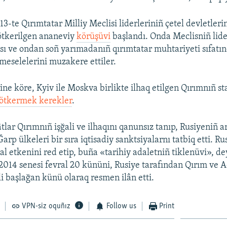
3-te Qırımtatar Milliy Meclisi liderleriniñ çetel devletlerini
 ötkerilgen ananeviy
körüşüvi
başlandı. Onda Meclisniñ lide
ı ve ondan soñ yarımadanıñ qırımtatar muhtariyeti sıfatı
 meselelerini muzakere ettiler.
ne köre, Kyiv ile Moskva birlikte ilhaq etilgen Qırımnıñ st
ötkermek kerekler
.
tlar Qırımnıñ işğali ve ilhaqını qanunsız tanıp, Rusiyeniñ a
Ğarp ülkeleri bir sıra iqtisadiy sanktsiyalarnı tatbiq etti. Ru
al etkenini red etip, buña «tarihiy adaletniñ tiklenüvi», d
2014 senesi fevral 20 kününi, Rusiye tarafından Qırım ve 
i başlağan künü olaraq resmen ilân etti.
VPN-siz oquñız
Follow us
Print