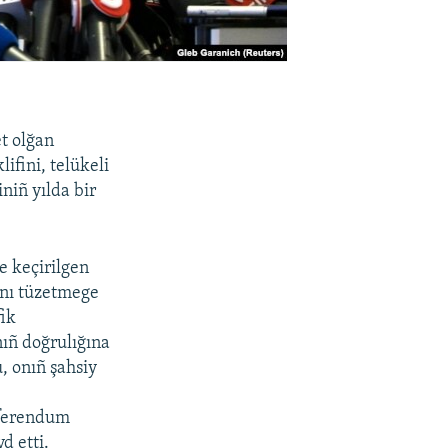
t olğan
ifini, telükeli
iniñ yılda bir
te keçirilgen
onı tüzetmege
fik
ıñ doğrulığına
, onıñ şahsiy
eferendum
d etti.