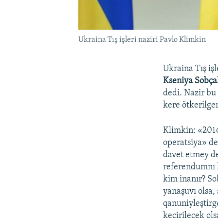
Ukraina Tış işleri naziri Pavlo Klimkin
Ukraina Tış işl
Kseniya Sobça
dedi. Nazir bu 
kere ötkerilgen
Klimkin: «201
operatsiya» de
davet etmey de,
referendumnı k
kim inanır? Sob
yanaşuvı olsa,
qanuniyleştirg
keçirilecek ols