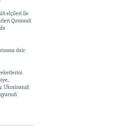
ñ elçileri ile
rleri Qırımnıñ
nda
atusına dair
reketlerini
siye,
ey. Ukrainanıñ
Aqyarnıñ