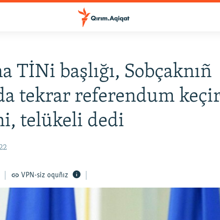
a TİNi başlığı, Sobçaknıñ
a tekrar referendum keç
ni, telükeli dedi
:22
VPN-siz oquñız