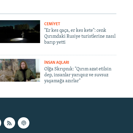
CEMİYET
"Er kes qaça, er kes kete": cenk
Qırımdaki Rusiye turistlerine nasıl
barıp yetti
İNSAN AQLARI
Olğa Skrıpnık: "Qırım azat etilsin
dep, insanlar yarıqsız ve suvsuz
yaşamağa azırlar"