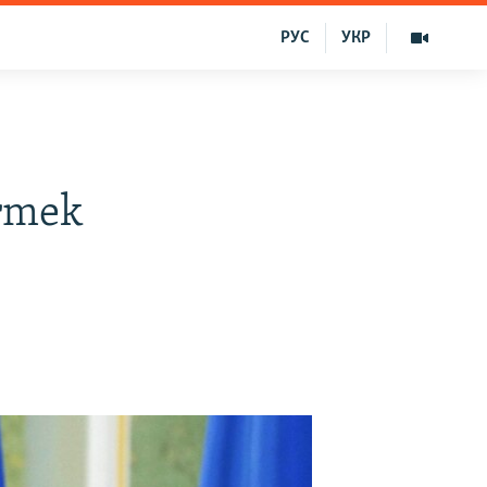
РУС
УКР
irmek