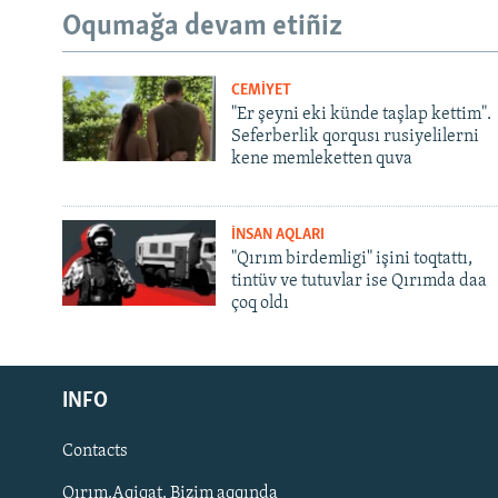
Oqumağa devam etiñiz
CEMİYET
"Er şeyni eki künde taşlap kettim".
Seferberlik qorqusı rusiyelilerni
kene memleketten quva
İNSAN AQLARI
"Qırım birdemligi" işini toqtattı,
tintüv ve tutuvlar ise Qırımda daa
çoq oldı
Русский
INFO
Українською
Contacts
QOŞULIÑIZ!
Qırım.Aqiqat. Bizim aqqında