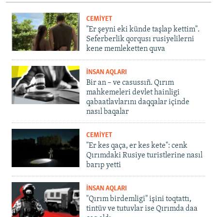
CEMİYET
"Er şeyni eki künde taşlap kettim".
Seferberlik qorqusı rusiyelilerni
kene memleketten quva
İNSAN AQLARI
Bir an – ve casussıñ. Qırım
mahkemeleri devlet hainligi
qabaatlavlarını daqqalar içinde
nasıl baqalar
CEMİYET
"Er kes qaça, er kes kete": cenk
Qırımdaki Rusiye turistlerine nasıl
barıp yetti
İNSAN AQLARI
"Qırım birdemligi" işini toqtattı,
tintüv ve tutuvlar ise Qırımda daa