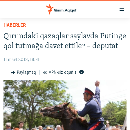
Link
açıqlığı
Esas
HABERLER
mündericege
HABERLER
Qırımdaki qazaqlar saylavda Putinge
qaytmaq
SİYASET
Baş
qol tutmağa davet ettiler – deputat
İQTİSADİYAT
navigatsiyağa
qaytmaq
11 mart 2018, 18:31
CEMİYET
Qıdıruvğa
MEDENİYET
Paylaşmaq
VPN-siz oquñız
qaytmaq
İNSAN AQLARI
VİDEO
SÜRET
BLOGLAR
FİKİR