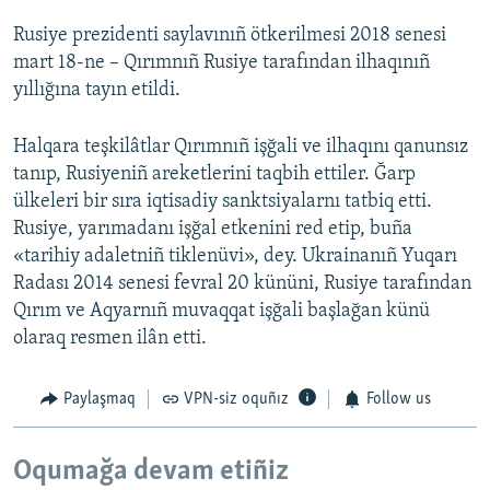
Rusiye prezidenti saylavınıñ ötkerilmesi 2018 senesi
mart 18-ne – Qırımnıñ Rusiye tarafından ilhaqınıñ
yıllığına tayın etildi.
Halqara teşkilâtlar Qırımnıñ işğali ve ilhaqını qanunsız
tanıp, Rusiyeniñ areketlerini taqbih ettiler. Ğarp
ülkeleri bir sıra iqtisadiy sanktsiyalarnı tatbiq etti.
Rusiye, yarımadanı işğal etkenini red etip, buña
«tarihiy adaletniñ tiklenüvi», dey. Ukrainanıñ Yuqarı
Radası 2014 senesi fevral 20 kününi, Rusiye tarafından
Qırım ve Aqyarnıñ muvaqqat işğali başlağan künü
olaraq resmen ilân etti.
Paylaşmaq
VPN-siz oquñız
Follow us
Oqumağa devam etiñiz