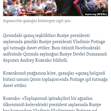
Русский
Українською
Aqmescitte qazaqlar köstergen cigit-şou
QOŞULIÑIZ!
Qırımdaki qazaq teşkilâtları Rusiye prezidenti
saylavında şimdiki Rusiye prezidenti Vladimir Putinge
qol tutmağa davet ettiler. Bunı özüniñ Facebooktaki
RFE/RS bütün saytları
saifesinde Qırımda saylanğan Rusiye Devlet Dumasınıñ
deputatı Andrey Kozenko bildirdi.
Kozenkonıñ yazğanına köre, qazaqlar «qazaq halqınıñ
birinci umum Qırım toplaşuvı»nda Putinge qol tutmağa
davet ettiler.
Kozenko: «Toplaşuvnıñ iştirakçileri bir ağızdan
ülkemizniñ kelecekteki prezident saylavında Rusiye