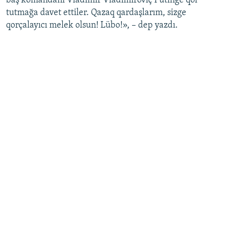
baş komandanı Vladimir Vladimiroviç Putinge qol
tutmağa davet ettiler. Qazaq qardaşlarım, sizge
qorçalayıcı melek olsun! Lübo!», – dep yazdı.