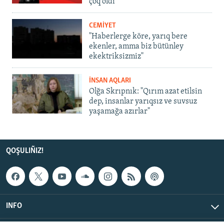
çoq oldı
CEMİYET
"Haberlerge köre, yarıq bere
ekenler, amma biz bütünley
ekektriksizmiz"
İNSAN AQLARI
Olğa Skrıpnık: "Qırım azat etilsin
dep, insanlar yarıqsız ve suvsuz
yaşamağa azırlar"
QOŞULIÑIZ!
INFO