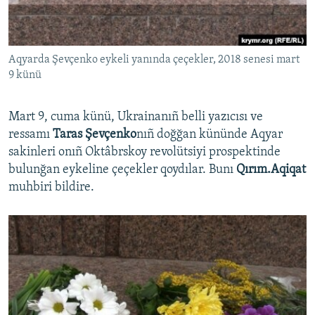
Русский
Українською
Aqyarda Şevçenko eykeli yanında çeçekler, 2018 senesi mart
9 künü
QOŞULIÑIZ!
Mart 9, cuma künü, Ukrainanıñ belli yazıcısı ve
ressamı
Taras Şevçenko
nıñ doğğan kününde Aqyar
sakinleri onıñ Oktâbrskoy revolütsiyi prospektinde
RFE/RS bütün saytları
bulunğan eykeline çeçekler qoydılar. Bunı
Qırım.Aqiqat
muhbiri bildire.