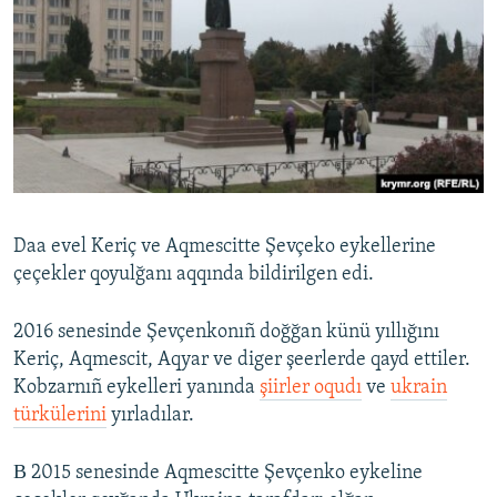
Daa evel Keriç ve Aqmescitte Şevçeko eykellerine
çeçekler qoyulğanı aqqında bildirilgen edi.
2016 senesinde Şevçenkonıñ doğğan künü yıllığını
Keriç, Aqmescit, Aqyar ve diger şeerlerde qayd ettiler.
Kobzarnıñ eykelleri yanında
şiirler oqudı
ve
ukrain
türkülerini
yırladılar.
В 2015 senesinde Aqmescitte Şevçenko eykeline