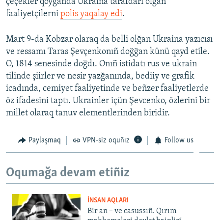
çeçekler qoyğanda Ukraina tarafdarı olğan
faaliyetçilerni
polis yaqalay edi
.
Mart 9-da Kobzar olaraq da belli olğan Ukraina yazıcısı
ve ressamı Taras Şevçenkonıñ doğğan künü qayd etile.
O, 1814 senesinde doğdı. Onıñ istidatı rus ve ukrain
tilinde şiirler ve nesir yazğanında, bediiy ve grafik
icadında, cemiyet faaliyetinde ve beñzer faaliyetlerde
öz ifadesini taptı. Ukrainler içün Şevcenko, özlerini bir
millet olaraq tanuv elementlerinden biridir.
Paylaşmaq
VPN-siz oquñız
Follow us
Oqumağa devam etiñiz
İNSAN AQLARI
Bir an – ve casussıñ. Qırım