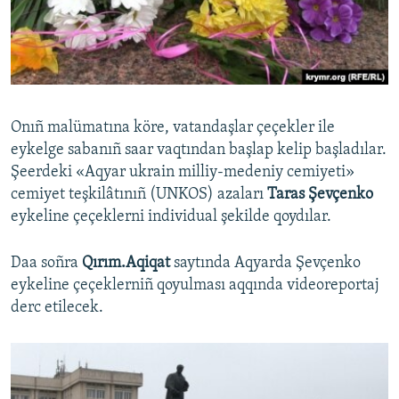
Onıñ malümatına köre, vatandaşlar çeçekler ile
eykelge sabanıñ saar vaqtından başlap kelip başladılar.
Şeerdeki «Aqyar ukrain milliy-medeniy cemiyeti»
cemiyet teşkilâtınıñ (UNKOS) azaları
Taras Şevçenko
eykeline çeçeklerni individual şekilde qoydılar.
Daa soñra
Qırım.Aqiqat
saytında Aqyarda Şevçenko
eykeline çeçeklerniñ qoyulması aqqında videoreportaj
derc etilecek.