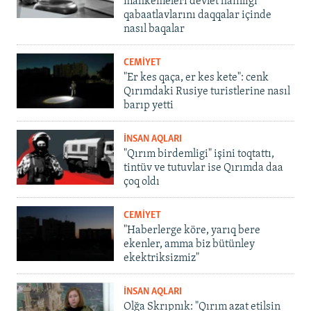
mahkemeleri devlet hainligi
qabaatlavlarını daqqalar içinde
nasıl baqalar
CEMİYET
"Er kes qaça, er kes kete": cenk
Qırımdaki Rusiye turistlerine nasıl
barıp yetti
İNSAN AQLARI
"Qırım birdemligi" işini toqtattı,
tintüv ve tutuvlar ise Qırımda daa
çoq oldı
CEMİYET
"Haberlerge köre, yarıq bere
ekenler, amma biz bütünley
ekektriksizmiz"
İNSAN AQLARI
Olğa Skrıpnık: "Qırım azat etilsin