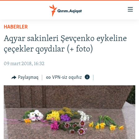
Link
açıqlığı
Esas
HABERLER
mündericege
HABERLER
Aqyar sakinleri Şevçenko eykeline
qaytmaq
SİYASET
Baş
çeçekler qoydılar (+ foto)
İQTİSADİYAT
navigatsiyağa
qaytmaq
09 mart 2018, 16:32
CEMİYET
Qıdıruvğa
MEDENİYET
Paylaşmaq
VPN-siz oquñız
qaytmaq
İNSAN AQLARI
VİDEO
SÜRET
BLOGLAR
FİKİR