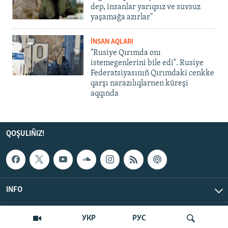
dep, insanlar yarıqsız ve suvsuz
yaşamağa azırlar"
İNSAN AQLARI
"Rusiye Qırımda onı
istemegenlerini bile edi". Rusiye
Federatsiyasınıñ Qırımdaki cenkke
qarşı narazılıqlarnen küreşi
aqqında
QOŞULIÑIZ!
INFO
© Qırım.Aqiqat, 2026 | All Rights Reserved.
УКР
РУС