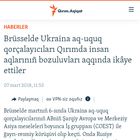
Link
açıqlığı
Esas
HABERLER
mündericege
HABERLER
Brüsselde Ukraina aq-uquq
qaytmaq
SİYASET
Baş
qorçalayıcıları Qırımda insan
İQTİSADİYAT
navigatsiyağa
aqlarınıñ bozuluvları aqqında ikâye
qaytmaq
CEMİYET
ettiler
Qıdıruvğa
MEDENİYET
qaytmaq
07 mart 2018, 11:53
İNSAN AQLARI
Paylaşmaq
VPN-siz oquñız
VİDEO
Brüsselde martnıñ 6-sında Ukraina aq-uquq
SÜRET
qorçalayıcılarınıñ ABniñ Şarqiy Avropa ve Merkeziy
BLOGLAR
Asiya meseleleri boyunca İş gruppası (COEST) ile
ğayrı-resmiy körüşüvi olıp keçti. Onda Rusiye
FİKİR