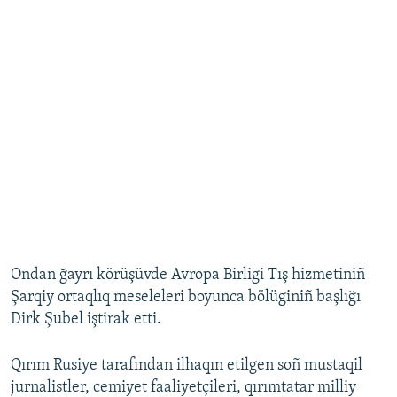
Ondan ğayrı körüşüvde Avropa Birligi Tış hizmetiniñ
Şarqiy ortaqlıq meseleleri boyunca bölüginiñ başlığı
Dirk Şubel iştirak etti.
Qırım Rusiye tarafından ilhaqın etilgen soñ mustaqil
jurnalistler, cemiyet faaliyetçileri, qırımtatar milliy