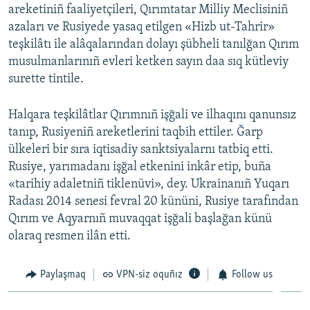
areketiniñ faaliyetçileri, Qırımtatar Milliy Meclisiniñ
azaları ve Rusiyede yasaq etilgen «Hizb ut-Tahrir»
teşkilâtı ile alâqalarından dolayı şübheli tanılğan Qırım
musulmanlarınıñ evleri ketken sayın daa sıq kütleviy
surette tintile.
Halqara teşkilâtlar Qırımnıñ işğali ve ilhaqını qanunsız
tanıp, Rusiyeniñ areketlerini taqbih ettiler. Ğarp
ülkeleri bir sıra iqtisadiy sanktsiyalarnı tatbiq etti.
Rusiye, yarımadanı işğal etkenini inkâr etip, buña
«tarihiy adaletniñ tiklenüvi», dey. Ukrainanıñ Yuqarı
Radası 2014 senesi fevral 20 kününi, Rusiye tarafından
Qırım ve Aqyarnıñ muvaqqat işğali başlağan künü
olaraq resmen ilân etti.
Paylaşmaq
VPN-siz oquñız
Follow us