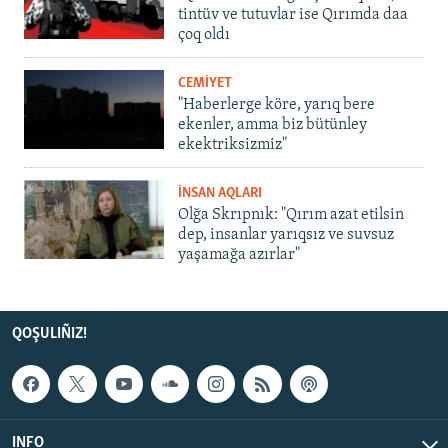
tintüv ve tutuvlar ise Qırımda daa
çoq oldı
CEMİYET
"Haberlerge köre, yarıq bere
ekenler, amma biz bütünley
ekektriksizmiz"
İNSAN AQLARI
Olğa Skrıpnık: "Qırım azat etilsin
dep, insanlar yarıqsız ve suvsuz
yaşamağa azırlar"
QOŞULIÑIZ!
INFO