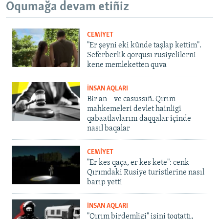
Oqumağa devam etiñiz
CEMİYET
"Er şeyni eki künde taşlap kettim".
Seferberlik qorqusı rusiyelilerni
kene memleketten quva
İNSAN AQLARI
Bir an – ve casussıñ. Qırım
mahkemeleri devlet hainligi
qabaatlavlarını daqqalar içinde
nasıl baqalar
CEMİYET
"Er kes qaça, er kes kete": cenk
Qırımdaki Rusiye turistlerine nasıl
barıp yetti
İNSAN AQLARI
"Qırım birdemligi" işini toqtattı,