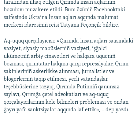
tarafından ilhaq etilgen Qırımda insan aqlarınıñ
bozuluvı muzakere etildi. Bunı özüniñ Facebooktaki
Русский
saifesinde Ukraina İnsan aqları aqqında malümat
Українською
merkezi idaresiniñ reisi Tatyana Peçonçik bildire.
QOŞULIÑIZ!
Aq-uquq qorçalayıcısı: «Qırımda insan aqları saasındaki
vaziyet, siyasiy mabüslerniñ vaziyeti, işğalci
ukümetniñ arbiy cinayetleri ve halqara uquqnıñ
bozması, qırımtatar halqına qarşı repressiyalar, Qırım
RFE/RS bütün saytları
sakinleriniñ askerlikke alınması, jurnalistler ve
blogerlerniñ taqip etilmesi, yerli vatandaşlar
teşebbüslerine tazyıq, Qırımda Putinniñ qanunsız
saylavı, Qırımğa çetel advokatları ve aq-uquq
qorçalayıcılarınıñ kele bilmeleri probleması ve ondan
ğayrı yañı sanktsiyalar aqqında laf ettik», – dep yazdı.