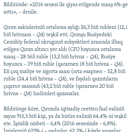
Bildirüvde: «2016 senesi ile qiyas etilgende maaş 6%-ge
Русский
arttı», – denile.
Українською
Qırım sakinleriniñ ortalama aylığı 26,3 biñ rubleni (12,1
biñ hrivnanı –
QA
) teşkil etti. Qomşu Rusiyedeki
QOŞULIÑIZ!
Cenübiy federal okrugınıñ subyektleri arasında ilhaq
etilgen Qırım altıncı yer aldı (CFO boyunca ortalama
maaş – 28 563 ruble (13,2 biñ hrivna –
QA
), Rusiye
boyunca – 39 biñ ruble (qararnen 18 biñ hrivna –
QA
).
RFE/RS bütün saytları
Eñ çoq maliye ve sigorta saası (orta esapnen – 52,8 biñ
ruble (24,4 biñ hrivna –
QA
), ve faydalı qazıntılarnı
çıqaruv saasınıñ (43,2 biñ ruble (qararnen 20 biñ
hrivna –
QA
) hadimleri qazanalar.
Bildirüvge köre, Qırımda iqtisadiy ceetten faal ealiniñ
sayısı 915,5 biñ kişi, ya da bütün ealiniñ 64,4%-ni teşkil
ete. İşsizlik nisbeti – 6,4% (2016 senesinde – 6,8%).
İşsizlerniñ 623%-i – qadınlar, 62,2%-i köyde yaşaylar.