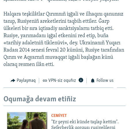
Halqara teşkilâtlar Qırımnıñ işğali ve ilhaqını qanunsız
tanıp, Rusiyeniñ areketlerini taqbih ettiler. Ğarp
ülkeleri bir sıra iqtisadiy sanktsiyalarnı tatbiq etti.
Rusiye, yarımadanı işğal etkenini red etip, buña
«tarihiy adaletniñ tiklenüvi», dey. Ukrainanıñ Yuqarı
Radası 2014 senesi fevral 20 kününi, Rusiye tarafından
Qırım ve Aqyarnıñ muvaqqat işğali başlağan künü
olaraq resmen ilân etti.
Paylaşmaq
VPN-siz oquñız
Follow us
Oqumağa devam etiñiz
CEMİYET
"Er şeyni eki künde taşlap kettim".
Seferberlik qorqusı rusiyelilerni