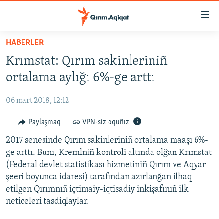
Link
açıqlığı
Esas
HABERLER
mündericege
HABERLER
Krımstat: Qırım sakinleriniñ
qaytmaq
SİYASET
Baş
ortalama aylığı 6%-ge arttı
İQTİSADİYAT
navigatsiyağa
qaytmaq
06 mart 2018, 12:12
CEMİYET
Qıdıruvğa
MEDENİYET
Paylaşmaq
VPN-siz oquñız
qaytmaq
İNSAN AQLARI
2017 senesinde Qırım sakinleriniñ ortalama maaşı 6%-
ge arttı. Bunı, Kremlniñ kontroli altında olğan Krımstat
VİDEO
(Federal devlet statistikası hizmetiniñ Qırım ve Aqyar
SÜRET
şeeri boyunca idaresi) tarafından azırlanğan ilhaq
etilgen Qırımnıñ içtimaiy-iqtisadiy inkişafınıñ ilk
BLOGLAR
neticeleri tasdiqlaylar.
FİKİR