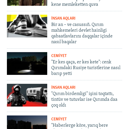
kene memleketten quva
İNSAN AQLARI
Bir an – ve casussıñ. Qırım
mahkemeleri devlet hainligi
qabaatlavlarını daqqalar içinde
nasıl baqalar
CEMİYET
"Er kes qaça, er kes kete": cenk
Qırımdaki Rusiye turistlerine nasıl
barıp yetti
İNSAN AQLARI
"Qırım birdemligi" işini toqtattı,
tintüv ve tutuvlar ise Qırımda daa
çoq oldı
CEMİYET
"Haberlerge köre, yarıq bere