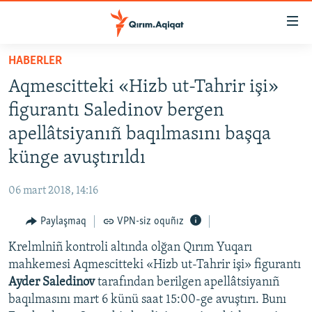
Link
açıqlığı
Esas
HABERLER
mündericege
HABERLER
Aqmescitteki «Hizb ut-Tahrir işi»
qaytmaq
SİYASET
Baş
figurantı Saledinov bergen
İQTİSADİYAT
navigatsiyağa
apellâtsiyanıñ baqılmasını başqa
qaytmaq
CEMİYET
künge avuştırıldı
Qıdıruvğa
MEDENİYET
qaytmaq
06 mart 2018, 14:16
İNSAN AQLARI
Paylaşmaq
VPN-siz oquñız
VİDEO
Krelmlniñ kontroli altında olğan Qırım Yuqarı
SÜRET
mahkemesi Aqmescitteki «Hizb ut-Tahrir işi» figurantı
BLOGLAR
Ayder Saledinov
tarafından berilgen apellâtsiyanıñ
baqılmasını mart 6 künü saat 15:00-ge avuştırı. Bunı
FİKİR