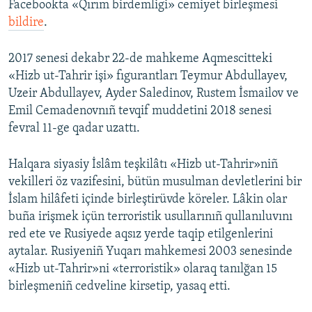
Facebookta «Qırım birdemligi» cemiyet birleşmesi
bildire
.
Русский
Українською
2017 senesi dekabr 22-de mahkeme Aqmescitteki
«Hizb ut-Tahrir işi» fıgurantları Teymur Abdullayev,
QOŞULIÑIZ!
Uzeir Abdullayev, Ayder Saledinov, Rustem İsmailov ve
Emil Cemadenovnıñ tevqif muddetini 2018 senesi
fevral 11-ge qadar uzattı.
RFE/RS bütün saytları
Halqara siyasiy İslâm teşkilâtı «Hizb ut-Tahrir»niñ
vekilleri öz vazifesini, bütün musulman devletlerini bir
İslam hilâfeti içinde birleştirüvde köreler. Lâkin olar
buña irişmek içün terroristik usullarınıñ qullanıluvını
red ete ve Rusiyede aqsız yerde taqip etilgenlerini
aytalar. Rusiyeniñ Yuqarı mahkemesi 2003 senesinde
«Hizb ut-Tahrir»ni «terroristik» olaraq tanılğan 15
birleşmeniñ cedveline kirsetip, yasaq etti.