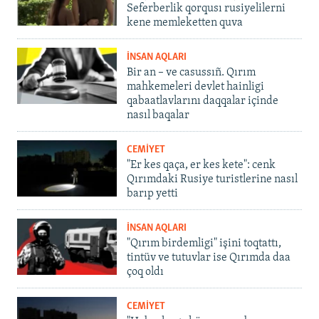
Seferberlik qorqusı rusiyelilerni
kene memleketten quva
İNSAN AQLARI
Bir an – ve casussıñ. Qırım
mahkemeleri devlet hainligi
qabaatlavlarını daqqalar içinde
nasıl baqalar
CEMİYET
"Er kes qaça, er kes kete": cenk
Qırımdaki Rusiye turistlerine nasıl
barıp yetti
İNSAN AQLARI
"Qırım birdemligi" işini toqtattı,
tintüv ve tutuvlar ise Qırımda daa
çoq oldı
CEMİYET