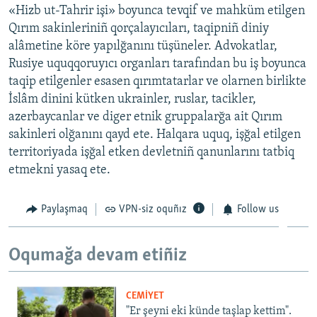
«Hizb ut-Tahrir işi» boyunca tevqif ve mahküm etilgen
Qırım sakinleriniñ qorçalayıcıları, taqipniñ diniy
alâmetine köre yapılğanını tüşüneler. Advokatlar,
Rusiye uquqqoruyıcı organları tarafından bu iş boyunca
taqip etilgenler esasen qırımtatarlar ve olarnen birlikte
İslâm dinini kütken ukrainler, ruslar, tacikler,
azerbaycanlar ve diger etnik gruppalarğa ait Qırım
sakinleri olğanını qayd ete. Halqara uquq, işğal etilgen
territoriyada işğal etken devletniñ qanunlarını tatbiq
etmekni yasaq ete.
Paylaşmaq
VPN-siz oquñız
Follow us
Oqumağa devam etiñiz
CEMİYET
"Er şeyni eki künde taşlap kettim".