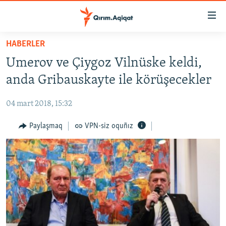
Link
açıqlığı
Esas
HABERLER
mündericege
HABERLER
Umerov ve Çiygoz Vilnüske keldi,
qaytmaq
SİYASET
Baş
anda Gribauskayte ile körüşecekler
İQTİSADİYAT
navigatsiyağa
qaytmaq
04 mart 2018, 15:32
CEMİYET
Qıdıruvğa
MEDENİYET
Paylaşmaq
VPN-siz oquñız
qaytmaq
İNSAN AQLARI
VİDEO
SÜRET
BLOGLAR
FİKİR