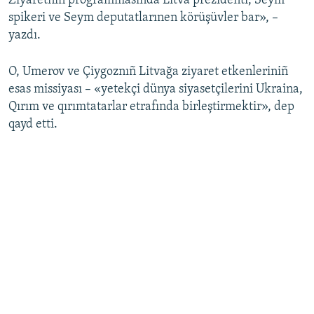
Ziyaretniñ programmasında Litva prezidenti, Seym
spikeri ve Seym deputatlarınen körüşüvler bar», –
yazdı.
O, Umerov ve Çiygoznıñ Litvağa ziyaret etkenleriniñ
esas missiyası – «yetekçi dünya siyasetçilerini Ukraina,
Qırım ve qırımtatarlar etrafında birleştirmektir», dep
qayd etti.