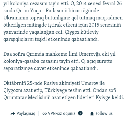
yıl koloniya cezasını tayin etti. O, 2014 senesi fevral 26-
sında Qırım Yuqarı Radasınıñ binası ögünde
Ukrainanıñ topraq bütünligine qol tutmaq maqsadınen
ötkerilgen mitingde iştirak etkeni içün 2015 senesiniñ
yanvarinde yaqalanğan edi. Çiygoz kütleviy
qarışıqlıqlarnı teşkil etkeninde qabaatlandı.
Daa soñra Qırımda mahkeme İlmi Umerovğa eki yıl
koloniya-qasaba cezasını tayin etti. O, açıq surette
separatizmge davet etkeninde qabaatlandı.
Oktâbrniñ 25-nde Rusiye akimiyeti Umerov ile
Çiygoznı azat etip, Türkiyege teslim etti. Ondan soñ
Qırımtatar Meclisiniñ azat etlgen liderleri Kyivge keldi.
Paylaşmaq
VPN-siz oquñız
Follow us