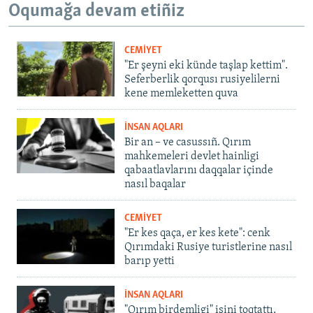
Oqumağa devam etiñiz
CEMİYET
"Er şeyni eki künde taşlap kettim".
Seferberlik qorqusı rusiyelilerni
kene memleketten quva
İNSAN AQLARI
Bir an – ve casussıñ. Qırım
mahkemeleri devlet hainligi
qabaatlavlarını daqqalar içinde
nasıl baqalar
CEMİYET
"Er kes qaça, er kes kete": cenk
Qırımdaki Rusiye turistlerine nasıl
barıp yetti
İNSAN AQLARI
"Qırım birdemligi" işini toqtattı,