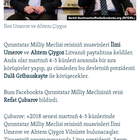
Русский
Українською
İlmi Umerov ve Ahtem Çiygoz
QOŞULIÑIZ!
Qırımtatar Milliy Meclisi reisiniñ muavinleri
İlmi
Umerov
ve
Ahtem Çiygoz
Litvanıñ paytahtına keldiler.
Anda olar martnıñ 4-5 künleri arasında bir sıra
RFE/RS bütün saytları
körüşüvler yapıp, şu cümleden bu devletniñ prezidenti
Dalâ Gribauskayte
ile körüşecekler.
Bunı Facebookta Qırımtatar Milliy Meclisiniñ reisi
Refat Çubarov
bildirdi.
Çubarov: «2018 senesi martnıñ 4-5 künlerinde
Qırımtatar Milliy Meclisi reisiniñ muavinleri İlmi
Umerov ve Ahtem Çiygoz Vilnüste bulunacaqlar.