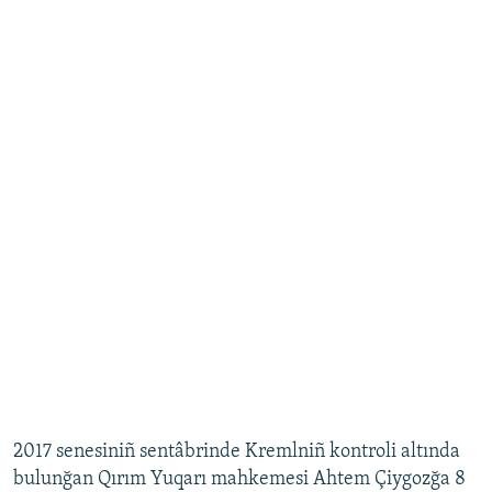
2017 senesiniñ sentâbrinde Kremlniñ kontroli altında
bulunğan Qırım Yuqarı mahkemesi Ahtem Çiygozğa 8