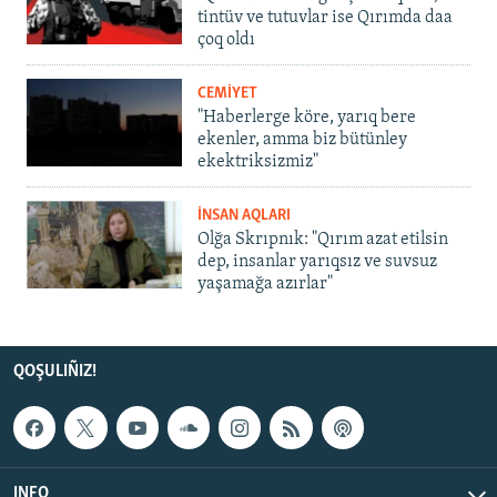
tintüv ve tutuvlar ise Qırımda daa
çoq oldı
CEMİYET
"Haberlerge köre, yarıq bere
ekenler, amma biz bütünley
ekektriksizmiz"
İNSAN AQLARI
Olğa Skrıpnık: "Qırım azat etilsin
dep, insanlar yarıqsız ve suvsuz
yaşamağa azırlar"
QOŞULIÑIZ!
INFO