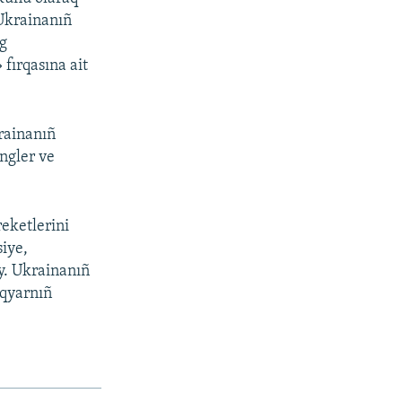
 Ukrainanıñ
ng
 fırqasına ait
rainanıñ
ngler ve
reketlerini
siye,
ey. Ukrainanıñ
Aqyarnıñ