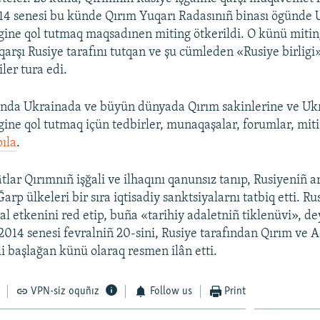
2014 senesi bu künde Qırım Yuqarı Radasınıñ binası ögünde
gine qol tutmaq maqsadınen miting ötkerildi. O künü miti
 qarşı Rusiye tarafını tutqan ve şu cümleden «Rusiye birligi»
iler tura edi.
sında Ukrainada ve büyün dünyada Qırım sakinlerine ve Uk
gine qol tutmaq içün tedbirler, munaqaşalar, forumlar, miti
ıla
.
tlar Qırımnıñ işğali ve ilhaqını qanunsız tanıp, Rusiyeniñ a
Ğarp ülkeleri bir sıra iqtisadiy sanktsiyalarnı tatbiq etti. Ru
al etkenini red etip, buña «tarihiy adaletniñ tiklenüvi», d
2014 senesi fevralniñ 20-sini, Rusiye tarafından Qırım ve 
i başlağan künü olaraq resmen ilân etti.
VPN-siz oquñız
Follow us
Print