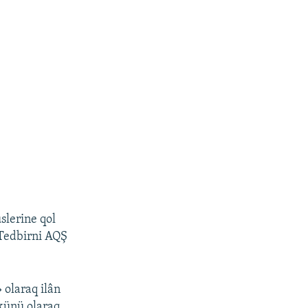
slerine qol
 Tedbirni AQŞ
olaraq ilân
 künü olaraq