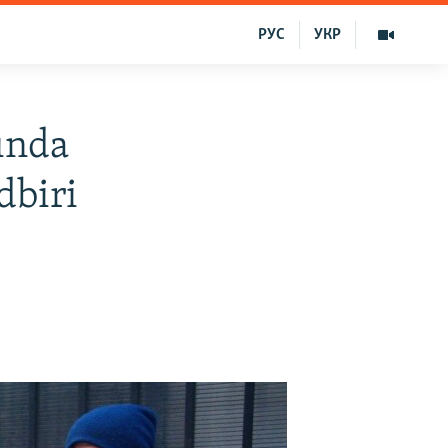
РУС
УКР
ında
dbiri