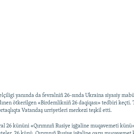
elçiligi yanında da fevralniñ 26-sında Ukraina siyasiy mabü
nen ötkerilgen «Birdemlikniñ 26 daqiqası» tedbiri keçti.
rtaqlıqta Vatandaş urriyetleri merkezi teşkil etti.
al 26 kününi «Qırımnıñ Rusiye işğaline muqavemeti künü» 
eteler. 26 künü, Qırımnıñ Rusiye işğaline qarşı muqavemet