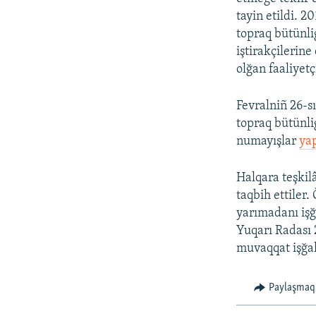
tayin etildi. 
topraq bütünli
iştirakçilerine
olğan faaliyetç
Fevralniñ 26-
topraq bütünli
numayışlar
yap
Halqara teşkilâ
taqbih ettiler. 
yarımadanı işğ
Yuqarı Radası 
muvaqqat işğal
Paylaşmaq