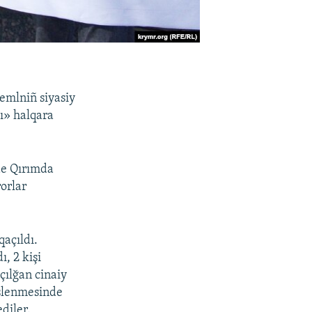
remlniñ siyasiy
ı» halqara
nde Qırımda
rorlar
qaçıldı.
ı, 2 kişi
çılğan cinaiy
işlenmesinde
ediler.