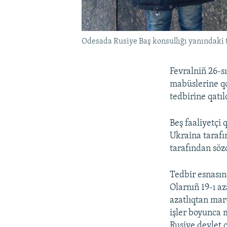
Odesada Rusiye Baş konsullığı yanındaki t
Fevralniñ 26-s
mabüslerine q
tedbirine qatıl
Beş faaliyetçi
Ukraina tarafın
tarafından sözd
Tedbir esnasınd
Olarnıñ 19-ı aza
azatlıqtan mar
işler boyunca 
Rusiye devlet o