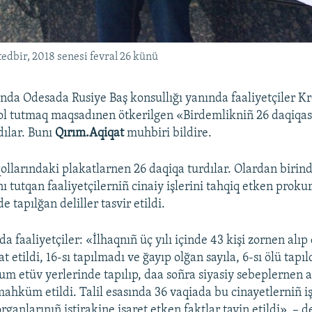
edbir, 2018 senesi fevral 26 künü
ında Odesada Rusiye Baş konsullığı yanında faaliyetçiler K
ol tutmaq maqsadınen ötkerilgen «Birdemlikniñ 26 daqiqas
dılar. Bunı
Qırım.Aqiqat
muhbiri bildire.
 qollarındaki plakatlarnen 26 daqiqa turdılar. Olardan biri
ı tutqan faaliyetçilerniñ cinaiy işlerini tahqiq etken proku
e tapılğan deliller tasvir etildi.
a faaliyetçiler: «İlhaqnıñ üç yılı içinde 43 kişi zornen alıp 
t etildi, 16-sı tapılmadı ve ğayıp olğan sayıla, 6-sı ölü tapıld
um etüv yerlerinde tapılıp, daa soñra siyasiy sebeplernen a
mahküm etildi. Talil esasında 36 vaqiada bu cinayetlerniñ 
rganlarınıñ iştirakine işaret etken faktlar tayin etildi», – d