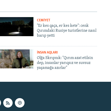
CEMİYET
"Er kes qaça, er kes kete": cenk
Qırımdaki Rusiye turistlerine nasıl
barıp yetti
İNSAN AQLARI
Olğa Skrıpnık: "Qırım azat etilsin
dep, insanlar yarıqsız ve suvsuz
yaşamağa azırlar"