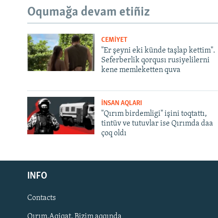
Oqumağa devam etiñiz
CEMİYET
"Er şeyni eki künde taşlap kettim".
Seferberlik qorqusı rusiyelilerni
kene memleketten quva
İNSAN AQLARI
"Qırım birdemligi" işini toqtattı,
tintüv ve tutuvlar ise Qırımda daa
çoq oldı
Русский
INFO
Українською
Contacts
QOŞULIÑIZ!
Qırım.Aqiqat. Bizim aqqında