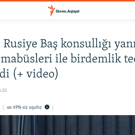
 Rusiye Baş konsullığı yan
mabüsleri ile birdemlik te
ldi (+ video)
5:25
VPN-siz oquñız