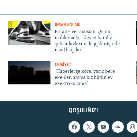
İNSAN AQLARI
Bir an – ve casussıñ. Qırım
mahkemeleri devlet hainligi
qabaatlavlarını daqqalar içinde
nasıl baqalar
CEMİYET
"Haberlerge köre, yarıq bere
ekenler, amma biz bütünley
ekektriksizmiz"
QOŞULIÑIZ!