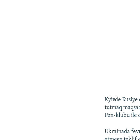
Kyivde Rusiye 
tutmaq maqsadı
Pen-klubu ile o
Ukrainada fevr
etmege teklif 