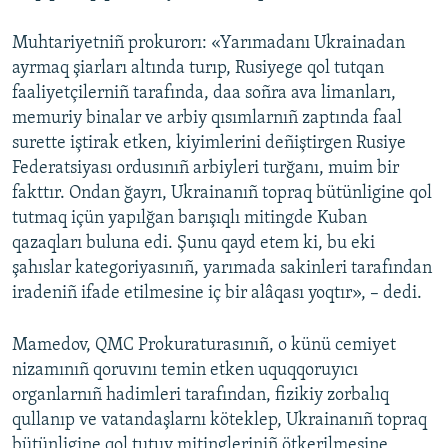
Muhtariyetniñ prokurorı: «Yarımadanı Ukrainadan
ayrmaq şiarları altında turıp, Rusiyege qol tutqan
faaliyetçilerniñ tarafında, daa soñra ava limanları,
memuriy binalar ve arbiy qısımlarnıñ zaptında faal
surette iştirak etken, kiyimlerini deñiştirgen Rusiye
Federatsiyası ordusınıñ arbiyleri turğanı, muim bir
fakttır. Ondan ğayrı, Ukrainanıñ topraq bütünligine qol
tutmaq içün yapılğan barışıqlı mitingde Kuban
qazaqları buluna edi. Şunu qayd etem ki, bu eki
şahıslar kategoriyasınıñ, yarımada sakinleri tarafından
iradeniñ ifade etilmesine iç bir alâqası yoqtır», – dedi.
Mamedov, QMC Prokuraturasınıñ, o künü cemiyet
nizamınıñ qoruvını temin etken uquqqoruyıcı
organlarnıñ hadimleri tarafından, fizikiy zorbalıq
qullanıp ve vatandaşlarnı köteklep, Ukrainanıñ topraq
bütünligine qol tutuv mitingleriniñ ötkerilmesine