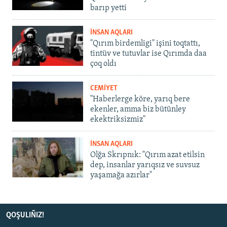
barıp yetti
İNSAN AQLARI
"Qırım birdemligi" işini toqtattı,
tintüv ve tutuvlar ise Qırımda daa
çoq oldı
CEMİYET
"Haberlerge köre, yarıq bere
ekenler, amma biz bütünley
ekektriksizmiz"
İNSAN AQLARI
Olğa Skrıpnık: "Qırım azat etilsin
dep, insanlar yarıqsız ve suvsuz
yaşamağa azırlar"
QOŞULIÑIZ!