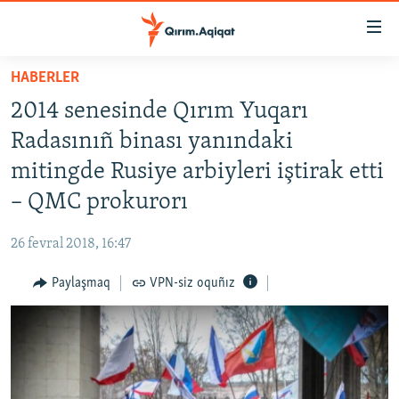
Link
açıqlığı
Esas
HABERLER
mündericege
HABERLER
2014 senesinde Qırım Yuqarı
qaytmaq
SİYASET
Baş
Radasınıñ binası yanındaki
İQTİSADİYAT
navigatsiyağa
mitingde Rusiye arbiyleri iştirak etti
qaytmaq
CEMİYET
– QMC prokurorı
Qıdıruvğa
MEDENİYET
qaytmaq
26 fevral 2018, 16:47
İNSAN AQLARI
Paylaşmaq
VPN-siz oquñız
VİDEO
SÜRET
BLOGLAR
FİKİR