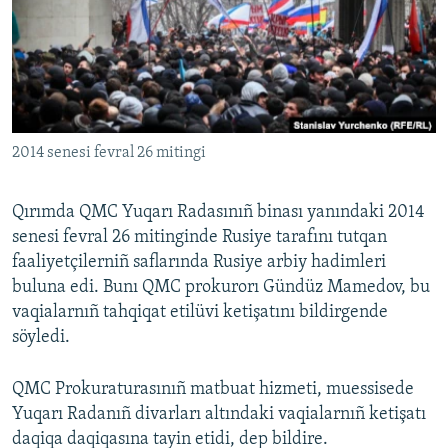
Русский
Українською
QOŞULIÑIZ!
2014 senesi fevral 26 mitingi
Qırımda QMC Yuqarı Radasınıñ binası yanındaki 2014
RFE/RS bütün saytları
senesi fevral 26 mitinginde Rusiye tarafını tutqan
faaliyetçilerniñ saflarında Rusiye arbiy hadimleri
buluna edi. Bunı QMC prokurorı Gündüz Mamedov, bu
vaqialarnıñ tahqiqat etilüvi ketişatını bildirgende
söyledi.
QMC Prokuraturasınıñ matbuat hizmeti, muessisede
Yuqarı Radanıñ divarları altındaki vaqialarnıñ ketişatı
daqiqa daqiqasına tayin etidi, dep bildire.