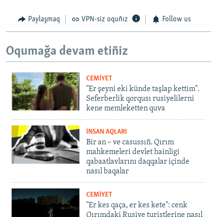
Paylaşmaq
VPN-siz oquñız
Follow us
Oqumağa devam etiñiz
CEMİYET
"Er şeyni eki künde taşlap kettim".
Seferberlik qorqusı rusiyelilerni
kene memleketten quva
İNSAN AQLARI
Bir an – ve casussıñ. Qırım
mahkemeleri devlet hainligi
qabaatlavlarını daqqalar içinde
nasıl baqalar
CEMİYET
"Er kes qaça, er kes kete": cenk
Qırımdaki Rusiye turistlerine nasıl