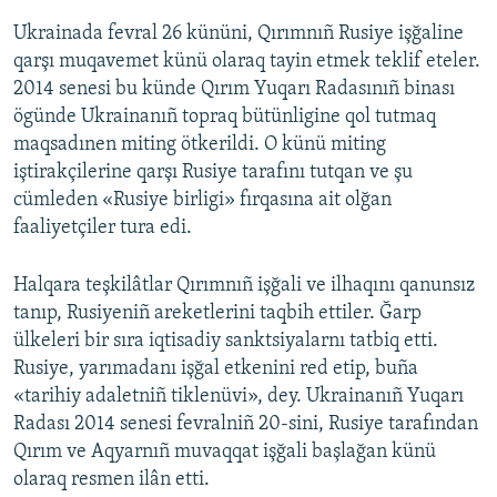
Ukrainada fevral 26 kününi, Qırımnıñ Rusiye işğaline
qarşı muqavemet künü olaraq tayin etmek teklif eteler.
2014 senesi bu künde Qırım Yuqarı Radasınıñ binası
ögünde Ukrainanıñ topraq bütünligine qol tutmaq
maqsadınen miting ötkerildi. O künü miting
iştirakçilerine qarşı Rusiye tarafını tutqan ve şu
cümleden «Rusiye birligi» fırqasına ait olğan
faaliyetçiler tura edi.
Halqara teşkilâtlar Qırımnıñ işğali ve ilhaqını qanunsız
tanıp, Rusiyeniñ areketlerini taqbih ettiler. Ğarp
ülkeleri bir sıra iqtisadiy sanktsiyalarnı tatbiq etti.
Rusiye, yarımadanı işğal etkenini red etip, buña
«tarihiy adaletniñ tiklenüvi», dey. Ukrainanıñ Yuqarı
Radası 2014 senesi fevralniñ 20-sini, Rusiye tarafından
Qırım ve Aqyarnıñ muvaqqat işğali başlağan künü
olaraq resmen ilân etti.