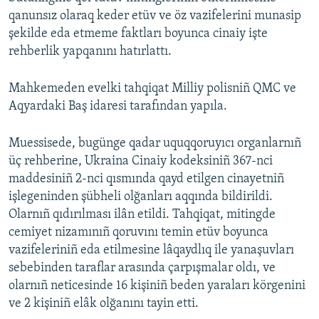
qanunsız olaraq keder etüv ve öz vazifelerini munasip
şekilde eda etmeme faktları boyunca cinaiy işte
rehberlik yapqanını hatırlattı.
Mahkemeden evelki tahqiqat Milliy polisniñ QMC ve
Aqyardaki Baş idaresi tarafından yapıla.
Muessisede, bugünge qadar uquqqoruyıcı organlarnıñ
üç rehberine, Ukraina Cinaiy kodeksiniñ 367-nci
maddesiniñ 2-nci qısmında qayd etilgen cinayetniñ
işlegeninden şübheli olğanları aqqında bildirildi.
Olarnıñ qıdırılması ilân etildi. Tahqiqat, mitingde
cemiyet nizamınıñ qoruvını temin etüv boyunca
vazifeleriniñ eda etilmesine lâqaydlıq ile yanaşuvları
sebebinden taraflar arasında çarpışmalar oldı, ve
olarnıñ neticesinde 16 kişiniñ beden yaraları körgenini
ve 2 kişiniñ elâk olğanını tayin etti.