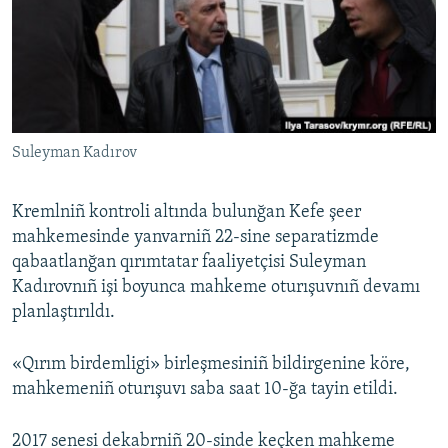
Русский
Українською
QOŞULIÑIZ!
Suleyman Kadırov
Kremlniñ kontroli altında bulunğan Kefe şeer
RFE/RS bütün saytları
mahkemesinde yanvarniñ 22-sine separatizmde
qabaatlanğan qırımtatar faaliyetçisi Suleyman
Kadırovnıñ işi boyunca mahkeme oturışuvnıñ devamı
planlaştırıldı.
«Qırım birdemligi» birleşmesiniñ bildirgenine köre,
mahkemeniñ oturışuvı saba saat 10-ğa tayin etildi.
2017 senesi dekabrniñ 20-sinde keçken mahkeme