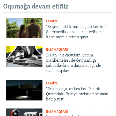
Oqumağa devam etiñiz
CEMİYET
"Er şeyni eki künde taşlap kettim".
Seferberlik qorqusı rusiyelilerni
kene memleketten quva
İNSAN AQLARI
Bir an – ve casussıñ. Qırım
mahkemeleri devlet hainligi
qabaatlavlarını daqqalar içinde
nasıl baqalar
CEMİYET
"Er kes qaça, er kes kete": cenk
Qırımdaki Rusiye turistlerine nasıl
barıp yetti
İNSAN AQLARI