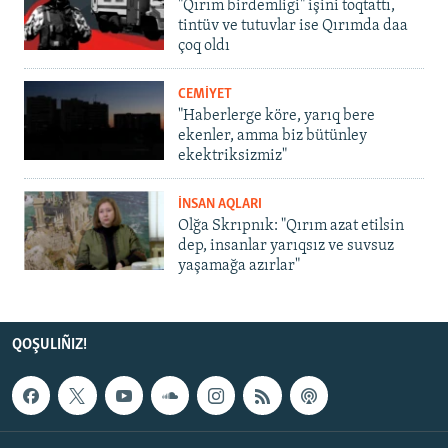
"Qırım birdemligi" işini toqtattı,
tintüv ve tutuvlar ise Qırımda daa
çoq oldı
CEMİYET
"Haberlerge köre, yarıq bere
ekenler, amma biz bütünley
ekektriksizmiz"
İNSAN AQLARI
Olğa Skrıpnık: "Qırım azat etilsin
dep, insanlar yarıqsız ve suvsuz
yaşamağa azırlar"
QOŞULIÑIZ!