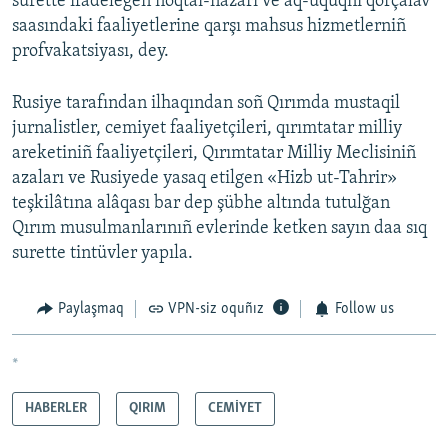
surette ifadelegen noqtai-nazarı ve aq-uquqnı qorçalav
saasındaki faaliyetlerine qarşı mahsus hizmetlerniñ
profvakatsiyası, dey.
Rusiye tarafından ilhaqından soñ Qırımda mustaqil
jurnalistler, cemiyet faaliyetçileri, qırımtatar milliy
areketiniñ faaliyetçileri, Qırımtatar Milliy Meclisiniñ
azaları ve Rusiyede yasaq etilgen «Hizb ut-Tahrir»
teşkilâtına alâqası bar dep şübhe altında tutulğan
Qırım musulmanlarınıñ evlerinde ketken sayın daa sıq
surette tintüvler yapıla.
Paylaşmaq
VPN-siz oquñız
Follow us
*
HABERLER
QIRIM
CEMİYET