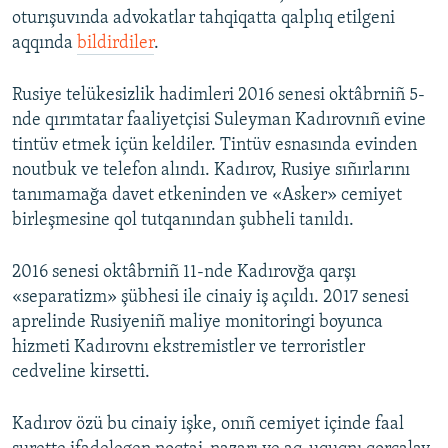
oturışuvında advokatlar tahqiqatta qalplıq etilgeni
aqqında
bildirdiler
.
Rusiye telükesizlik hadimleri 2016 senesi oktâbrniñ 5-
nde qırımtatar faaliyetçisi Suleyman Kadırovnıñ evine
tintüv etmek içün keldiler. Tintüv esnasında evinden
noutbuk ve telefon alındı. Kadırov, Rusiye sıñırlarını
tanımamağa davet etkeninden ve «Asker» cemiyet
birleşmesine qol tutqanından şubheli tanıldı.
2016 senesi oktâbrniñ 11-nde Kadırovğa qarşı
«separatizm» şübhesi ile cinaiy iş açıldı. 2017 senesi
aprelinde Rusiyeniñ maliye monitoringi boyunca
hizmeti Kadırovnı ekstremistler ve terroristler
cedveline kirsetti.
Kadırov özü bu cinaiy işke, onıñ cemiyet içinde faal