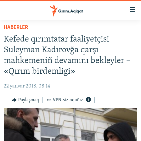
Link
açıqlığı
Esas
HABERLER
mündericege
HABERLER
Kefede qırımtatar faaliyetçisi
qaytmaq
SİYASET
Baş
Suleyman Kadırovğa qarşı
İQTİSADİYAT
navigatsiyağa
mahkemeniñ devamını bekleyler –
qaytmaq
CEMİYET
«Qırım birdemligi»
Qıdıruvğa
MEDENİYET
qaytmaq
22 yanvar 2018, 08:14
İNSAN AQLARI
Paylaşmaq
VPN-siz oquñız
VİDEO
SÜRET
BLOGLAR
FİKİR