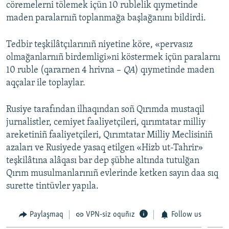
cöremelerni tölemek içün 10 rublelik qıymetinde
maden paralarnıñ toplanmağa başlağanını bildirdi.
Tedbir teşkilâtçılarınıñ niyetine köre, «pervasız
olmağanlarnıñ birdemligi»ni köstermek içün paralarnı
10 ruble (qararnen 4 hrivna –
QA
) qıymetinde maden
aqçalar ile toplaylar.
Rusiye tarafından ilhaqından soñ Qırımda mustaqil
jurnalistler, cemiyet faaliyetçileri, qırımtatar milliy
areketiniñ faaliyetçileri, Qırımtatar Milliy Meclisiniñ
azaları ve Rusiyede yasaq etilgen «Hizb ut-Tahrir»
teşkilâtına alâqası bar dep şübhe altında tutulğan
Qırım musulmanlarınıñ evlerinde ketken sayın daa sıq
surette tintüvler yapıla.
Paylaşmaq
VPN-siz oquñız
Follow us