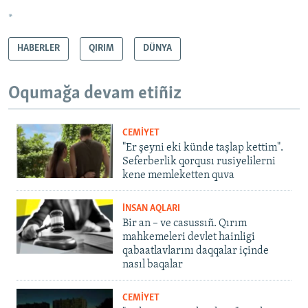
*
HABERLER
QIRIM
DÜNYA
Oqumağa devam etiñiz
CEMİYET
"Er şeyni eki künde taşlap kettim".
Seferberlik qorqusı rusiyelilerni
kene memleketten quva
İNSAN AQLARI
Bir an – ve casussıñ. Qırım
mahkemeleri devlet hainligi
qabaatlavlarını daqqalar içinde
nasıl baqalar
CEMİYET