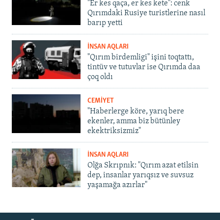
"Er kes qaça, er kes kete": cenk
Qırımdaki Rusiye turistlerine nasıl
barıp yetti
İNSAN AQLARI
"Qırım birdemligi" işini toqtattı,
tintüv ve tutuvlar ise Qırımda daa
çoq oldı
CEMİYET
"Haberlerge köre, yarıq bere
ekenler, amma biz bütünley
ekektriksizmiz"
İNSAN AQLARI
Olğa Skrıpnık: "Qırım azat etilsin
dep, insanlar yarıqsız ve suvsuz
yaşamağa azırlar"