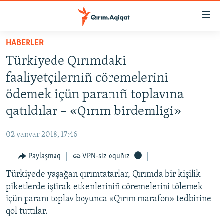
Link
açıqlığı
Esas
HABERLER
mündericege
HABERLER
Türkiyede Qırımdaki
qaytmaq
SİYASET
Baş
faaliyetçilerniñ cöremelerini
İQTİSADİYAT
navigatsiyağa
ödemek içün paranıñ toplavına
qaytmaq
CEMİYET
qatıldılar – «Qırım birdemligi»
Qıdıruvğa
MEDENİYET
qaytmaq
02 yanvar 2018, 17:46
İNSAN AQLARI
Paylaşmaq
VPN-siz oquñız
VİDEO
Türkiyede yaşağan qırımtatarlar, Qırımda bir kişilik
SÜRET
piketlerde iştirak etkenleriniñ cöremelerini tölemek
BLOGLAR
içün paranı toplav boyunca «Qırım marafon» tedbirine
qol tuttılar.
FİKİR