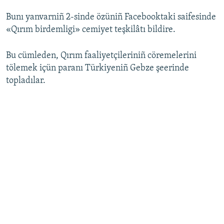
Bunı yanvarniñ 2-sinde özüniñ Facebooktaki saifesinde
Русский
«Qırım birdemligi» cemiyet teşkilâtı bildire.
Українською
Bu cümleden, Qırım faaliyetçileriniñ cöremelerini
QOŞULIÑIZ!
tölemek içün paranı Türkiyeniñ Gebze şeerinde
topladılar.
RFE/RS bütün saytları