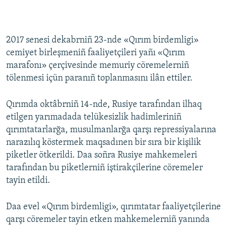
2017 senesi dekabrniñ 23-nde «Qırım birdemligi»
cemiyet birleşmeniñ faaliyetçileri yañı «Qırım
marafonı» çerçivesinde memuriy cöremelerniñ
tölenmesi içün paranıñ toplanmasını ilân ettiler.
Qırımda oktâbrniñ 14-nde, Rusiye tarafından ilhaq
etilgen yarımadada telükesizlik hadimleriniñ
qırımtatarlarğa, musulmanlarğa qarşı repressiyalarına
narazılıq köstermek maqsadınen bir sıra bir kişilik
piketler ötkerildi. Daa soñra Rusiye mahkemeleri
tarafından bu piketlerniñ iştirakçilerine cöremeler
tayin etildi.
Daa evel «Qırım birdemligi», qırımtatar faaliyetçilerine
qarşı cöremeler tayin etken mahkemelerniñ yanında