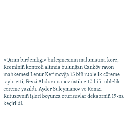
«Qırım birdemligi» birleşmesiniñ malümatına köre,
Kremlniñ kontroli altında bulunğan Canköy rayon
mahkemesi Lenur Kerimovğa 15 biñ rublelik cöreme
tayin etti, Fevzi Abduramanov üstüne 10 biñ rublelik
cöreme yazıldı. Ayder Suleymanov ve Remzi
Kutuzovnıñ işleri boyunca oturışuvlar dekabrniñ 19-na
keçirildi.