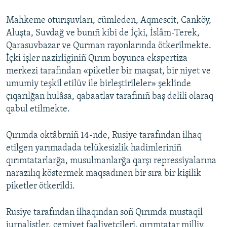
Mahkeme oturışuvları, cümleden, Aqmescit, Canköy,
Aluşta, Suvdağ ve bunıñ kibi de İçki, İslâm-Terek,
Qarasuvbazar ve Qurman rayonlarında ötkerilmekte.
İçki işler nazirliginiñ Qırım boyunca ekspertiza
merkezi tarafından «piketler bir maqsat, bir niyet ve
umumiy teşkil etilüv ile birleştirileler» şeklinde
çıqarılğan hulâsa, qabaatlav tarafınıñ baş delili olaraq
qabul etilmekte.
Qırımda oktâbrniñ 14-nde, Rusiye tarafından ilhaq
etilgen yarımadada telükesizlik hadimleriniñ
qırımtatarlarğa, musulmanlarğa qarşı repressiyalarına
narazılıq köstermek maqsadınen bir sıra bir kişilik
piketler ötkerildi.
Rusiye tarafından ilhaqından soñ Qırımda mustaqil
jurnalistler, cemiyet faaliyetçileri, qırımtatar milliy