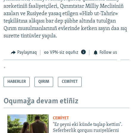
areketiniñ faaliyetçileri, Qırımtatar Milliy Meclisiniñ
azaları ve Rusiyede yasaq etilgen «Hizb ut-Tahrir»
teşkilâtına alâqası bar dep şübhe altında tutulğan
Qırım musulmanlarınıñ evlerinde ketken sayın daa sıq
surette tintüvler yapıla.
Paylaşmaq
VPN-siz oquñız
Follow us
*
HABERLER
QIRIM
CEMİYET
Oqumağa devam etiñiz
CEMİYET
"Er şeyni eki künde taşlap kettim".
Seferberlik qorqusı rusiyelilerni