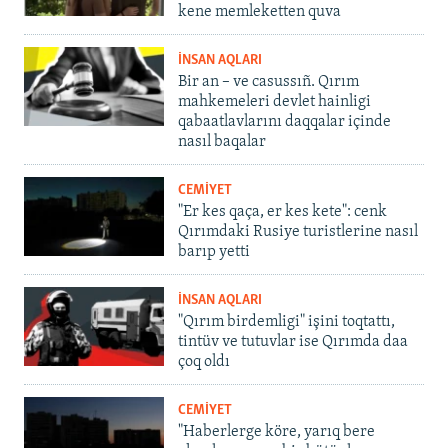
kene memleketten quva
İNSAN AQLARI
Bir an – ve casussıñ. Qırım
mahkemeleri devlet hainligi
qabaatlavlarını daqqalar içinde
nasıl baqalar
CEMİYET
"Er kes qaça, er kes kete": cenk
Qırımdaki Rusiye turistlerine nasıl
barıp yetti
İNSAN AQLARI
"Qırım birdemligi" işini toqtattı,
tintüv ve tutuvlar ise Qırımda daa
çoq oldı
CEMİYET
"Haberlerge köre, yarıq bere