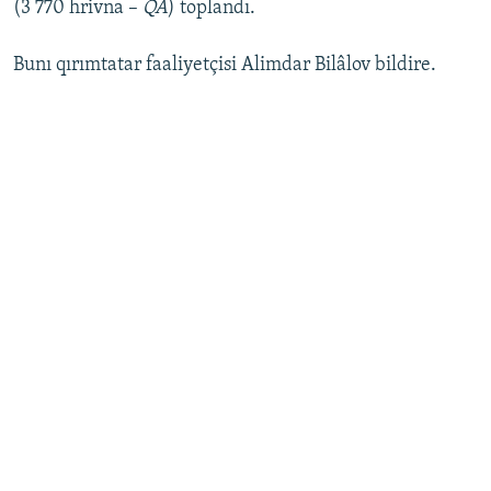
(3 770 hrivna –
QA
) toplandı.
Русский
Bunı qırımtatar faaliyetçisi Alimdar Bilâlov bildire.
Українською
QOŞULIÑIZ!
RFE/RS bütün saytları