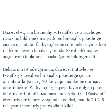
Daa evel «Qırım birdemligi», tevqifler ve tintüvlerge
narazılıq bildirmek maqsadınen bir kişilik piketlerge
çıqqan qırımtatar faaliyetçilerine cöremeler tayin etken
mahkemelerniñ binaları yanında 10 rublelik maden
aqçalarınıñ toplanması başlanğanını bildirgen edi.
Dekabrniñ 18-nde Qırımda, daa evel tintüvler ve
tevqiflerge cevaben bir kişilik piketlerge çıqqan
qırımtatarlarğa qarşı 70-ke yaqın mahkeme oturışuvı
ötkerilmekte. Faaliyetçilerge qarşı, tayin etilgen piket
ötkerüv tertibiniñ bozulması munasebeti ile (Rusiyeniñ
Memuriy tertip bozuv aqqında kodeksi, madde 20.2, 5-
nci qısım) memuriy protokollar tizildi.