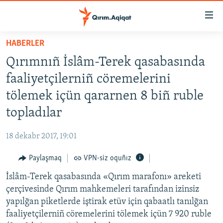
Link
açıqlığı
Esas
HABERLER
mündericege
HABERLER
Qırımnıñ İslâm-Terek qasabasında
qaytmaq
SİYASET
Baş
faaliyetçilerniñ cöremelerini
İQTİSADİYAT
navigatsiyağa
tölemek içün qararnen 8 biñ ruble
qaytmaq
CEMİYET
topladılar
Qıdıruvğa
MEDENİYET
qaytmaq
18 dekabr 2017, 19:01
İNSAN AQLARI
Paylaşmaq
VPN-siz oquñız
VİDEO
İslâm-Terek qasabasında «Qırım marafonı» areketi
SÜRET
çerçivesinde Qırım mahkemeleri tarafından izinsiz
BLOGLAR
yapılğan piketlerde iştirak etüv için qabaatlı tanılğan
faaliyetçilerniñ cöremelerini tölemek içün 7 920 ruble
FİKİR